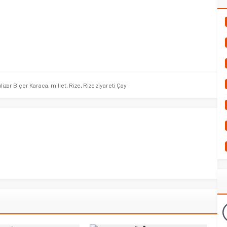
izar Biçer Karaca
,
millet
,
Rize
,
Rize ziyareti Çay