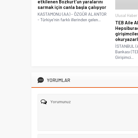
etkilenen Bozkurt’un yaralarını
sarmak için canla başla çalışıyor
KASTAMONU (AA) - ÖZGÜR ALANTOR
Ulusal Haber
- Türkiye'nin farklı illerinden gelen...
TEB Aile 
Hepsibura
girişimcile
okuryazarl
İSTANBUL (A
Bankası (TE
Girişimci...
YORUMLAR