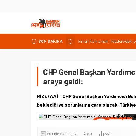
İsmail Kahraman, İkizdere’deki 
SON DAKİKA
Malatya Havalimanı Eylülde Açıl
Akülü aracındayken otomobilin ç
Antalya’da nem yüzde 80, hissed
CHP Genel Başkan Yardımcısı
Isparta’da bisiklet kupası heyec
araya geldi:
RİZE (AA) – CHP Genel Başkan Yardımcısı Güliza
beklediği ve sorunlarına çare olacak, Türkiy
20 EKIM 2021 14:22
0
440