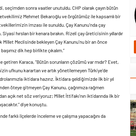
ldi, seçimden sonra vaatler unutuldu. CHP olarak çayın bütün
 milletvekilimiz Mehmet Bekaroğlu ve örgütümüz ile kapsamlı bir
tvekillerimizin imzası ile sunuldu. Çay Kanunu'nda çay
iyasi hırsları bir kenara bırakın. Rizeli çay üreticisinin yıllardır
ük Millet Meclisinde bekleyen Çay Kanunu'nu bir an önce
a başımız dik hep birlikte çıkalım.”
 dile getiren Karaca, “Bütün sorunların çözümü var mıdır? Evet,
imizin ufkunu karartan ve artık yönetilemeyen Türkiye'de
olarımızla iktidara hazırız. İktidara geldiğimizde ilk bir yıl
aadinden öteye gitmeyen Çay Kanunu, çağrımıza rağmen
 açık net söz veriyoruz; Millet İttifakı'nın iktidarında ilk bir
aşacaktır.” diye konuştu.
nde farklı ilçelerde inceleme ve çalışma yapacağını da