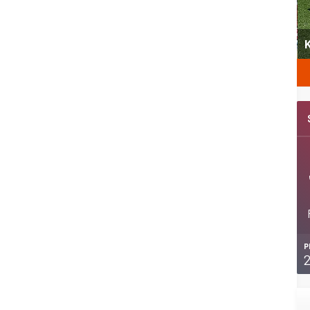
yeni
Şubat’ta spor ve heyecan var
K
P