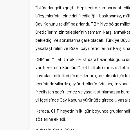
“İktidarlar gelip geçti. Hep seçim zamanı vaat edi
bileşenlerinin içine dahil edildiği il başkanımız,
Çay Kanunu teklifi hazırlandı. TBMM'ye bölge mille
üreticilerimizin taleplerinin tamamı karşılanmakta. S
beklediği ve sorunlarına çare olacak, Türkiye Büy
yasallaştıralım ve Rizeli çay üreticilerinin karşısın
CHP'nin Millet İttifakı ile iktidara hazır olduğunu
vardır ve mümkündür. Millet İttifakı olarak millet
savrulan milletimizin dertlerine çare olmak için kadr
içerisinde yıllardır çay üreticilerimizin seçim v
Meclisten geçirilemez ve yasallaştırılamazsa buradan
yıl içerisinde Çay Kanunu yürürlüğe girecek, yasall
Karaca, CHP heyetinin iki gün boyunca gruplar hali
sözlerine ekledi.
Muhabir: Seval Güler