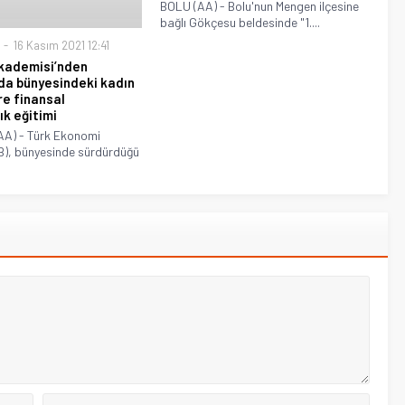
BOLU (AA) - Bolu'nun Mengen ilçesine
bağlı Gökçesu beldesinde "1....
16 Kasım 2021 12:41
Akademisi’nden
da bünyesindeki kadın
re finansal
ık eğitimi
A) - Türk Ekonomi
B), bünyesinde sürdürdüğü