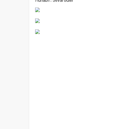
Ege Üniversitesi Spor Kulübüne 
merkez tahsis edildi