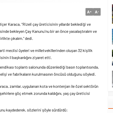
A
A
+
-
er Karaca, “Rizeli çay üreticisinin yıllardır beklediği ve
isinde bekleyen Çay Kanunu'nu bir an önce yasalaştıralım ve
rlikte çıkalım.” dedi.
i meclisi üyeleri ve milletvekillerinden oluşan 32 kişilik
inin il başkanlığını ziyaret etti.
Sendikası toplantı salonunda düzenlediği basın toplantısında,
gelişi ve fabrikaların kurulmasının öncüsü olduğunu söyledi.
aca, zamlar, uygulanan kota ve kontenjan ile özel sektörün
şehirlere göç etmek zorunda kaldığını, yaş çay üreticisi
ğunu kaydederek, sözlerini şöyle sürdürdü: