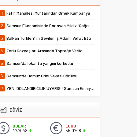
1
Fatih Mahallesi Muhtarından Örnek Kampanya
2
Samsun Ekonomisinde Parlayan Yıldız “Çağrı Temper”
3
Balkan Türkleri’nin Sevilen İş Adamı Vefat Etti
4
Zorlu Gözyaşları Arasında Toprağa Verildi
5
Samsun’da lokanta yangını korkuttu
6
Samsun’da Domuz Gribi Vakası Görüldü
7
YENİ DOLANDIRICILIK UYARISI! Samsun Emniyet Müdürlüğü Uyardı
DÖVİZ
DOLAR
EURO
47,7048
55,0748