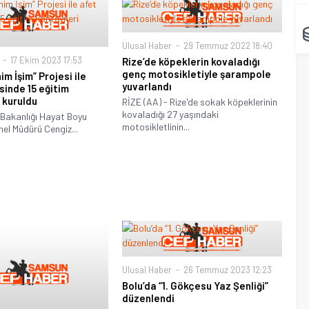
Ulusal Haber
29 Temmuz 2022 18:40
17 Ekim 2023 17:53
Rize’de köpeklerin kovaladığı
genç motosikletiyle şarampole
nim İşim” Projesi ile
yuvarlandı
sinde 15 eğitim
 kuruldu
RİZE (AA) - Rize'de sokak köpeklerinin
kovaladığı 27 yaşındaki
im Bakanlığı Hayat Boyu
motosikletlinin...
el Müdürü Cengiz...
Ulusal Haber
26 Temmuz 2023 12:23
Bolu’da “1. Gökçesu Yaz Şenliği”
düzenlendi