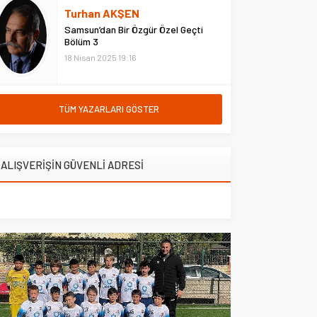
hastanede ziyaret etti. Erzurum
Turhan AKŞEN
Adliyesi’nde çıkan yangına
Samsun’dan Bir Özgür Özel Geçti
müdahale eden Çarşı ve
Bölüm 3
Mahalle...
18 Nisan 2025 19:16
TÜM YAZARLARI GÖSTER
ALIŞVERİŞİN GÜVENLİ ADRESİ