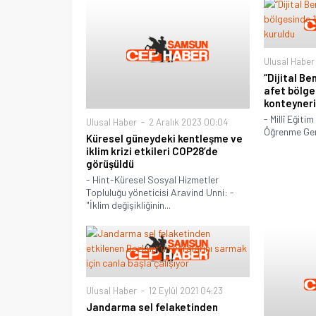
Ulusal Haber
“Dijital Be
afet bölge
konteyneri
- Millî Eğit
Ulusal Haber
2 Aralık 2023 00:04
Öğrenme Gen
Küresel güneydeki kentleşme ve
iklim krizi etkileri COP28’de
görüşüldü
- Hint-Küresel Sosyal Hizmetler
Topluluğu yöneticisi Aravind Unni: -
"İklim değişikliğinin...
Ulusal Haber
12 Eylül 2021 04:23
Jandarma sel felaketinden