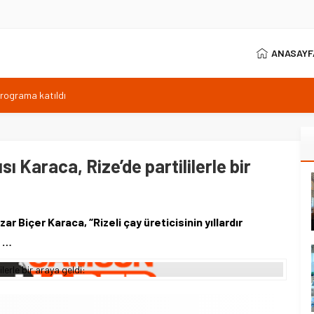
ANASAYF
programa katıldı
ıyor, Kuzey Çevre Yolu Ekimde
arptığı emekli astsubay öldü
ilen sıcaklık 40 derece
 Karaca, Rize’de partililerle bir
anı 371 sporcuyla sürüyor
r Biçer Karaca, “Rizeli çay üreticisinin yıllardır
e …