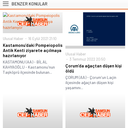
BENZER KONULAR
Ulusal Haber
16 Eylül 2021 21:10
Kastamonu’daki Pompeiopolis
Antik Kenti ziyarete açılmaya
Ulusal Haber
hazırlanıyor
3 Temmuz 2022 20:50
KASTAMONU (AA) - BİLAL
Çorum’da ağaçtan düşen kişi
KAHYAOĞLU - Kastamonu'nun
öldü
Taşköprü ilçesinde bulunan...
ÇORUM (AA) - Çorum'un Laçin
ilçesinde ağaçtan düşen kişi
yaşamını...