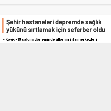
Şehir hastaneleri depremde sağlık
yükünü sırtlamak için seferber oldu
– Kovid-19 salgını döneminde ülkenin şifa merkezleri
haline gelen şehir hastaneleri, Kahramanmaraş merkezli
depremlerin ardından binlerce depremzedenin
tedavisinde önemli rol oynuyor
– Deprem bölgesindeki yaralılar çevre illerdeki şehir
hastanelerinde tedaviye alınırken ambulans uçaklar da
deprem bölgesindeki yaralıları İstanbul ve Ankara’daki
şehir hastanelerine ulaştırmak için mekik dokudu
– Ankara, İstanbul, Adana, Mersin, Kayseri, Konya, Mersin
ve Elazığ’daki şehir hastanelerinde, bugüne kadar yaklaşık
20 bin yaralı depremzede tedavi gördü