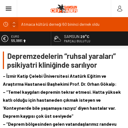
Malatya Arkeoloji Müzesi deprem sonrası yeniden açıldı
Akyön: Mekke Anlaşması Hilfü’l
SAMSUN
29°C
EURO
55,1881
Arslantepe Höyüğü’nde kralın taht odası ilk kez açıldı
PARÇALI BULUTLU
Kemer’de öğrencilere ücretsiz tercih danışmanlığı
ALTIN
Depremzedelerin “ruhsal yaraları”
6.660,55
Atmaca kültürü derneği 60 bininci dernek oldu
psikiyatri kliniğinde sarılıyor
BİST
13.779,39
– İzmir Katip Çelebi Üniversitesi Atatürk Eğitim ve
DOLAR
Araştırma Hastanesi Başhekimi Prof. Dr. Orhan Gökalp:
47,7111
– “Temel kaygıları depremin tekrar etmesi. Hatta yüksek
katlı olduğu için hastaneden çıkmak isteyen ve
‘Konteynerde bile yaşamaya razıyız’ diyen hastalar var.
Deprem kaygısı çok üst seviyede”
– “Deprem bölgesinden gelen vatandaşlarımız randevu