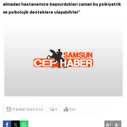
almadan hastanemize başvurdukları zaman bu psikiyatrik
ve psikolojik desteklere ulaşabilirler”
17 ŞUBAT 2023 12:43
0
322
A
A
+
-