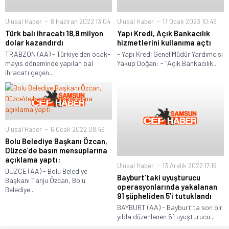
Ulusal Haber
8 Haziran 2022 13:04
Ulusal Haber
17 Ocak 2023 10:49
Türk balı ihracatı 18,8 milyon
Yapı Kredi, Açık Bankacılık
dolar kazandırdı
hizmetlerini kullanıma açtı
TRABZON (AA) - Türkiye'den ocak-
- Yapı Kredi Genel Müdür Yardımcısı
mayıs döneminde yapılan bal
Yakup Doğan: - "Açık Bankacılık...
ihracatı geçen...
Ulusal Haber
6 Ocak 2022 08:49
Bolu Belediye Başkanı Özcan,
Düzce’de basın mensuplarına
açıklama yaptı:
Ulusal Haber
13 Aralık 2022 17:16
DÜZCE (AA) - Bolu Belediye
Bayburt’taki uyuşturucu
Başkanı Tanju Özcan, Bolu
operasyonlarında yakalanan
Belediye...
91 şüpheliden 5’i tutuklandı
BAYBURT (AA) - Bayburt'ta son bir
yılda düzenlenen 61 uyuşturucu...