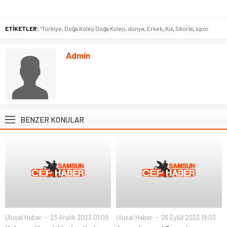
ETİKETLER:
“Türkiye
,
Doğa Koleji Doğa Koleji
,
dünya
,
Erkek
,
Kız
,
Skorla
,
spor
Admin
BENZER KONULAR
Ulusal Haber
23 Aralık 2023 01:09
Ulusal Haber
26 Eylül 2023 19:03