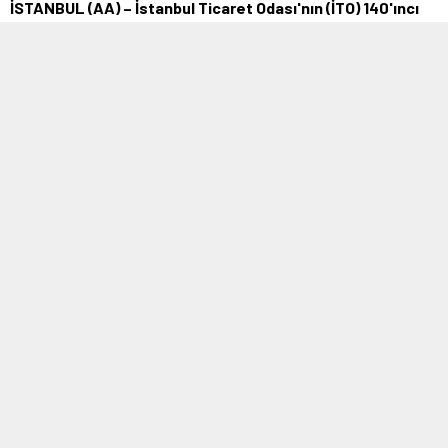
İSTANBUL (AA) – İstanbul Ticaret Odası'nın (İTO) 140'ıncı
kuruluş yıl dönümü dolayısıyla vereceği özel ödüller, yarın
sahiplerini bulacak …
24 EYLÜL 2022 11:56
0
306