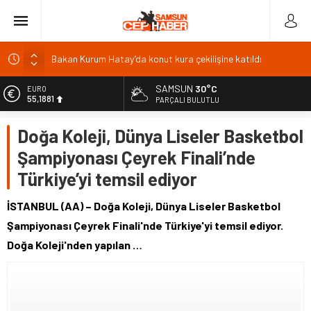
Bakan Kurum Hatay’da konut kura çekilişine katıldı
Burdur Gölü çorak arazileri aromatik bitkilerle yeşerecek
Yeşilay ve MEB’den göçmen gençlerde bağımlılıkla mücadele
SAMSUN
30°C
EURO
55,1881
PARÇALI BULUTLU
17 il için sağanak uyarısı: İstanbul’da sıcaklara kısa ara
ALTIN
YKS tercih süreci bugün başladı: 10 Ağustos son gün
Doğa Koleji, Dünya Liseler Basketbol
6.660,55
Şampiyonası Çeyrek Finali’nde
BİST
13.779,39
Türkiye’yi temsil ediyor
DOLAR
47,7111
İSTANBUL (AA) – Doğa Koleji, Dünya Liseler Basketbol
Şampiyonası Çeyrek Finali'nde Türkiye'yi temsil ediyor.
Doğa Koleji'nden yapılan …