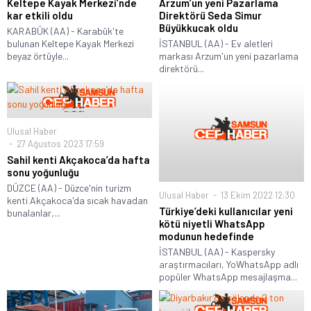
Keltepe Kayak Merkezi’nde
Arzum’un yeni Pazarlama
kar etkili oldu
Direktörü Seda Simur
Büyükkucak oldu
KARABÜK (AA) - Karabük'te
bulunan Keltepe Kayak Merkezi
İSTANBUL (AA) - Ev aletleri
beyaz örtüyle...
markası Arzum'un yeni pazarlama
direktörü...
Ulusal Haber
27 Ağustos 2023 17:59
Sahil kenti Akçakoca’da hafta
sonu yoğunluğu
DÜZCE (AA) - Düzce'nin turizm
Ulusal Haber
13 Ekim 2022 12:30
kenti Akçakoca'da sıcak havadan
Türkiye’deki kullanıcılar yeni
bunalanlar,...
kötü niyetli WhatsApp
modunun hedefinde
İSTANBUL (AA) - Kaspersky
araştırmacıları, YoWhatsApp adlı
popüler WhatsApp mesajlaşma...