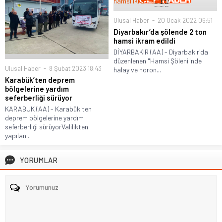
Ulusal Haber
20 Ocak 2022 06:51
Diyarbakır’da şölende 2 ton
hamsi ikram edildi
DİYARBAKIR (AA) - Diyarbakır'da
düzenlenen "Hamsi Şöleni"nde
Ulusal Haber
8 Şubat 2023 18:43
halay ve horon...
Karabük’ten deprem
bölgelerine yardım
seferberliği sürüyor
KARABÜK (AA) - Karabük'ten
deprem bölgelerine yardım
seferberliği sürüyorValilikten
yapılan...
YORUMLAR