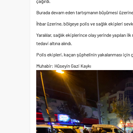
çağırdı.
por Kulübüne yeni
Burada devam eden tartışmanın büyümesi üzerine C.
i
Şubat’ta spor ve heyecan var
İhbar üzerine, bölgeye polis ve sağlık ekipleri sevk 
Yaralılar, sağlık ekiplerince olay yerinde yapılan 
tedavi altına alındı.
Polis ekipleri, kaçan şüphelinin yakalanması için ç
Muhabir: Hüseyin Gazi Kaykı