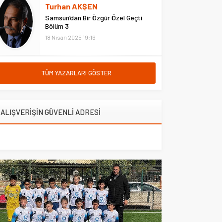
Belediyesi ile AFAD arasında
Turhan AKŞEN
imzalanan protokol
Samsun’dan Bir Özgür Özel Geçti
kapsamında, yaklaşık 10 bin
Bölüm 3
metrekarelik alanda deprem...
18 Nisan 2025 19:16
TÜM YAZARLARI GÖSTER
ALIŞVERİŞİN GÜVENLİ ADRESİ