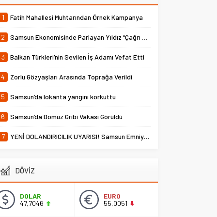
1
Fatih Mahallesi Muhtarından Örnek Kampanya
2
Samsun Ekonomisinde Parlayan Yıldız “Çağrı Temper”
3
Balkan Türkleri’nin Sevilen İş Adamı Vefat Etti
4
Zorlu Gözyaşları Arasında Toprağa Verildi
5
Samsun’da lokanta yangını korkuttu
6
Samsun’da Domuz Gribi Vakası Görüldü
7
YENİ DOLANDIRICILIK UYARISI! Samsun Emniyet Müdürlüğü Uyardı
DÖVİZ
DOLAR
EURO
47,7046
55,0051