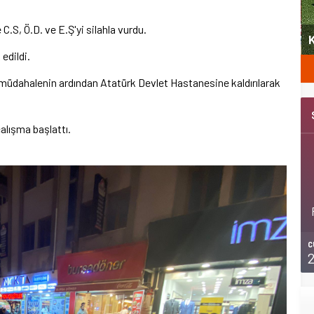
S, Ö.D. ve E.Ş'yi silahla vurdu.
Kemer Belediyespor U11 ilk maçını kazandı
B
edildi.
ilk müdahalenin ardından Atatürk Devlet Hastanesine kaldırılarak
alışma başlattı.
C