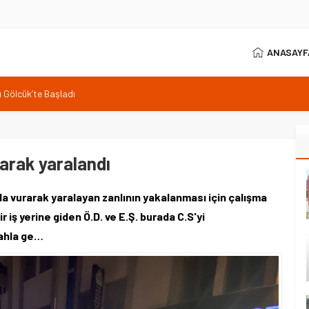
ANASAYF
in ağabeyi olacağız
tesisini ziyaret etti
 protokolü karşıladı
larak yaralandı
şı Gölcük’te Başladı
hla vurarak yaralayan zanlının yakalanması için çalışma
 iş yerine giden Ö.D. ve E.Ş. burada C.S'yi
lahla ge…