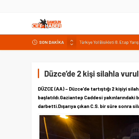
SON DAKİKA
Malatya Kültür Yolu Festivali 8
ITSO Başkan Adayı Turgut: Şehr
Bakan Yumaklı Kars’ta süt işleme 
Bakan Kurum Hatay’a geldi, kent
Düzce’de 2 kişi silahla vuru
Türkiye Yol Bisikleti 8. Etap Yarı
DÜZCE (AA) – Düzce'de tartıştığı 2 kişiyi sila
başlatıldı.Gaziantep Caddesi yakınlarındaki bir
darbetti.Dışarıya çıkan C.S. bir süre sonra si