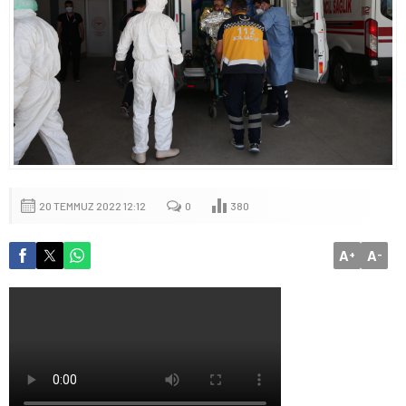
20 TEMMUZ 2022 12:12
0
380
A
A
+
-