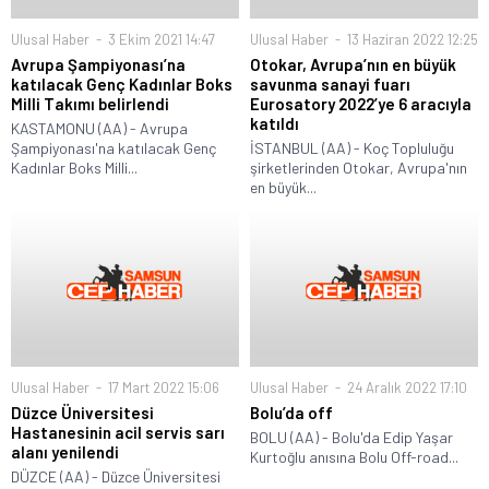
Ulusal Haber
3 Ekim 2021 14:47
Ulusal Haber
13 Haziran 2022 12:25
Avrupa Şampiyonası’na
Otokar, Avrupa’nın en büyük
katılacak Genç Kadınlar Boks
savunma sanayi fuarı
Milli Takımı belirlendi
Eurosatory 2022’ye 6 aracıyla
katıldı
KASTAMONU (AA) - Avrupa
Şampiyonası'na katılacak Genç
İSTANBUL (AA) - Koç Topluluğu
Kadınlar Boks Milli...
şirketlerinden Otokar, Avrupa'nın
en büyük...
Ulusal Haber
17 Mart 2022 15:06
Ulusal Haber
24 Aralık 2022 17:10
Düzce Üniversitesi
Bolu’da off
Hastanesinin acil servis sarı
BOLU (AA) - Bolu'da Edip Yaşar
alanı yenilendi
Kurtoğlu anısına Bolu Off-road...
DÜZCE (AA) - Düzce Üniversitesi