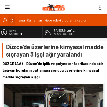
İsmail Kahraman, İkizdere’deki programa katıldı
Malatya Havalimanı Eylülde Açılıyor, Kuzey Çevre Yolu
Ekimde
SAMSUN
29°C
EURO
55,1808
PARÇALI BULUTLU
Akülü aracındayken otomobilin çarptığı emekli astsubay
öldü
ALTIN
Düzce’de üzerlerine kimyasal madde
6.662,82
Antalya’da nem yüzde 80, hissedilen sıcaklık 40 derece
sıçrayan 3 işçi ağır yaralandı
BİST
Isparta’da bisiklet kupası heyecanı 371 sporcuyla sürüyor
13.779,39
DÜZCE (AA) – Düzce'de iplik ve polyester fabrikasında atık
DOLAR
taşıyan boruların patlaması sonucu üzerlerine kimyasal
47,6961
madde sıçrayan 3 işçi …