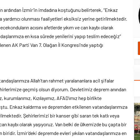
 ardından İzmir’in imdadına koştuğunu belirterek, “Enkaz
yardımcı olunması faaliyetleri eksiksiz yerine getirilmektedir.
gecekonduların acısını afetlerde yıkım ve can kaybı olarak
ndaşlarımıza en kısa sürede yenilerini yapıp teslim edeceğiz”
nen AK Parti Van 7. Olağan İl Kongresi’nde yaptığı
ndaşlarımıza Allah’tan rahmet yaralananlara acil şifalar
şehirlerimize geçmiş olsun diyorum. Devletimiz deprem anından
, kurumlarımız, Kızılayımız, AFAD’ımız hep birlikte
koştu. Enkaz kaldırma ve depremden etkilenen vatandaşlarımıza
ilmektedir. Şehirlerimizi bir kanser gibi saran tek katlı veya
 can kaybı olarak yaşıyoruz. Van belki de ülkemizde bu çapta bir
en biridir. İzmir’deki depremde evleri yıkılan vatandaşlarımıza en