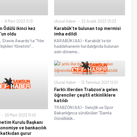
9 Mart 2023 11:13
Ulusal Haber
22 Aralık 2023 13:03
n Ödülü ikinci kez
Karabük’te bulunan top mermisi
’un oldu
imha edildi
, Stevie Awards'ta "Yılın
KARABÜK (AA) - Karabük'te bir
lişkileri Yönetimi"...
haddehanenin hurdalığında bulunan
eski döneme...
Ulusal Haber
12 Temmuz 2021 12:51
Farklı illerden Trabzon’a gelen
öğrenciler çeşitli etkinliklere
katıldı
TRABZON (AA) - Gençlik ve Spor
Bakanlığınca sürdürülen "Damla
29 Mart 2023 11:43
Gönüllülük...
etim Kurulu Başkanı
konomiye ve bankacılık
katkıdan gurur