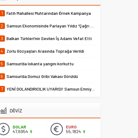
1
Fatih Mahallesi Muhtarından Örnek Kampanya
2
Samsun Ekonomisinde Parlayan Yıldız “Çağrı Temper”
3
Balkan Türkleri’nin Sevilen İş Adamı Vefat Etti
4
Zorlu Gözyaşları Arasında Toprağa Verildi
5
Samsun’da lokanta yangını korkuttu
6
Samsun’da Domuz Gribi Vakası Görüldü
7
YENİ DOLANDIRICILIK UYARISI! Samsun Emniyet Müdürlüğü Uyardı
DÖVİZ
DOLAR
EURO
47,6954
55,1824