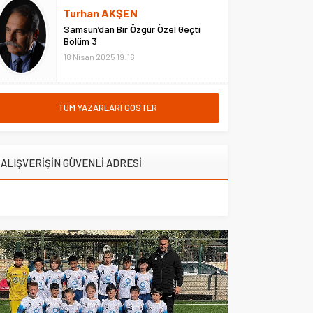
hastanede ziyaret etti. Erzurum
Turhan AKŞEN
Adliyesi’nde çıkan yangına
Samsun’dan Bir Özgür Özel Geçti
müdahale eden Çarşı ve
Bölüm 3
Mahalle...
18 Nisan 2025 19:16
TÜM YAZARLARI GÖSTER
ALIŞVERİŞİN GÜVENLİ ADRESİ