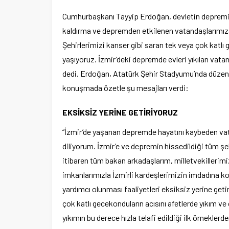
Cumhurbaşkanı Tayyip Erdoğan, devletin depremin
kaldırma ve depremden etkilenen vatandaşlarımıza 
Şehirlerimizi kanser gibi saran tek veya çok katlı 
yaşıyoruz. İzmir’deki depremde evleri yıkılan vata
dedi. Erdoğan, Atatürk Şehir Stadyumu’nda düzenle
konuşmada özetle şu mesajları verdi:
EKSİKSİZ YERİNE GETİRİYORUZ
“İzmir’de yaşanan depremde hayatını kaybeden vata
diliyorum. İzmir’e ve depremin hissedildiği tüm 
itibaren tüm bakan arkadaşlarım, milletvekillerimiz
imkanlarımızla İzmirli kardeşlerimizin imdadına 
yardımcı olunması faaliyetleri eksiksiz yerine getir
çok katlı gecekonduların acısını afetlerde yıkım ve
yıkımın bu derece hızla telafi edildiği ilk örneklerd