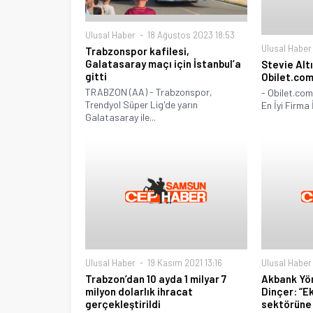
Ulusal Haber
18 Ağustos 2023 18:53
Ulusal Haber
Trabzonspor kafilesi,
Galatasaray maçı için İstanbul’a
Stevie Altı
gitti
Obilet.com
TRABZON (AA) - Trabzonspor,
- Obilet.com
Trendyol Süper Lig'de yarın
En İyi Firma İ
Galatasaray ile...
Ulusal Haber
19 Kasım 2021 13:16
Ulusal Haber
Trabzon’dan 10 ayda 1 milyar 7
Akbank Yön
milyon dolarlık ihracat
Dinçer: “E
gerçekleştirildi
sektörüne 