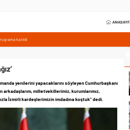
ANASAYF
programa katıldı
ıyor, Kuzey Çevre Yolu Ekimde
arptığı emekli astsubay öldü
ilen sıcaklık 40 derece
ğız’
anı 371 sporcuyla sürüyor
amanda yenilerini yapacaklarını söyleyen Cumhurbaşkanı
arkadaşlarım, milletvekillerimiz, kurumlarımız,
ızla İzmirli kardeşlerimizin imdadına koştuk” dedi.