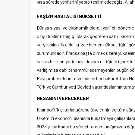
kısa sürede yenilerini yapıp teslim edeceğiz. Alla
Ege Üniversitesi Spor Kulübüne 
FAŞİZM HASTALIĞI NÜKSETTİ
merkez tahsis edildi
Dünya siyasi ve ekonomik olarak yeni bir döneme g
özgürlüklerin beşiği olarak gösteren batı ülkelerinin
karşılaşılan ilk ciddi krizde hemen nüksettiğini g
durumundadır. Fransa başta olmak üzere yükselen 
çarpık bir zihniyetin hala devam ettiğinin işaretid
varlığımıza dahi tahammül edemeyenler, bugün bölge
Peygamber efendimize edilen her hakaret tüm Müs
Türkiye Cumhuriyeti Devleti vatandaşlarının tama
HESABINI VERECEKLER
Kısır politik çıkarlar uğruna ülkelerinin ve tüm dü
Ülkemizi ekonomi alanında kuşatmaya çalışanlara 
2023 yılına kadar bu süreci tamamladığımızda diğe
milletimizin hizmetine sunacağız.”