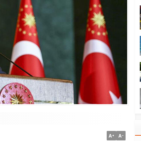
A
A
+
-