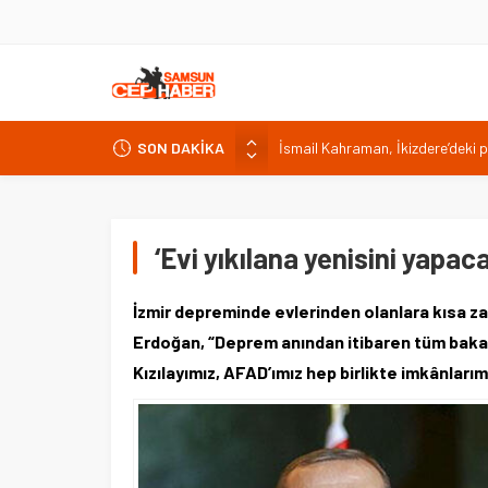
İsmail Kahraman, İkizdere’deki 
SON DAKİKA
Malatya Havalimanı Eylülde Açıl
Akülü aracındayken otomobilin ç
Antalya’da nem yüzde 80, hissed
‘Evi yıkılana yenisini yapaca
Isparta’da bisiklet kupası heyec
İzmir depreminde evlerinden olanlara kısa z
Erdoğan, “Deprem anından itibaren tüm bakan 
Kızılayımız, AFAD’ımız hep birlikte imkânlarım