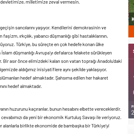
h devletimize, milletimize zeval vermesin.
yeni
Şubat’ta spor ve heyecan var
K
eçişin sancılarını yaşıyor. Kendilerini demokrasinin ve
 faşizm, ırkçılık, yabancı düşmanlığı gibi hastalıklarının,
örüyoruz. Türkiye, bu süreçte en çok hedefe konan ülke
İslam düşmanlığı Avrupa’yı defalarca felakete sürükleyen
ir. Bir asır önce elimizdeki kalan son vatan toprağı Anadolu’daki
mizde aldığımız inisiyatiflere aynı şekilde yaklaşıyor.
lümanları hedef almaktadır. Şahsıma edilen her hakaret
mını hedef almaktadır.
P
nyanın huzurunu kaçıranlar, bunun hesabını elbette vereceklerdir.
cevabımızı da yeni bir ekonomik Kurtuluş Savaşı ile veriyoruz.
r alanlarla birlikte ekonomide de bambaşka bir Türkiye’yi