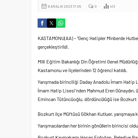
8 ARALIK 2023 17:05
0
413
KASTAMONU(AA) – “Genç Hatipler Minberde Hutbe O
gerçekleştirildi.
Milli Eğitim Bakanlığı Din Öğretimi Genel Müdür
Kastamonu ve ilçelerinden 12 öğrenci katıldı.
Yarışmada birinciliği Daday Anadolu İmam Hatip 
İmam Hatip Lisesi'nden Mahmud Eren Günaydın, ü
Emincan Tütüncüoğlu, dördüncülüğü ise Bozkurt A
Bozkurt ilçe Müftüsü Gökhan Kutluer, yarışmaya kat
Yarışmacılardan her birinin gönüllerin birincisi oldu
Bozkurt Kaymakamı Hasan Erdoğan, Belediye Başk