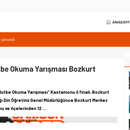
ANASAYF
 yükseldi
ik için yeni düzenleme
ültür Merkezi inşaatı başladı
’dan 25. yıl vurgusu
tbe Okuma Yarışması Bozkurt
0, Karakuyu’da yüzde 99,8
tbe Okuma Yarışması” Kastamonu il finali, Bozkurt
nlığı Din Öğretimi Genel Müdürlüğünce Bozkurt Merkez
 ve ilçelerinden 12 …