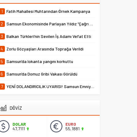
1
Fatih Mahallesi Muhtarından Örnek Kampanya
2
Samsun Ekonomisinde Parlayan Yıldız “Çağrı Temper”
3
Balkan Türkleri’nin Sevilen İş Adamı Vefat Etti
4
Zorlu Gözyaşları Arasında Toprağa Verildi
5
Samsun’da lokanta yangını korkuttu
6
Samsun’da Domuz Gribi Vakası Görüldü
7
YENİ DOLANDIRICILIK UYARISI! Samsun Emniyet Müdürlüğü Uyardı
DÖVİZ
DOLAR
EURO
47,7111
55,1881