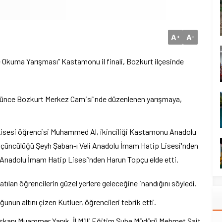
A
A
+
-
kuma Yarışması” Kastamonu il finali, Bozkurt ilçesinde
lüğünce Bozkurt Merkez Camisi'nde düzenlenen yarışmaya,
Lisesi öğrencisi Muhammed Al, ikinciliği Kastamonu Anadolu
çüncülüğü Şeyh Şaban-ı Veli Anadolu İmam Hatip Lisesi'nden
nadolu İmam Hatip Lisesi’nden Harun Topçu elde etti.
ılan öğrencilerin güzel yerlere geleceğine inandığını söyledi.
ğunun altını çizen Kutluer, öğrencileri tebrik etti.
anı Muammer Yanık, İl Milli Eğitim Şube Müdürü Mehmet Sait