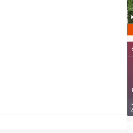
yeni
Şubat’ta spor ve heyecan var
K
P