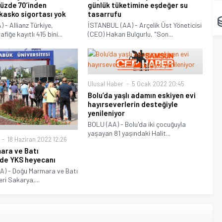
yüzde 70’inden
günlük tüketimine eşdeğer su
 kasko sigortası yok
tasarrufu
 - Allianz Türkiye,
İSTANBUL (AA) - Arçelik Üst Yöneticisi
fiğe kayıtlı 415 bini...
(CEO) Hakan Bulgurlu, "Son...
Ulusal Haber
5 Ocak 2022 20:45
Bolu’da yaşlı adamın eskiyen evi
hayırseverlerin desteğiyle
yenileniyor
BOLU (AA) - Bolu'da iki çocuğuyla
yaşayan 81 yaşındaki Halit...
18 Haziran 2022 12:26
ara ve Batı
’de YKS heyecanı
) - Doğu Marmara ve Batı
eri Sakarya,...