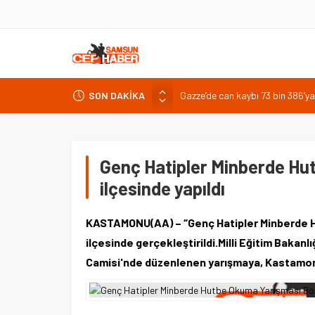
Gazze’de can kaybı 73 bin 386’ya
SON DAKİKA
Kıyı alanlarında bakım ve güvenl
Pazar’da Öğretmen İlhan Aslan K
AK Parti Adana İl Başkanı Özkan
Genç Hatipler Minberde Hu
Yenice Barajı’nda doluluk yüzde 
ilçesinde yapıldı
KASTAMONU(AA) – “Genç Hatipler Minberde Hu
ilçesinde gerçekleştirildi.Milli Eğitim Baka
Camisi'nde düzenlenen yarışmaya, Kastamonu