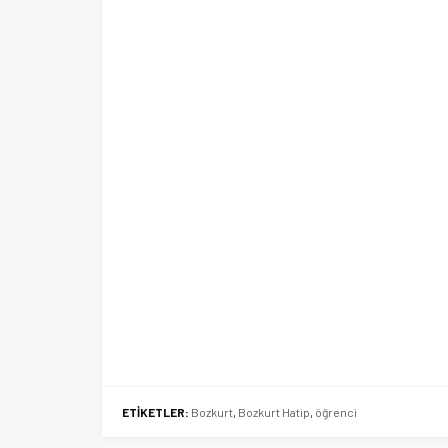
Ege Üniversitesi Spor Kulübüne 
merkez tahsis edildi
ETİKETLER:
Bozkurt
,
Bozkurt Hatip
,
öğrenci