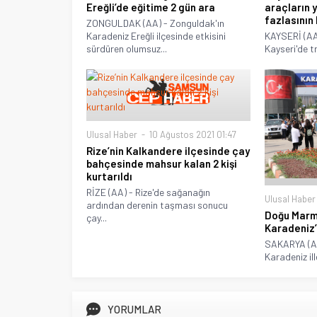
Ereğli’de eğitime 2 gün ara
araçların 
fazlasının
ZONGULDAK (AA) - Zonguldak'ın
Karadeniz Ereğli ilçesinde etkisini
KAYSERİ (AA)
sürdüren olumsuz...
Kayseri'de tra
Ulusal Haber
10 Ağustos 2021 01:47
Rize’nin Kalkandere ilçesinde çay
bahçesinde mahsur kalan 2 kişi
kurtarıldı
RİZE (AA) - Rize'de sağanağın
Ulusal Haber
ardından derenin taşması sonucu
Doğu Marm
çay...
Karadeniz
SAKARYA (AA
Karadeniz ill
YORUMLAR