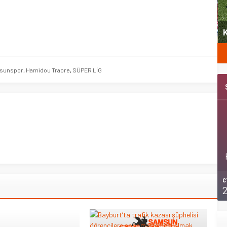
yeni
Şubat’ta spor ve heyecan var
K
esunspor
,
Hamidou Traore
,
SÜPER LİG
C