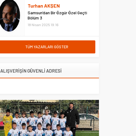
hastanede ziyaret etti. Erzurum
Turhan AKŞEN
Adliyesi’nde çıkan yangına
Samsun’dan Bir Özgür Özel Geçti
müdahale eden Çarşı ve
Bölüm 3
Mahalle...
18 Nisan 2025 19:16
TÜM YAZARLARI GÖSTER
ALIŞVERİŞİN GÜVENLİ ADRESİ