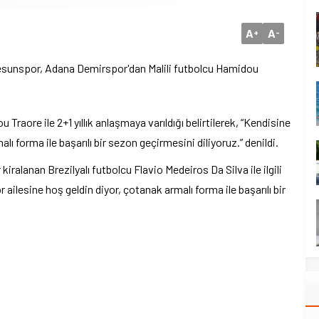
A
A
+
-
resunspor, Adana Demirspor'dan Malili futbolcu Hamidou
raore ile 2+1 yıllık anlaşmaya varıldığı belirtilerek, “Kendisine
ı forma ile başarılı bir sezon geçirmesini diliyoruz.” denildi.
alanan Brezilyalı futbolcu Flavio Medeiros Da Silva ile ilgili
ilesine hoş geldin diyor, çotanak armalı forma ile başarılı bir