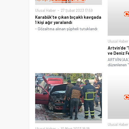
Ulusal Haber
27 Şubat 2023 17:59
Karabük’te çıkan bıçaklı kavgada
1 kişi ağır yaralandı
- Gözaltına alınan şüpheli tutuklandı
Ulusal Haber
Artvin’de 
ve Deniz Fe
ARTVİN (AA) -
düzenlenen "
Ulusal Haber
Ulusal Haber
10 Mart 2023 16:19