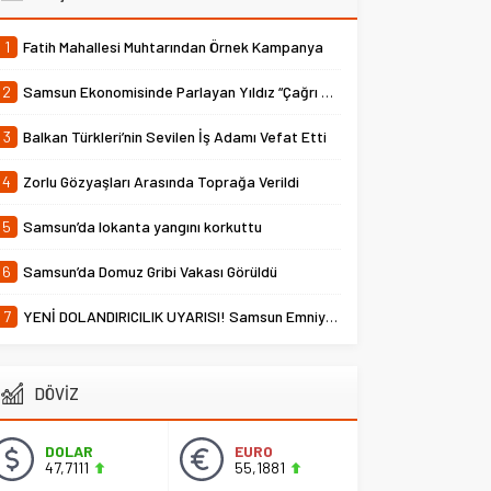
1
Fatih Mahallesi Muhtarından Örnek Kampanya
2
Samsun Ekonomisinde Parlayan Yıldız “Çağrı Temper”
3
Balkan Türkleri’nin Sevilen İş Adamı Vefat Etti
4
Zorlu Gözyaşları Arasında Toprağa Verildi
5
Samsun’da lokanta yangını korkuttu
6
Samsun’da Domuz Gribi Vakası Görüldü
7
YENİ DOLANDIRICILIK UYARISI! Samsun Emniyet Müdürlüğü Uyardı
DÖVİZ
DOLAR
EURO
47,7111
55,1881