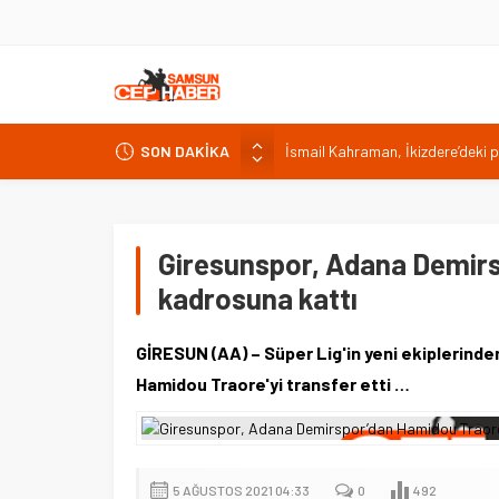
İsmail Kahraman, İkizdere’deki 
SON DAKİKA
Malatya Havalimanı Eylülde Açıl
Akülü aracındayken otomobilin ç
Antalya’da nem yüzde 80, hissed
Giresunspor, Adana Demirs
Isparta’da bisiklet kupası heyec
kadrosuna kattı
GİRESUN (AA) – Süper Lig'in yeni ekiplerinde
Hamidou Traore'yi transfer etti …
5 AĞUSTOS 2021 04:33
0
492