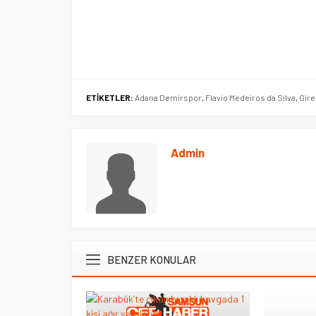
Ege Üniversitesi Spor Kulübüne 
merkez tahsis edildi
ETİKETLER:
Adana Demirspor
,
Flavio Medeiros da Silva
,
Gir
Admin
BENZER KONULAR