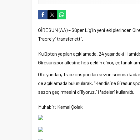
GİRESUN (AA) – Süper Lig'in yeni ekiplerinden Gi
Traore'yi transfer etti.
Kulüpten yapılan açıklamada, 24 yaşındaki Hamidou T
Giresunspor ailesine hoş geldin diyor, çotanak armal
Öte yandan, Trabzonspor'dan sezon sonuna kadar kir
de açıklamada bulunularak, “Kendisine Giresunspor a
sezon geçirmesini diliyoruz.” ifadeleri kullanıldı.
Muhabir: Kemal Çolak