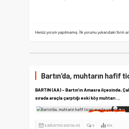
Henüz yorum yapılmamış. İlk yorumu yukarıdaki form aracı
Bartın’da, muhtarın hafif ti
BARTIN (AA) – Bartın'ın Amasra ilçesinde, Ç
sırada araçla çarptığı eski köy muhtarı …
5 AĞUSTOS 2021 04:03
0
674