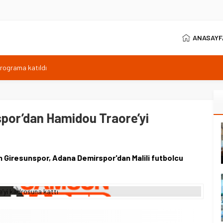
ANASAYF
programa katıldı
ıyor, Kuzey Çevre Yolu Ekimde
arptığı emekli astsubay öldü
ilen sıcaklık 40 derece
por’dan Hamidou Traore’yi
anı 371 sporcuyla sürüyor
n Giresunspor, Adana Demirspor'dan Malili futbolcu