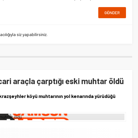
lığıyla siz yapabilirsiniz.
cari araçla çarptığı eski muhtar öldü
akrazşeyhler köyü muhtarının yol kenarında yürüdüğü