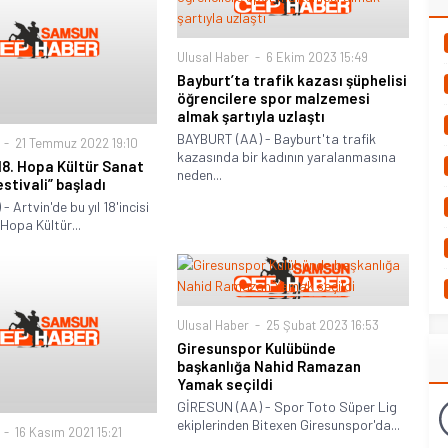
Ulusal Haber
6 Ekim 2023 15:49
Bayburt’ta trafik kazası şüphelisi
öğrencilere spor malzemesi
almak şartıyla uzlaştı
BAYBURT (AA) - Bayburt'ta trafik
21 Temmuz 2022 19:10
kazasında bir kadının yaralanmasına
“18. Hopa Kültür Sanat
neden...
stivali” başladı
 Artvin'de bu yıl 18'incisi
Hopa Kültür...
Ulusal Haber
25 Şubat 2023 16:53
Giresunspor Kulübünde
başkanlığa Nahid Ramazan
Yamak seçildi
GİRESUN (AA) - Spor Toto Süper Lig
ekiplerinden Bitexen Giresunspor'da...
16 Kasım 2021 15:21