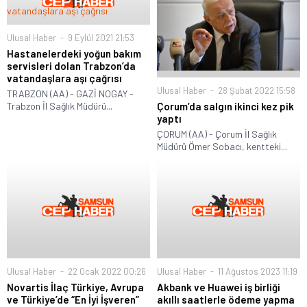
Ulusal Haber
9 Eylül 2021 21:53
Hastanelerdeki yoğun bakım
servisleri dolan Trabzon’da
vatandaşlara aşı çağrısı
Ulusal Haber
28 Şubat 2022 15:58
TRABZON (AA) - GAZİ NOGAY -
Çorum’da salgın ikinci kez pik
Trabzon İl Sağlık Müdürü...
yaptı
ÇORUM (AA) - Çorum İl Sağlık
Müdürü Ömer Sobacı, kentteki...
Ulusal Haber
22 Ocak 2022 00:26
Ulusal Haber
11 Ağustos 2023 11:19
Novartis İlaç Türkiye, Avrupa
Akbank ve Huawei iş birliği
ve Türkiye’de “En İyi İşveren”
akıllı saatlerle ödeme yapma