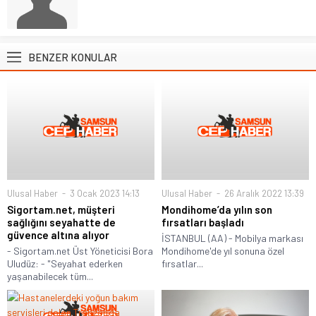
BENZER KONULAR
Ulusal Haber
3 Ocak 2023 14:13
Ulusal Haber
26 Aralık 2022 13:39
Sigortam.net, müşteri
Mondihome’da yılın son
sağlığını seyahatte de
fırsatları başladı
güvence altına alıyor
İSTANBUL (AA) - Mobilya markası
- Sigortam.net Üst Yöneticisi Bora
Mondihome'de yıl sonuna özel
Uludüz: - "Seyahat ederken
fırsatlar...
yaşanabilecek tüm...