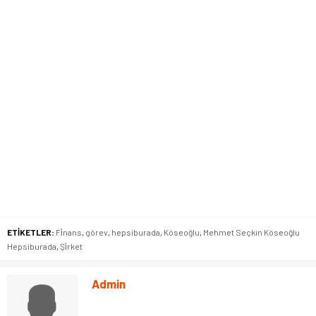
ETİKETLER:
Fi̇nans
,
görev
,
hepsiburada
,
Köseoğlu
,
Mehmet Seçkin Köseoğlu
Hepsiburada
,
Şi̇rket
Admin