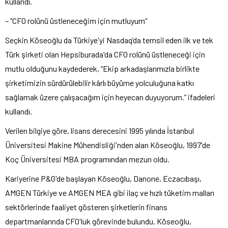
kullandı.
– “CFO rolünü üstleneceğim için mutluyum”
Seçkin Köseoğlu da Türkiye'yi Nasdaq’da temsil eden ilk ve tek
Türk şirketi olan Hepsiburada'da CFO rolünü üstleneceği için
mutlu olduğunu kaydederek, “Ekip arkadaşlarımızla birlikte
şirketimizin sürdürülebilir kârlı büyüme yolculuğuna katkı
sağlamak üzere çalışacağım için heyecan duyuyorum.” ifadeleri
kullandı.
Verilen bilgiye göre, lisans derecesini 1995 yılında İstanbul
Üniversitesi Makine Mühendisliği'nden alan Köseoğlu, 1997'de
Koç Üniversitesi MBA programından mezun oldu.
Kariyerine P&G'de başlayan Köseoğlu, Danone, Eczacıbaşı,
AMGEN Türkiye ve AMGEN MEA gibi ilaç ve hızlı tüketim malları
sektörlerinde faaliyet gösteren şirketlerin finans
departmanlarında CFO'luk görevinde bulundu. Köseoğlu,