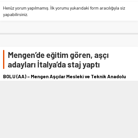
Henüz yorum yapılmamış. İlk yorumu yukarıdaki form aracılığıyla siz
yapabilirsiniz.
Mengen’de eğitim gören, aşçı
adayları İtalya’da staj yaptı
BOLU (AA) – Mengen Aşçılar Mesleki ve Teknik Anadolu
Lisesi öğrenciler, “Geleceğin Şefleri Yetişiyor” projesi
kapsamında İtalya'da staj yaptı. Türk Ulusal Ajansı
koordinesinde hazırlanan “Geleceğin Şefleri Yetişiyor”
projesi kapsamında Mengen Aşçılar …