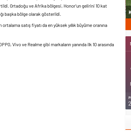
yeni
rtildi. Ortadoğu ve Afrika bölgesi, Honor'un gelirini 10 kat
Şubat’ta spor ve heyecan var
K
ığı başka bölge olarak gösterildi.
n ortalama satış fiyatı da en yüksek yıllık büyüme oranına
 OPPO, Vivo ve Realme gibi markaların yanında ilk 10 arasında
P