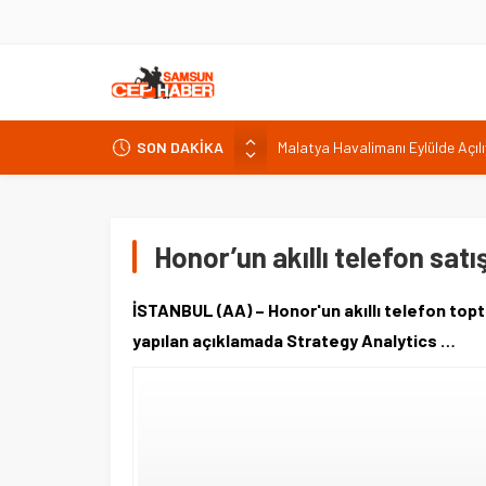
Malatya Havalimanı Eylülde Açıl
SON DAKİKA
Akülü aracındayken otomobilin ç
Antalya’da nem yüzde 80, hissed
Isparta’da bisiklet kupası heyec
Honor’un akıllı telefon satı
Dumandan etkilenen bekçiyi emni
İSTANBUL (AA) – Honor'un akıllı telefon toptan
yapılan açıklamada Strategy Analytics …