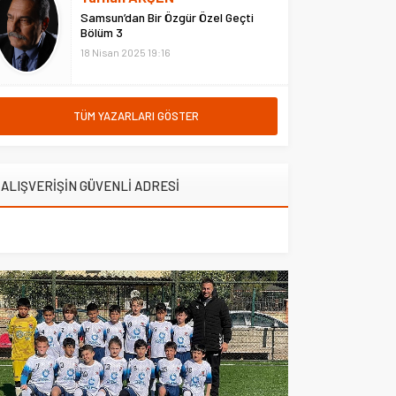
ile karşılaşacak. Süper Lig’de
Samsun’dan Bir Özgür Özel Geçti
21-24 Ağustos’ta oynanacak
Bölüm 3
ikinci hafta...
18 Nisan 2025 19:16
TÜM YAZARLARI GÖSTER
ALIŞVERİŞİN GÜVENLİ ADRESİ