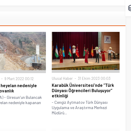
Ulusal Haber
31 Ekim 2023 00:03
9 Mart 2022 00:12
Karabük Üniversitesi’nde “Türk
 heyelan nedeniyle
Dünyası Öğrencileri Buluşuyor”
ovanlık
etkinliği
) - Giresun'un Bulancak
- Cengiz Aytmatov Türk Dünyası
yelan nedeniyle kapanan
Uygulama ve Araştırma Merkezi
Müdürü...