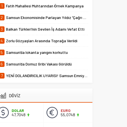
1
Fatih Mahallesi Muhtarından Örnek Kampanya
2
Samsun Ekonomisinde Parlayan Yıldız “Çağrı Temper”
3
Balkan Türkleri’nin Sevilen İş Adamı Vefat Etti
4
Zorlu Gözyaşları Arasında Toprağa Verildi
5
Samsun’da lokanta yangını korkuttu
6
Samsun’da Domuz Gribi Vakası Görüldü
7
YENİ DOLANDIRICILIK UYARISI! Samsun Emniyet Müdürlüğü Uyardı
DÖVİZ
DOLAR
EURO
47,7048
55,0748