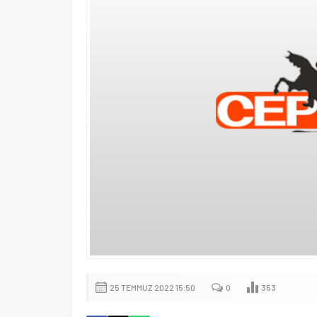
25 TEMMUZ 2022 15:50
0
353