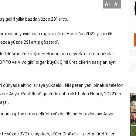
A
A
+
-
 geliri yıllık bazda yüzde 291 arttı.
afından yayınlanan rapora göre, Honor'un 2022 yılının ilk
k bazda yüzde 291 artış gösterdi.
a yüzde 1 düşmesine rağmen Honor, son çeyrekte tüm markalar
PPO ve Vivo gibi diğer büyük Çinli üreticilerin satışları aynı
ünyada altıncı sıraya yükseldi. Nispeten yeni bir akıllı telefon
üzere Asya-Pasifik bölgesinde daha aktif olan Honor, 2022'nin
aştı.
or'un toptan satış gelirinin yüzde 95'inden fazlasının Asya-
kte yüzde 370'e ulaşırken, diğer Çinli akıllı telefon üreticileri