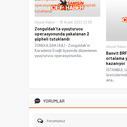
Ulusal Haber
16 Aralık 2022 23:39
Zonguldak’ta uyuşturucu
operasyonunda yakalanan 2
şüpheli tutuklandı
ZONGULDAK (AA) - Zonguldak'ın
Ulusal Haber
Karadeniz Ereğli ilçesinde düzenlenen
Banvit BRF,
uyuşturucu operasyonunda...
ortalama y
kazanıyor
İSTANBUL (A
üreticilerin
ana...
YORUMLAR