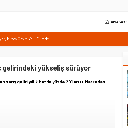
ANASAYF
ıyor, Kuzey Çevre Yolu Ekimde
arptığı emekli astsubay öldü
ilen sıcaklık 40 derece
anı 371 sporcuyla sürüyor
ş gelirindeki yükseliş sürüyor
yet müdürü ziyaret etti
 satış geliri yıllık bazda yüzde 291 arttı. Markadan