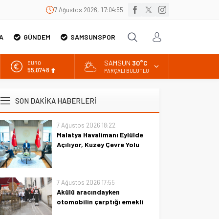
7 Ağustos 2026, 17:04:56
A
GÜNDEM
SAMSUNSPOR
SAMSUN
30°C
EURO
55,0748
PARÇALI BULUTLU
ALTIN
6.623,43
SON DAKİKA HABERLERİ
BİST
13.785,25
7 Ağustos 2026 18:22
Malatya Havalimanı Eylülde
DOLAR
47,7048
Açılıyor, Kuzey Çevre Yolu
Ekimde
AK Parti Malatya Milletvekili
Abdurrahman Babacan ve AK
7 Ağustos 2026 17:55
Parti İstanbul Milletvekili Azmi
Akülü aracındayken
Ekinci, Ulaştırma ve Altyapı
otomobilin çarptığı emekli
Bakanı Abdulkadir Uraloğlu’nu
astsubay öldü
ziyaret ederek Malatya’nın hava