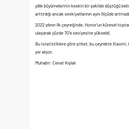
Ege Üniversitesi Spor Kulübüne 
yıllık büyümelerinin keskin bir şekilde düştüğü beli
merkez tahsis edildi
arttırdığı ancak sevkiyatlarının aynı ölçüde artmad
2022 yılının ilk çeyreğinde, Honor'un küresel topta
ulaşarak yüzde 70'e seviyesine yükseldi.
Bu istatistiklere göre şirket, bu çeyrekte Xiaomi,
yer alıyor.
Muhabir: Cevat Kışlalı