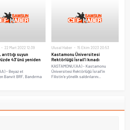
22 Mart 2022 12:39
Ulusal Haber
15 Ekim 2023 20:53
 arıttığı suyun
Kastamonu Üniversitesi
üzde 43’ünü yeniden
Rektörlüğü İsrail’i kınadı
KASTAMONU (AA) - Kastamonu
A) - Beyaz et
Üniversitesi Rektörlüğü İsrail'in
den Banvit BRF, Bandırma
Filistin'e yönelik saldırılarını...