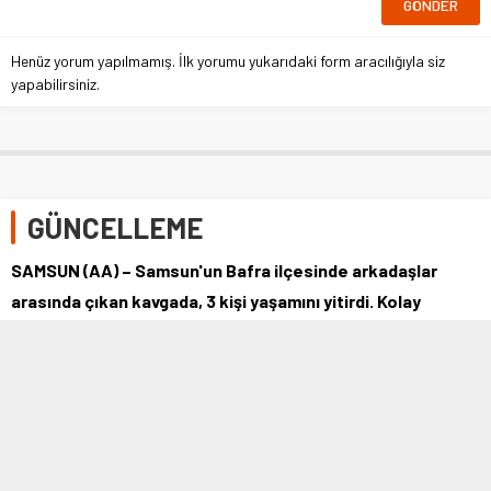
Henüz yorum yapılmamış. İlk yorumu yukarıdaki form aracılığıyla siz
yapabilirsiniz.
GÜNCELLEME
SAMSUN (AA) – Samsun'un Bafra ilçesinde arkadaşlar
arasında çıkan kavgada, 3 kişi yaşamını yitirdi. Kolay
Mahallesi Derbent Baraj Gölü …
11 HAZIRAN 2021 15:58
0
589