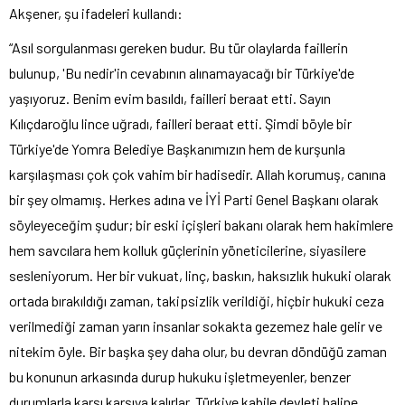
Akşener, şu ifadeleri kullandı:
“Asıl sorgulanması gereken budur. Bu tür olaylarda faillerin
bulunup, 'Bu nedir'in cevabının alınamayacağı bir Türkiye'de
yaşıyoruz. Benim evim basıldı, failleri beraat etti. Sayın
Kılıçdaroğlu lince uğradı, failleri beraat etti. Şimdi böyle bir
Türkiye'de Yomra Belediye Başkanımızın hem de kurşunla
karşılaşması çok çok vahim bir hadisedir. Allah korumuş, canına
bir şey olmamış. Herkes adına ve İYİ Parti Genel Başkanı olarak
söyleyeceğim şudur; bir eski içişleri bakanı olarak hem hakimlere
hem savcılara hem kolluk güçlerinin yöneticilerine, siyasilere
sesleniyorum. Her bir vukuat, linç, baskın, haksızlık hukuki olarak
ortada bırakıldığı zaman, takipsizlik verildiği, hiçbir hukuki ceza
verilmediği zaman yarın insanlar sokakta gezemez hale gelir ve
nitekim öyle. Bir başka şey daha olur, bu devran döndüğü zaman
bu konunun arkasında durup hukuku işletmeyenler, benzer
durumlarla karşı karşıya kalırlar. Türkiye kabile devleti haline