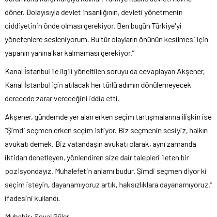
döner. Dolayısıyla devlet insanlığının, devleti yönetmenin
ciddiyetinin önde olması gerekiyor. Ben bugün Türkiye'yi
yönetenlere sesleniyorum. Bu tür olayların önünün kesilmesi için
yapanın yanına kar kalmaması gerekiyor.”
Kanal İstanbul ile ilgili yöneltilen soruyu da cevaplayan Akşener,
Kanal İstanbul için atılacak her türlü adımın dönülemeyecek
derecede zarar vereceğini iddia etti.
Akşener, gündemde yer alan erken seçim tartışmalarına ilişkin ise
“Şimdi seçmen erken seçim istiyor. Biz seçmenin sesiyiz, halkın
avukatı demek. Biz vatandaşın avukatı olarak, aynı zamanda
iktidarı denetleyen, yönlendiren size dair talepleri ileten bir
pozisyondayız. Muhalefetin anlamı budur. Şimdi seçmen diyor ki
seçim isteyin, dayanamıyoruz artık, haksızlıklara dayanamıyoruz.”
ifadesini kullandı.
Muhabir: Seval Güler