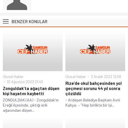
BENZER KONULAR
Ulusal Haber
Ulusal Haber
3 Aralık 2022 12:56
10 Ağustos 2023 21:43
Rize’de okul bahçesinden yol
Zonguldak’ta ağaçtan düşen
geçmesi sorunu 44 yıl sonra
kişi hayatını kaybetti
çözüldü
ZONGULDAK (AA) - Zonguldak'ın
- Ardeşen Belediye Başkanı Avni
Ereğli ilçesinde, çıktığı erik
Kahya: - "Hep birlikte bir işi...
ağacından düşen...