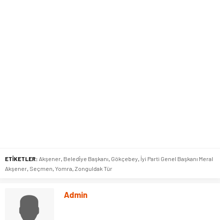
ETİKETLER:
Akşener
,
Beledi̇ye Başkanı
,
Gökçebey
,
İyi Parti Genel Başkanı Meral
Akşener
,
Seçmen
,
Yomra
,
Zonguldak Tür
Admin