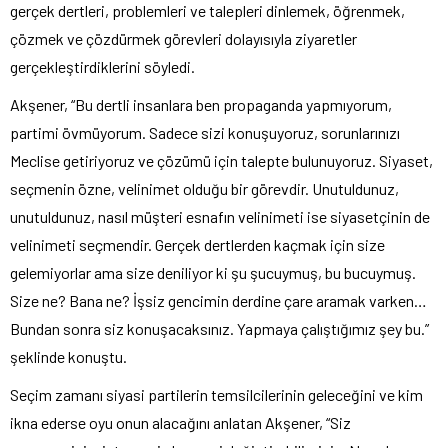
gerçek dertleri, problemleri ve talepleri dinlemek, öğrenmek,
çözmek ve çözdürmek görevleri dolayısıyla ziyaretler
gerçekleştirdiklerini söyledi.
Akşener, “Bu dertli insanlara ben propaganda yapmıyorum,
partimi övmüyorum. Sadece sizi konuşuyoruz, sorunlarınızı
Meclise getiriyoruz ve çözümü için talepte bulunuyoruz. Siyaset,
seçmenin özne, velinimet olduğu bir görevdir. Unutuldunuz,
unutuldunuz, nasıl müşteri esnafın velinimeti ise siyasetçinin de
velinimeti seçmendir. Gerçek dertlerden kaçmak için size
gelemiyorlar ama size deniliyor ki şu şucuymuş, bu bucuymuş.
Size ne? Bana ne? İşsiz gencimin derdine çare aramak varken…
Bundan sonra siz konuşacaksınız. Yapmaya çalıştığımız şey bu.”
şeklinde konuştu.
Seçim zamanı siyasi partilerin temsilcilerinin geleceğini ve kim
ikna ederse oyu onun alacağını anlatan Akşener, “Siz