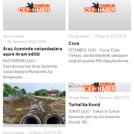
Ulusal Haber
Ulusal Haber
11 Kasım 2021 15:21
30 Temmuz 2023 21:59
Coca
Araç ilçesinde vatandaşlara
İSTANBUL (AA) - Coca-Cola
aşure ikram edildi
Türkiye, sürdürülebilirlik yaklaşımı
KASTAMONU (AA) -
doğrultusunda Milli Ağaçlandırma...
Kastamonu'nun Araç ilçesinde
vatandaşlara Muharrem Ayı
dolayısıyla...
Ulusal Haber
5 Temmuz 2021 17:17
Turhal’da Kovid
TOKAT (AA) - Tokat'ın Turhal
ilçesinde yeni tip koronavirüs
(Kovid-19)...
Ulusal Haber
8 Mayıs 2023 13:39