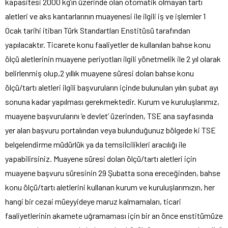
kapasitesi 2000 kg’ın üzerinde olan otomatik olmayan tartı
aletleri ve aks kantarlarının muayenesi ile ilgili iş ve işlemler 1
Ocak tarihi itibarı Türk Standartları Enstitüsü tarafından
yapılacaktır. Ticarete konu faaliyetler de kullanılan bahse konu
ölçü aletlerinin muayene periyotları ilgili yönetmelik ile 2 yıl olarak
belirlenmiş olup,2 yıllık muayene süresi dolan bahse konu
ölçü/tartı aletleri ilgili başvuruların içinde bulunulan yılın şubat ayı
sonuna kadar yapılması gerekmektedir. Kurum ve kuruluşlarımız,
muayene başvurularını ‘e devlet’ üzerinden, TSE ana sayfasında
yer alan başvuru portalından veya bulunduğunuz bölgede ki TSE
belgelendirme müdürlük ya da temsilcilikleri aracılığı ile
yapabilirsiniz. Muayene süresi dolan ölçü/tartı aletleri için
muayene başvuru süresinin 29 Şubatta sona ereceğinden, bahse
konu ölçü/tartı aletlerini kullanan kurum ve kuruluşlarımızın, her
hangi bir cezai müeyyideye maruz kalmamaları, ticari
faaliyetlerinin akamete uğramaması için bir an önce enstitümüze