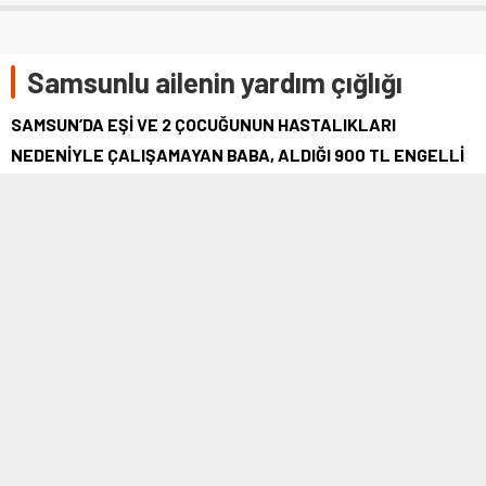
Samsunlu ailenin yardım çığlığı
SAMSUN’DA EŞİ VE 2 ÇOCUĞUNUN HASTALIKLARI
NEDENİYLE ÇALIŞAMAYAN BABA, ALDIĞI 900 TL ENGELLİ
MAAŞI İLE AİLESİNİ HAYATTA TUTMAYA ÇALIŞIYOR.