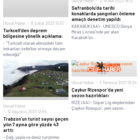
Ulusal Haber
12 Aralık 2022 18:12
Safranbolu’da tarihi
konaklarda yangınları önleme
amaçlı denetim yapıldı
Ulusal Haber
8 Şubat 2023 10:57
KARABÜK (AA) - UNESCO Dünya
Turkcell’den deprem
Miras Listesi'nde yer alan
bölgesine yönelik açıklama:
Karabük'ün...
- "Turkcell olarak elimizdeki tüm
imkanları seferber etmeye devam
edeceğiz"
Ulusal Haber
3 Temmuz 2021 01:24
Çaykur Rizespor’da yeni
sezon hazırlıkları
RİZE (AA) - Süper Lig ekiplerinden
Ulusal Haber
Çaykur Rizespor, yeni sezon...
12 Ağustos 2023 12:54
Trabzon’un turist sayısı geçen
yılın 7 ayına göre yüzde 43
arttı
- Dağ, yayla ve deniz turizmine