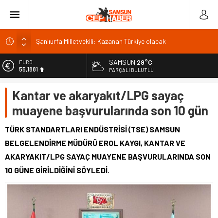
Şanlıurfa Milletvekili: Kazanan Türkiye olacak
İSDEMİR’in 2026 ilk yarı yatırımları büyük ivme kazandı
Trabzonspor’da kombine satışında rekor: 18 bin
SAMSUN
29°C
EURO
55,1881
PARÇALI BULUTLU
Van’da Sahil Yolu kavşak düzenlemesi tamamlandı
Van Gölü’ne 4 yeni ücretsiz halk plajı yapılacak
ALTIN
Kantar ve akaryakıt/LPG sayaç
6.660,55
muayene başvurularında son 10 gün
BİST
13.779,39
TÜRK STANDARTLARI ENDÜSTRİSİ (TSE) SAMSUN
DOLAR
BELGELENDİRME MÜDÜRÜ EROL KAYGI, KANTAR VE
47,7111
AKARYAKIT/LPG SAYAÇ MUAYENE BAŞVURULARINDA SON
10 GÜNE GİRİLDİĞİNİ SÖYLEDİ.