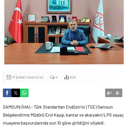
17 ŞUBAT 2020 12:52
0
625
A
A
+
-
SAMSUN (İHA) – Türk Standartları Endüstrisi (TSE) Samsun
Belgelendirme Müdürü Erol Kaygı, kantar ve akaryakıt/LPG sayaç
muayene başvurularında son 10 güne girildiğini söyledi.