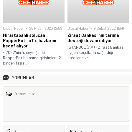
Ulusal Haber
26 Nisan 2023 12:59
Ulusal Haber
9 Şubat 2022 11:56
Mirai tabanlı solucan
Ziraat Bankası’nın tarıma
RapperBot, IoT cihazlarını
desteği devam ediyor
hedef alıyor
İSTANBUL (AA) - Ziraat Bankası,
- 2022'nin 4. çeyreğinde
uygun koşullarla sağladığı
RapperBot bulaşma girişimleri, 2
kredilerle ve...
binden fazla...
YORUMLAR