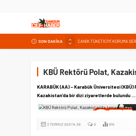
CANİK TÜKETİCİYİ KORUMA DE
SON DAKİKA
İNTERNET KULLANICISINI İLGİ
Kardef Başkanı Adem GÜNER Yunan
24 Temmuz Basın Bayramı basın
KBÜ Rektörü Polat, Kazaki
Sandık Bir Emanettir, Emanete 
Fatih Mahallesi Sakinleri Ilkad
KARABÜK (AA) – Karabük Üniversitesi (KBÜ) R
ettiler.
Kazakistan'da bir dizi ziyaretlerde bulundu …
2 TEMMUZ 2021 14:36
0
810