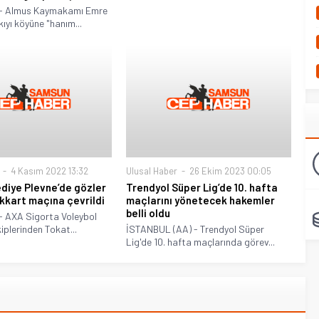
 - Almus Kaymakamı Emre
yı köyüne "hanım...
4 Kasım 2022 13:32
Ulusal Haber
26 Ekim 2023 00:05
diye Plevne’de gözler
Trendyol Süper Lig’de 10. hafta
kkart maçına çevrildi
maçlarını yönetecek hakemler
belli oldu
- AXA Sigorta Voleybol
kiplerinden Tokat...
İSTANBUL (AA) - Trendyol Süper
Lig'de 10. hafta maçlarında görev...