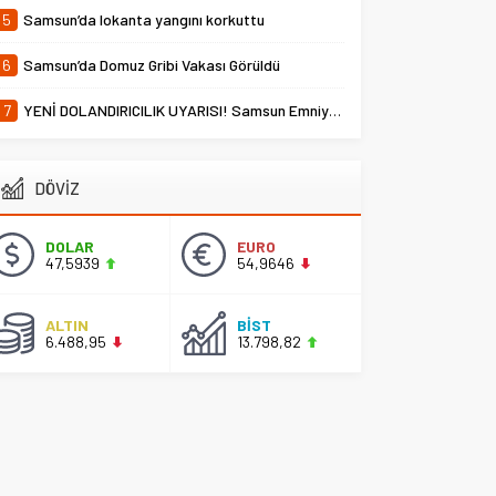
5
Samsun’da lokanta yangını korkuttu
6
Samsun’da Domuz Gribi Vakası Görüldü
7
YENİ DOLANDIRICILIK UYARISI! Samsun Emniyet Müdürlüğü Uyardı
DÖVİZ
DOLAR
EURO
47,5939
54,9646
ALTIN
BİST
6.488,95
13.798,82