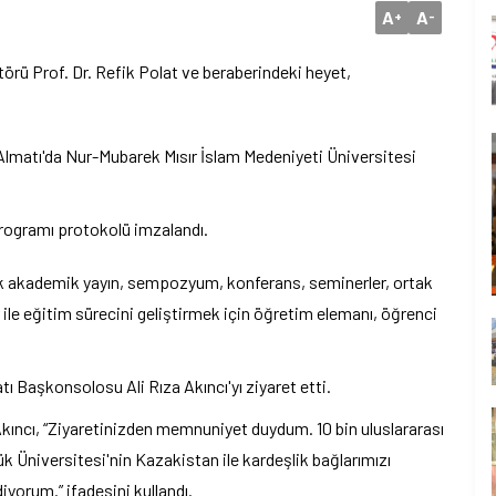
A
A
+
-
ü Prof. Dr. Refik Polat ve beraberindeki heyet,
 Almatı'da Nur-Mubarek Mısır İslam Medeniyeti Üniversitesi
rogramı protokolü imzalandı.
tak akademik yayın, sempozyum, konferans, seminerler, ortak
r ile eğitim sürecini geliştirmek için öğretim elemanı, öğrenci
ı Başkonsolosu Ali Rıza Akıncı'yı ziyaret etti.
kıncı, “Ziyaretinizden memnuniyet duydum. 10 bin uluslararası
bük Üniversitesi'nin Kazakistan ile kardeşlik bağlarımızı
yorum.” ifadesini kullandı.