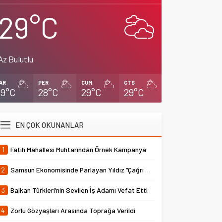
29°C
Az Bulutlu
AR
PER
CUM
CTS
29°C
28°C
29°C
29°C
EN ÇOK OKUNANLAR
1
Fatih Mahallesi Muhtarından Örnek Kampanya
2
Samsun Ekonomisinde Parlayan Yıldız “Çağrı Temper”
3
Balkan Türkleri’nin Sevilen İş Adamı Vefat Etti
4
Zorlu Gözyaşları Arasında Toprağa Verildi