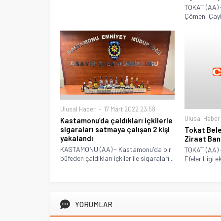
TOKAT (AA)
Çömen, Çaykı
Ulusal Haber
17 Mart 2022 23:58
Ulusal Haber
Kastamonu’da çaldıkları içkilerle
sigaraları satmaya çalışan 2 kişi
Tokat Bele
yakalandı
Ziraat Ban
KASTAMONU (AA) - Kastamonu'da bir
TOKAT (AA) 
büfeden çaldıkları içkiler ile sigaraları...
Efeler Ligi e
YORUMLAR