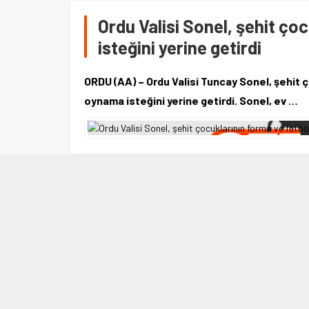
Ordu Valisi Sonel, şehit ç
isteğini yerine getirdi
ORDU (AA) – Ordu Valisi Tuncay Sonel, şehit ç
oynama isteğini yerine getirdi. Sonel, ev …
2 TEMMUZ 2021 13:51
0
691
ORDU (AA) – Ordu Valisi Tuncay Sonel, şehit çocukl
isteğini yerine getirdi.
Sonel, ev ziyaretleri sırasında tuttuğu takımın fo