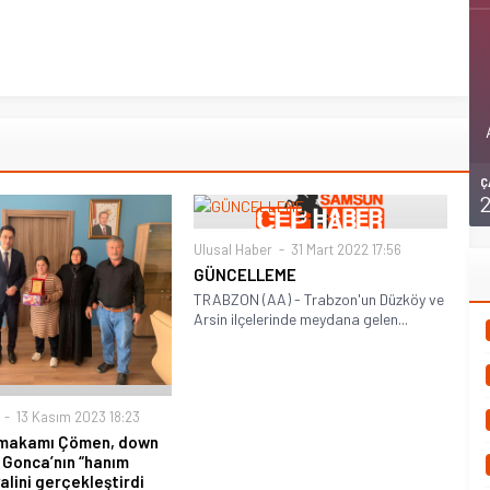
Ç
Ulusal Haber
31 Mart 2022 17:56
GÜNCELLEME
TRABZON (AA) - Trabzon'un Düzköy ve
Arsin ilçelerinde meydana gelen...
13 Kasım 2023 18:23
makamı Çömen, down
Gonca’nın “hanım
alini gerçekleştirdi