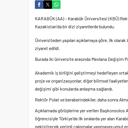
KARABÜK (AA) – Karabük Üniversitesi (KBÜ) Rektör
Kazakistan'da bir dizi ziyaretlerde bulundu.
Üniversiteden yapılan açıklamaya göre, ilk olarak
ziyaret edildi.
Burada iki üniversite arasında Mevlana Değişim P
Akademik iş birliğini geliştirmeyi hedefleyen or
proje ve organizasyonlar, diğer bilimsel faaliyetle
değişimi gibi konularda anlaşma sağlandı.
Rektör Polat ve beraberindekiler, daha sonra Almat
Açıklamada görüşlerine yer verilen Başkonsolos A
öğrencisiyle Türkiye'de ilk sıralarda yer alan Kara
pekiştirecek verimli çalışmalar yapmasını umut edi