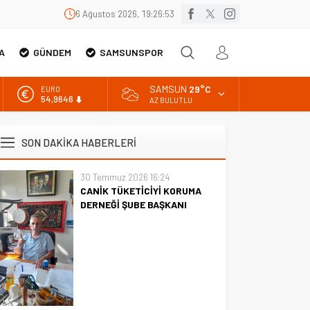
6 Ağustos 2026, 19:26:54
A
GÜNDEM
SAMSUNSPOR
SAMSUN
29°C
EURO
54,9646
AZ BULUTLU
ALTIN
6.488,95
SON DAKİKA HABERLERİ
BİST
13.798,82
30 Temmuz 2026 16:24
CANİK TÜKETİCİYİ KORUMA
DOLAR
47,5939
DERNEĞİ ŞUBE BAŞKANI
İBRAHİM ÖRS ÜN. AÇIKLAMASI
MİLYONLARCA İNTERNET
KULLANICISINI İLGİLENDİREN
KARAR VERİLDİ
CANİK TÜKETİCİYİ KORUMA
DERNEĞİ ŞUBE BAŞKANI
İBRAHİM ÖRS ÜN. AÇIKLAMASI