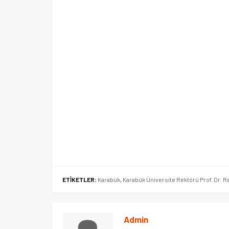
Ege Üniversitesi Spor Kulübüne 
merkez tahsis edildi
ETİKETLER:
Karabük
,
Karabük Üniversite Rektörü Prof. Dr. Re
Admin