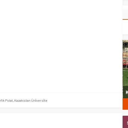
yeni
Şubat’ta spor ve heyecan var
K
fik Polat
,
Kazakistan Üni̇versi̇te