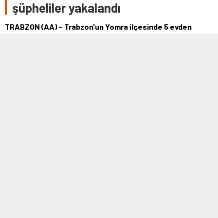
şüpheliler yakalandı
TRABZON (AA) – Trabzon'un Yomra ilçesinde 5 evden
hırsızlık yapan 2 zanlı yakalandı. Jandarma Suç Araştırma
Timi (JASAT), 5 evden 18 litre …