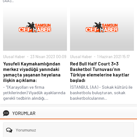
(AA)...
Ulusal Haber
23 Nisan 2023 00:09
Ulusal Haber
1 Haziran 2021 15:17
Yusufeli Kaymakamlığından
Red Bull Half Court 3×3
merkez viyadüğü yanındaki
Basketbol Turnuvası’nın
yamaçta yaşanan heyelana
Türkiye elemelerine kayıtlar
ilişkin açıklama:
başladı
- "(Karayolları ve firma
İSTANBUL (AA) - Sokak kültürü ile
yetkilerinden) Viyadük ayaklarında
basketbolu buluşturan, sokak
gerekli tedbirin alındığı,...
basketbolcularının...
YORUMLAR