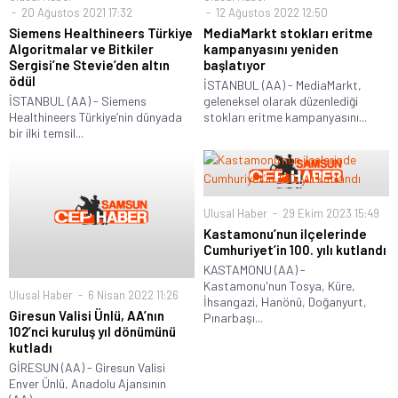
20 Ağustos 2021 17:32
12 Ağustos 2022 12:50
Siemens Healthineers Türkiye
MediaMarkt stokları eritme
Algoritmalar ve Bitkiler
kampanyasını yeniden
Sergisi’ne Stevie’den altın
başlatıyor
ödül
İSTANBUL (AA) - MediaMarkt,
İSTANBUL (AA) - Siemens
geleneksel olarak düzenlediği
Healthineers Türkiye’nin dünyada
stokları eritme kampanyasını...
bir ilki temsil...
Ulusal Haber
29 Ekim 2023 15:49
Kastamonu’nun ilçelerinde
Cumhuriyet’in 100. yılı kutlandı
KASTAMONU (AA) -
Kastamonu'nun Tosya, Küre,
Ulusal Haber
6 Nisan 2022 11:26
İhsangazi, Hanönü, Doğanyurt,
Giresun Valisi Ünlü, AA’nın
Pınarbaşı...
102’nci kuruluş yıl dönümünü
kutladı
GİRESUN (AA) - Giresun Valisi
Enver Ünlü, Anadolu Ajansının