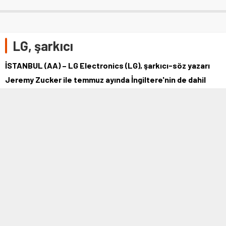
LG, şarkıcı
İSTANBUL (AA) – LG Electronics (LG), şarkıcı-söz yazarı
Jeremy Zucker ile temmuz ayında İngiltere'nin de dahil
olduğu Avrupa konser turu …