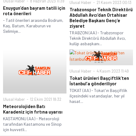
Ulusal Haber
8 Haziran 2023 11:39
Ulusal Haber
21 Kasım 2023 00:13
Enuygun’dan bayram tatili için
Trabzonspor Teknik Direktörü
rota önerileri
Abdullah Avcı’dan Ortahisar
Belediye Başkanı Genç’e
- Tatil önerileri arasında Bodrum,
ziyaret
Kaş, Batum, Karaburun ve
Selimiye...
TRABZON (AA) - Trabzonspor
Teknik Direktörü Abdullah Avcı,
kulüp asbaşkanı...
Ulusal Haber
4 Kasım 2023 11:49
Tokat ürünleri Başçiftlik’ten
İstanbul’a gönderiliyor
TOKAT (AA) - Tokat'ın Başçiftlik
ilçesindeki vatandaşlar, her yıl
Ulusal Haber
12 Ekim 2021 18:32
hasat...
Meteorolojiden Batı
Karadeniz için fırtına uyarısı
KASTAMONU (AA) - Meteoroloji
tarafından Kastamonu ve Sinop
için kuvvetli...