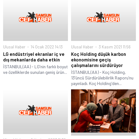
Ulusal Haber
14 Ocak 2022 14:13
Ulusal Haber
3 Kasım 2021 11:56
LG endüstriyel ekranlar iç ve
Koç Holding düşük karbon
dış mekanlarda daha etkin
ekonomisine geçiş
çalışmalarını sürdürüyor
İSTANBUL(AA) - LG’nin farklı boyut
ve özelliklerde sunulan geniş ürün...
İSTANBUL(AA) - Koç Holding,
13’üncü Sürdürülebilirlik Raporu’nu
yayınladı. Koç Holding'den...