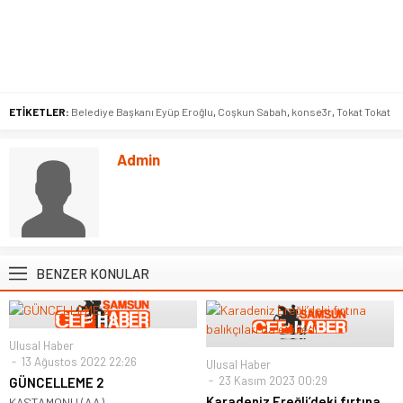
ETİKETLER:
Belediye Başkanı Eyüp Eroğlu
,
Coşkun Sabah
,
konse3r
,
Tokat Tokat
Admin
BENZER KONULAR
Ulusal Haber
13 Ağustos 2022 22:26
Ulusal Haber
23 Kasım 2023 00:29
GÜNCELLEME 2
Karadeniz Ereğli’deki fırtına
KASTAMONU (AA) -