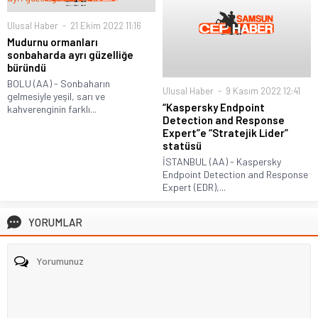
Ulusal Haber
21 Ekim 2022 11:16
Mudurnu ormanları
sonbaharda ayrı güzelliğe
büründü
BOLU (AA) - Sonbaharın
Ulusal Haber
9 Kasım 2022 12:41
gelmesiyle yeşil, sarı ve
“Kaspersky Endpoint
kahverenginin farklı...
Detection and Response
Expert”e “Stratejik Lider”
statüsü
İSTANBUL (AA) - Kaspersky
Endpoint Detection and Response
Expert (EDR),...
YORUMLAR