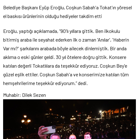
Belediye Başkanı Eyüp Eroğlu, Coşkun Sabah'a Tokat'ın yöresel
el baskısı ürünlerinin olduğu hediyeler takdim etti
Eroğlu, yaptığı açıklamada, “90'lı yıllara gittik. Ben ilkokulu
bitirmiş araba ile seyahat ederken ilk o zaman 'Anılar', 'Haberin
Var mı?' şarkılarını arabada böyle ailecek dinlemiştik. Bir anda
aklıma o eski günler geldi. 30 yıl ötelere doğru gittik. Konsere
katılan değerli Tokatlılara da teşekkür ediyoruz. Coşkun Bey'e
güzel eşlik ettiler. Coşkun Sabah'a ve konserimize katılan tüm
hemşehrilerime teşekkür ediyorum.” dedi.
Muhabir: Dilek Sezen