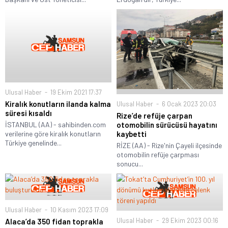
Ulusal Haber
19 Ekim 2021 17:37
Kiralık konutların ilanda kalma
Ulusal Haber
6 Ocak 2023 20:03
süresi kısaldı
Rize’de refüje çarpan
otomobilin sürücüsü hayatını
İSTANBUL (AA) - sahibinden.com
kaybetti
verilerine göre kiralık konutların
Türkiye genelinde...
RİZE (AA) - Rize'nin Çayeli ilçesinde
otomobilin refüje çarpması
sonucu...
Ulusal Haber
10 Kasım 2023 17:09
Ulusal Haber
29 Ekim 2023 00:16
Alaca’da 350 fidan toprakla