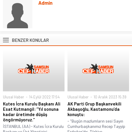
Admin
BENZER KONULAR
Ulusal Haber
14 Eylül 2022 17:54
Ulusal Haber
10 Aralık 2023 15:39
Kutes İcra Kurulu Başkanı Ali
AK Parti Grup Başkanvekili
Esat Kutmangil: “Yıl sonuna
Akbaşoğlu, Kastamonu’da
kadar üretimde düşüş
konuştu:
öngörmüyoruz.”
- "Bugün mazlumların sesi Sayın
İSTANBUL (AA) - Kutes İcra Kurulu
Cumhurbaşkanımız Recep Tayyip
Başkanı ve Üst Yöneticisi...
Erdoğan'dır, Türkiye...