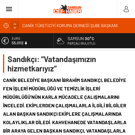
Kardef Başkanı Adem GÜNER Yunanistan bu kararını
gözden geçirmelidir diyerek tepkilerini gösterdi
SAMSUN
30°C
EURO
24 Temmuz Basın Bayramı basın özgürlüğünün günüdür
55,0112
PARÇALI BULUTLU
Sandık Bir Emanettir, Emanete İhanet Olmaz
ALTIN
Sandıkçı: “Vatandaşımızın
6.519,97
Fatih Mahallesi Sakinleri Ilkadım Belediye Başkanı İhsan
KURNAZ ve Muhtarları Seda KEKLİK ‘teşekķür ettiler.
hizmetkarıyız”
BİST
13.798,82
CANİK TÜKETİCİYİ KORUMA DERNEĞİ ŞUBE BAŞKANI
CANİK BELEDİYE BAŞKANI İBRAHİM SANDIKÇI, BELEDİYE
İBRAHİM ÖRS ÜN. AÇIKLAMASI MİLYONLARCA İNTERNET
DOLAR
KULLANICISINI İLGİLENDİREN KARAR VERİLDİ
FEN İŞLERİ MÜDÜRLÜĞÜ VE TEMİZLİK İŞLERİ
47,7025
MÜDÜRLÜĞÜ’NÜN KARLA MÜCADELE ÇALIŞMALARINI
İNCELEDİ. EKİPLERDEN ÇALIŞMALARLA İLGİLİ BİLGİLER
ALAN BAŞKAN SANDIKÇI EKİPLERE ÇALIŞMALARINDA
KOLAYLIKLAR DİLEDİ. KAHVEHANEDE VATANDAŞLARLA
BİR ARAYA GELEN BAŞKAN SANDIKÇI, VATANDAŞLARLA