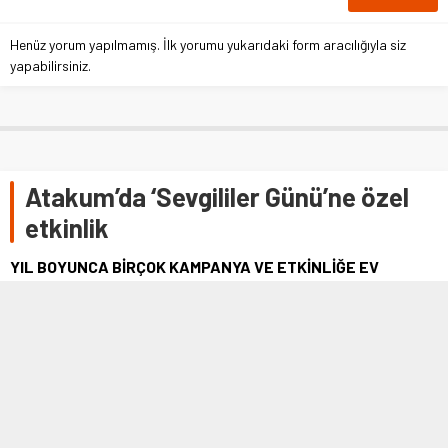
Henüz yorum yapılmamış. İlk yorumu yukarıdaki form aracılığıyla siz
yapabilirsiniz.
Atakum’da ‘Sevgililer Günü’ne özel
etkinlik
YIL BOYUNCA BİRÇOK KAMPANYA VE ETKİNLİĞE EV
SAHİPLİĞİ YAPAN YEŞİLYURT ALIŞVERİŞ VE YAŞAM
MERKEZİ (AVM), MİSAFİRLERİNİ ‘SEVGİLİLER GÜNÜ’NE
ÖZEL DÜZENLEYECEĞİ HEYECAN DOLU YEPYENİ BİR
ETKİNLİĞE DAVET EDİYOR.