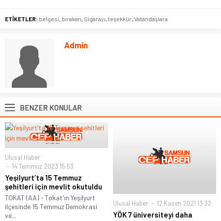
ETİKETLER:
belgesi
,
bırakan
,
Sigarayı
,
teşekkür
,
Vatandaşlara
Admin
BENZER KONULAR
Ulusal Haber
14 Temmuz 2023 15:53
Yeşilyurt’ta 15 Temmuz
şehitleri için mevlit okutuldu
TOKAT (AA) - Tokat'ın Yeşilyurt
Ulusal Haber
12 Kasım 2021 13:32
ilçesinde 15 Temmuz Demokrasi
YÖK 7 üniversiteyi daha
ve...