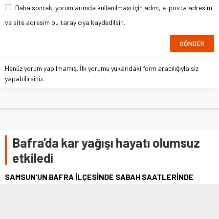
Daha sonraki yorumlarımda kullanılması için adım, e-posta adresim
ve site adresim bu tarayıcıya kaydedilsin.
Henüz yorum yapılmamış. İlk yorumu yukarıdaki form aracılığıyla siz
yapabilirsiniz.
Bafra’da kar yağışı hayatı olumsuz
etkiledi
SAMSUN’UN BAFRA İLÇESİNDE SABAH SAATLERİNDE
ETKİSİNİ GÖSTEREN KAR YAĞIŞI, İLÇEYİ KISA SÜREDE
BEYAZA BÜRÜDÜ. YAĞAN KAR YAĞIŞI KENTTE HAYATI
OLUMSUZ ETKİLEDİ. KISMINI BOŞ BIRAKMAYINIZ.