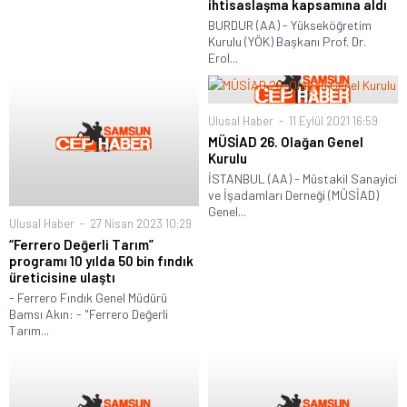
ihtisaslaşma kapsamına aldı
BURDUR (AA) - Yükseköğretim
Kurulu (YÖK) Başkanı Prof. Dr.
Erol...
Ulusal Haber
11 Eylül 2021 16:59
MÜSİAD 26. Olağan Genel
Kurulu
İSTANBUL (AA) - Müstakil Sanayici
ve İşadamları Derneği (MÜSİAD)
Genel...
Ulusal Haber
27 Nisan 2023 10:29
“Ferrero Değerli Tarım”
programı 10 yılda 50 bin fındık
üreticisine ulaştı
- Ferrero Fındık Genel Müdürü
Bamsı Akın: - "Ferrero Değerli
Tarım...