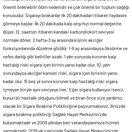
önemli önlenebilir ölüm nedenidir ve çok önemli bir toplum sağlığı
konusudur. Sigarayı bırakanlar ilk 20 dakikadan itibaren faydasını
görmeye başlar. İlk 20 dakikada kalp atışı hızı normal değerine
düşer, 12. saatten itibaren kandaki karbondioksit seviyesi
normale döner. 2 hafta-3 ay arasında kişinin akciğer
fonksiyonlarında düzelme görülür. 1-9 ay arasındaysa öksürme ve
nefes darlığı gibi belirtiler azalır. 1 yılın sonunda koroner kalp
hastalığı riski sigara içen birinin yarısı kadar olur. 10. yılın
sonundaysa akciğer kanseri riski, sigara içen birisinin yarısı
kadar olur. 15 beş yıl sonra koroner kalp hastalığı riski sigara
içmeyen biriyle aynı seviyeye iner.’ Eğer sigara kullanıyor iseniz,
bunun bir hastalık olduğunu bilmeli ve biran önce size yardımcı
olacak bir Sigara Bırakma Polikliniğine başvurmalısınız. İlimizde
sigara bırakma polikliniği Sağlıklı Hayat Merkezimizde
bulunmaktadır ve 2009 yılından beri vatandaşlarımıza hizmet
vermektedir. 2019 yılı içerisinde Sağlıklı Hayat Merkezimizde