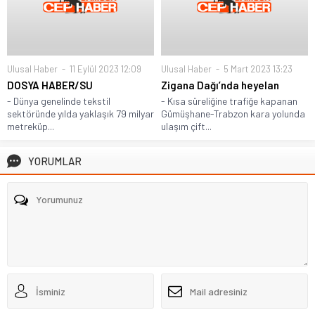
Ulusal Haber
11 Eylül 2023 12:09
Ulusal Haber
5 Mart 2023 13:23
DOSYA HABER/SU
Zigana Dağı’nda heyelan
- Dünya genelinde tekstil
- Kısa süreliğine trafiğe kapanan
sektöründe yılda yaklaşık 79 milyar
Gümüşhane-Trabzon kara yolunda
metreküp...
ulaşım çift...
YORUMLAR