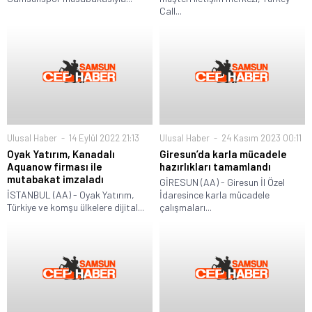
Call...
Ulusal Haber
14 Eylül 2022 21:13
Ulusal Haber
24 Kasım 2023 00:11
Oyak Yatırım, Kanadalı
Giresun’da karla mücadele
Aquanow firması ile
hazırlıkları tamamlandı
mutabakat imzaladı
GİRESUN (AA) - Giresun İl Özel
İSTANBUL (AA) - Oyak Yatırım,
İdaresince karla mücadele
Türkiye ve komşu ülkelere dijital...
çalışmaları...