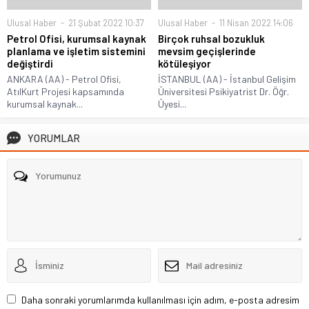
Ulusal Haber
21 Şubat 2022 10:37
Ulusal Haber
11 Nisan 2022 14:06
Petrol Ofisi, kurumsal kaynak
Birçok ruhsal bozukluk
planlama ve işletim sistemini
mevsim geçişlerinde
değiştirdi
kötüleşiyor
ANKARA (AA) - Petrol Ofisi,
İSTANBUL (AA) - İstanbul Gelişim
AtılKurt Projesi kapsamında
Üniversitesi Psikiyatrist Dr. Öğr.
kurumsal kaynak...
Üyesi...
YORUMLAR
Daha sonraki yorumlarımda kullanılması için adım, e-posta adresim