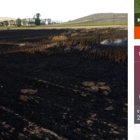
yeni
Şubat’ta spor ve heyecan var
K
C