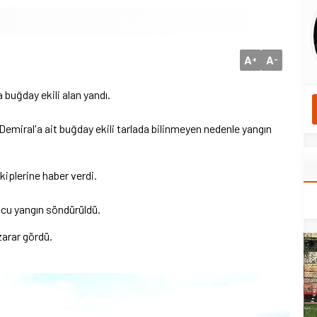
A
A
+
-
 buğday ekili alan yandı.
Demiral'a ait buğday ekili tarlada bilinmeyen nedenle yangın
kiplerine haber verdi.
nucu yangın söndürüldü.
zarar gördü.