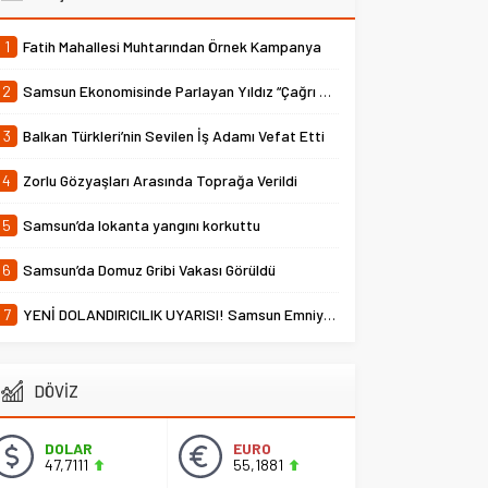
1
Fatih Mahallesi Muhtarından Örnek Kampanya
2
Samsun Ekonomisinde Parlayan Yıldız “Çağrı Temper”
3
Balkan Türkleri’nin Sevilen İş Adamı Vefat Etti
4
Zorlu Gözyaşları Arasında Toprağa Verildi
5
Samsun’da lokanta yangını korkuttu
6
Samsun’da Domuz Gribi Vakası Görüldü
7
YENİ DOLANDIRICILIK UYARISI! Samsun Emniyet Müdürlüğü Uyardı
DÖVİZ
DOLAR
EURO
47,7111
55,1881