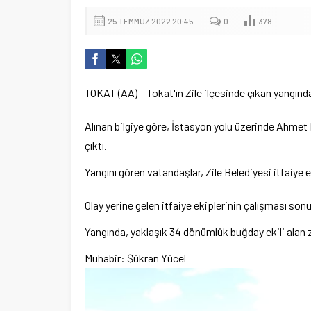
25 TEMMUZ 2022 20:45
0
378
TOKAT (AA) – Tokat'ın Zile ilçesinde çıkan yangında
Alınan bilgiye göre, İstasyon yolu üzerinde Ahmet 
çıktı.
Yangını gören vatandaşlar, Zile Belediyesi itfaiye e
Olay yerine gelen itfaiye ekiplerinin çalışması so
Yangında, yaklaşık 34 dönümlük buğday ekili alan 
Muhabir: Şükran Yücel