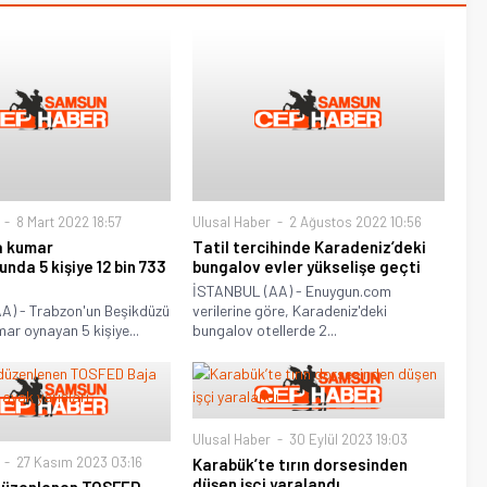
8 Mart 2022 18:57
Ulusal Haber
2 Ağustos 2022 10:56
a kumar
Tatil tercihinde Karadeniz’deki
nda 5 kişiye 12 bin 733
bungalov evler yükselişe geçti
İSTANBUL (AA) - Enuygun.com
) - Trabzon'un Beşikdüzü
verilerine göre, Karadeniz'deki
mar oynayan 5 kişiye...
bungalov otellerde 2...
Ulusal Haber
30 Eylül 2023 19:03
27 Kasım 2023 03:16
Karabük’te tırın dorsesinden
düşen işçi yaralandı
düzenlenen TOSFED