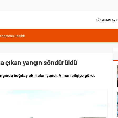
ANASAYF
ıyor, Kuzey Çevre Yolu Ekimde
arptığı emekli astsubay öldü
ilen sıcaklık 40 derece
anı 371 sporcuyla sürüyor
da çıkan yangın söndürüldü
programa katıldı
gında buğday ekili alan yandı. Alınan bilgiye göre,