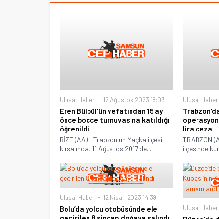
Ulusal Haber
12 Ağustos 2023 18:03
Ulusal Haber
Eren Bülbül’ün vefatından 15 ay
Trabzon’d
önce bocce turnuvasına katıldığı
operasyonu
öğrenildi
lira ceza
RİZE (AA) - Trabzon'un Maçka ilçesi
TRABZON (AA
kırsalında, 11 Ağustos 2017'de...
ilçesinde ku
Ulusal Haber
12 Nisan 2023 14:39
Ulusal Haber
Bolu’da yolcu otobüsünde ele
geçirilen 8 sincap doğaya salındı
Düzce’de 