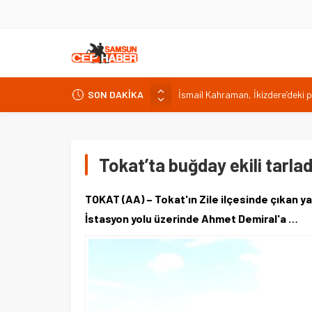
SON DAKİKA
Malatya Havalimanı Eylülde Açıl
Akülü aracındayken otomobilin ç
Antalya’da nem yüzde 80, hissed
Isparta’da bisiklet kupası heyec
Tokat’ta buğday ekili tarla
İsmail Kahraman, İkizdere’deki 
TOKAT (AA) – Tokat'ın Zile ilçesinde çıkan yan
İstasyon yolu üzerinde Ahmet Demiral'a …