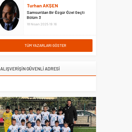
hastanede ziyaret etti. Erzurum
Turhan AKŞEN
Adliyesi’nde çıkan yangına
Samsun’dan Bir Özgür Özel Geçti
müdahale eden Çarşı ve
Bölüm 3
Mahalle...
18 Nisan 2025 19:16
TÜM YAZARLARI GÖSTER
ALIŞVERİŞİN GÜVENLİ ADRESİ