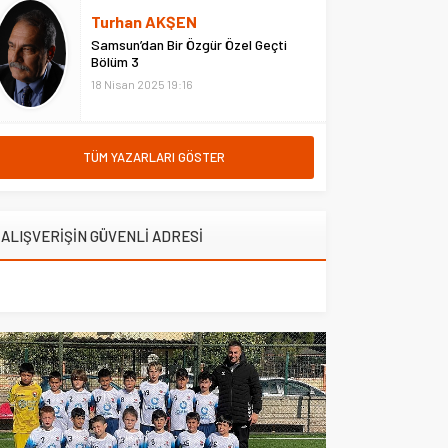
Ağustos 2026 itibarıyla gram,
Turhan AKŞEN
çeyrek ve Cumhuriyet altını
Samsun’dan Bir Özgür Özel Geçti
fiyatları da güncellendi.
Bölüm 3
Uluslararası piyasalarda...
18 Nisan 2025 19:16
TÜM YAZARLARI GÖSTER
ALIŞVERİŞİN GÜVENLİ ADRESİ