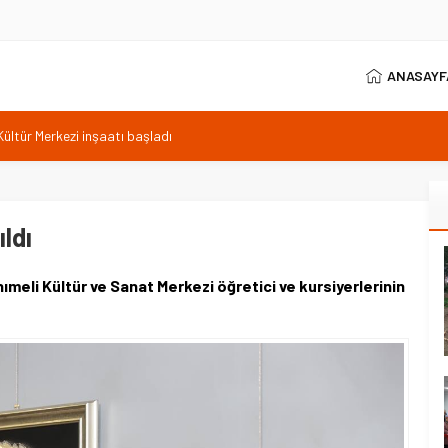
ANASAYF
’dan 25. yıl vurgusu
0, Karakuyu’da yüzde 99,8
enzine 1,56 TL artış
ıldı
ültür Merkezi inşaatı başladı
meli Kültür ve Sanat Merkezi öğretici ve kursiyerlerinin