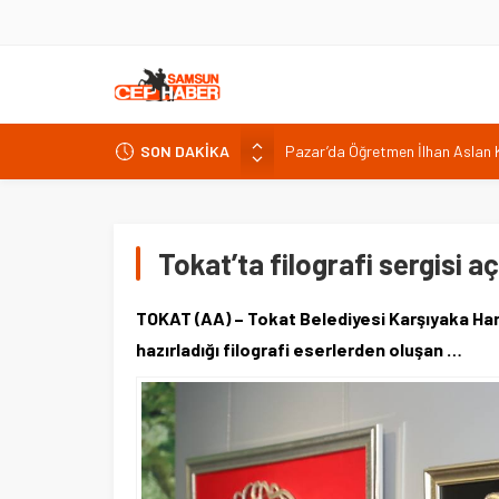
SON DAKİKA
AK Parti Adana İl Başkanı Özkan
Yenice Barajı’nda doluluk yüzde 
9 Ağustos akaryakıt fiyatları: B
2026
Tokat’ta filografi sergisi aç
Pazar’da Öğretmen İlhan Aslan K
TOKAT (AA) – Tokat Belediyesi Karşıyaka Hanı
hazırladığı filografi eserlerden oluşan …