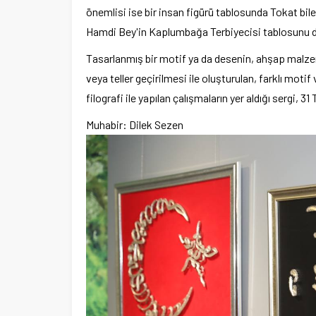
önemlisi ise bir insan figürü tablosunda Tokat bil
por Kulübüne yeni
Hamdi Bey'in Kaplumbağa Terbiyecisi tablosunu da 
di
Şubat’ta spor ve heyecan var
Tasarlanmış bir motif ya da desenin, ahşap malzeme
veya teller geçirilmesi ile oluşturulan, farklı motif
filografi ile yapılan çalışmaların yer aldığı sergi
Muhabir: Dilek Sezen