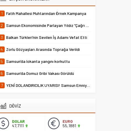
1
Fatih Mahallesi Muhtarından Örnek Kampanya
2
Samsun Ekonomisinde Parlayan Yıldız “Çağrı Temper”
3
Balkan Türkleri’nin Sevilen İş Adamı Vefat Etti
4
Zorlu Gözyaşları Arasında Toprağa Verildi
5
Samsun’da lokanta yangını korkuttu
6
Samsun’da Domuz Gribi Vakası Görüldü
7
YENİ DOLANDIRICILIK UYARISI! Samsun Emniyet Müdürlüğü Uyardı
DÖVİZ
DOLAR
EURO
47,7111
55,1881