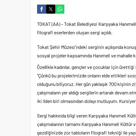
TOKAT (AA) – Tokat Belediyesi Karşıyaka Hanımeli K
filografi eserlerden oluşan sergi açıldı.
Tokat Şehir Müzesi'ndeki serginin açılışında konu
sosyal projeler kapsamında Hanımeli ve mahalle kona
Özellikle kadınlar, gençler ve çocuklar için ürettiğ
“Çünkü bu projelerimizde onların elde ettikleri so
olduğunu biliyoruz. Her gün yaklaşık 700 kişinin z
çalışmaların yer aldığı sergilerin artarak devam etm
iki ilden biri olmasından dolayı mutluyum. Kursiye
Sergi hakkında bilgi veren Karşıyaka Hanımeli Kül
çalışmalarının tamamı Karşıyaka Hanımeli Kültür ve
gezdiğinizde zor tabloların filografi tekniği ile yap