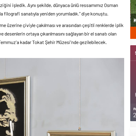
eziğini işledik. Aynı şekilde, dünyaca ünlü ressamımız Osman
filografi sanatıyla yeniden yorumladık.” diye konuştu.
Kemer Belediyespor U11 ilk maçını kazandı
 üzerine çiviyle çakılması ve arasından çeşitli renklerde iplik
 ve desenlerin ortaya çıkarılmasını sağlayan bir el sanatı olan
, 31 Temmuz'a kadar Tokat Şehir Müzesi'nde gezilebilecek.
P