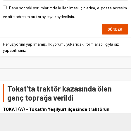
Daha sonraki yorumlarımda kullanılması için adım, e-posta adresim
ve site adresim bu tarayıcıya kaydedilsin.
Henüz yorum yapılmamış. İlk yorumu yukarıdaki form aracılığıyla siz
yapabilirsiniz.
Tokat’ta traktör kazasında ölen
genç toprağa verildi
TOKAT (A) – Tokat'ın Yeşilyurt ilçesinde traktörün
devrilmesi sonucu hayatını kaybeden genç toprağa verildi.
İlçeye bağlı Büğet köyünde …