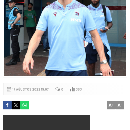
17 AĞUSTOS 2022 19:07
0
383
A
A
+
-