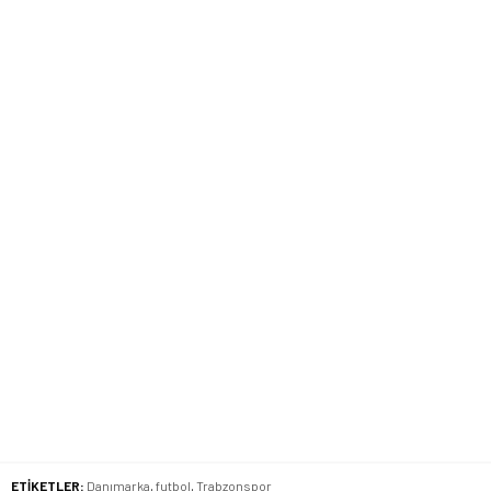
ETİKETLER:
Danımarka
,
futbol
,
Trabzonspor