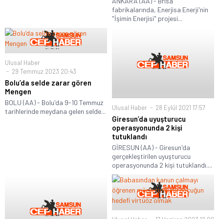
ANKARA (AA) - Brisa
fabrikalarında, Enerjisa Enerji'nin
"İşimin Enerjisi" projesi...
Ulusal Haber
29 Temmuz 2023 20:43
Bolu’da selde zarar gören
Mengen
BOLU (AA) - Bolu'da 9-10 Temmuz
Ulusal Haber
28 Eylül 2021 17:57
tarihlerinde meydana gelen selde...
Giresun’da uyuşturucu
operasyonunda 2 kişi
tutuklandı
GİRESUN (AA) - Giresun'da
gerçekleştirilen uyuşturucu
operasyonunda 2 kişi tutuklandı....