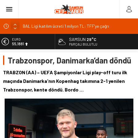
BAL Ligi katılım ücreti 1 milyon TL: TFF’ye çağrı
TFF 2026
SAMSUN
29°C
EURO
55,1881
Gazze’de can kaybı 73 bin 386’ya yükseldi
PARÇALI BULUTLU
Kıyı alanlarında bakım ve güvenlik için yeni düzenleme
ALTIN
Trabzonspor, Danimarka’dan döndü
6.660,55
Pazar’da Öğretmen İlhan Aslan Kültür Merkezi inşaatı
başladı
BİST
TRABZON (AA) – UEFA Şampiyonlar Ligi play-off turu ilk
13.779,39
maçında Danimarka'nın Kopenhag takımına 2-1 yenilen
DOLAR
Trabzonspor, kente döndü. Bordo …
47,7111