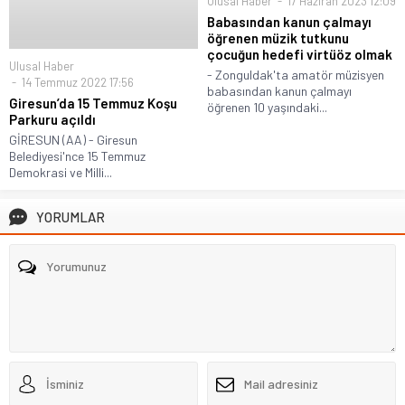
Ulusal Haber
17 Haziran 2023 12:09
Babasından kanun çalmayı
öğrenen müzik tutkunu
çocuğun hedefi virtüöz olmak
Ulusal Haber
- Zonguldak'ta amatör müzisyen
14 Temmuz 2022 17:56
babasından kanun çalmayı
Giresun’da 15 Temmuz Koşu
öğrenen 10 yaşındaki...
Parkuru açıldı
GİRESUN (AA) - Giresun
Belediyesi'nce 15 Temmuz
Demokrasi ve Milli...
YORUMLAR