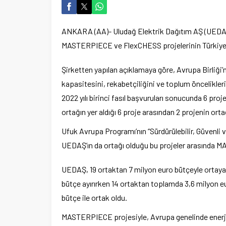
ANKARA (AA)- Uludağ Elektrik Dağıtım AŞ (UEDAŞ),
MASTERPIECE ve FlexCHESS projelerinin Türkiye’de
Şirketten yapılan açıklamaya göre, Avrupa Birliği’n
kapasitesini, rekabetçiliğini ve toplum öncelikle
2022 yılı birinci fasıl başvuruları sonucunda 6 proj
ortağın yer aldığı 6 proje arasından 2 projenin orta
Ufuk Avrupa Programı’nın “Sürdürülebilir, Güvenli v
UEDAŞ’ın da ortağı olduğu bu projeler arasında M
UEDAŞ, 19 ortaktan 7 milyon euro bütçeyle ortaya
bütçe ayırırken 14 ortaktan toplamda 3,6 milyon
bütçe ile ortak oldu.
MASTERPIECE projesiyle, Avrupa genelinde enerji t