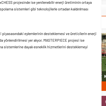
FlexCHESS projesinde ise yenilenebilir enerji üretiminin ortaya
i depolama sistemleri gibi teknolojilerle ortadan kaldırılması
 piyasasındaki eylemlerinin desteklemesi ve üreticilerin enerji
unda yönlendirilmesi yer alıyor. MASTERPIECE projesi ise
olama sistemlerine dayalı esneklik hizmetlerini desteklemeyi
yeni
Şubat’ta spor ve heyecan var
K