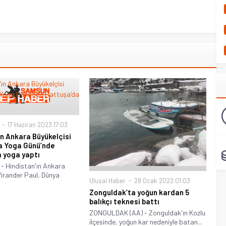
17 Haziran 2023 17:03
ın Ankara Büyükelçisi
a Yoga Günü’nde
 yoga yaptı
- Hindistan'ın Ankara
Virander Paul, Dünya
Ulusal Haber
28 Ocak 2022 01:03
Zonguldak’ta yoğun kardan 5
balıkçı teknesi battı
ZONGULDAK (AA) - Zonguldak'ın Kozlu
ilçesinde, yoğun kar nedeniyle batan...