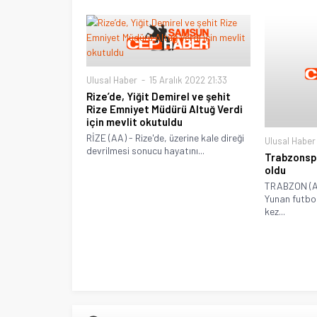
Ulusal Haber
15 Aralık 2022 21:33
Rize’de, Yiğit Demirel ve şehit
Rize Emniyet Müdürü Altuğ Verdi
için mevlit okutuldu
RİZE (AA) - Rize'de, üzerine kale direği
Ulusal Haber
devrilmesi sonucu hayatını...
Trabzonspo
oldu
TRABZON (AA
Yunan futbol
kez...