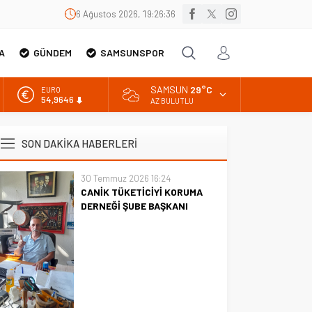
6 Ağustos 2026, 19:26:36
A
GÜNDEM
SAMSUNSPOR
SAMSUN
29°C
EURO
54,9646
AZ BULUTLU
ALTIN
6.488,95
SON DAKİKA HABERLERİ
BİST
13.798,82
30 Temmuz 2026 16:24
CANİK TÜKETİCİYİ KORUMA
DOLAR
47,5939
DERNEĞİ ŞUBE BAŞKANI
İBRAHİM ÖRS ÜN. AÇIKLAMASI
MİLYONLARCA İNTERNET
KULLANICISINI İLGİLENDİREN
KARAR VERİLDİ
CANİK TÜKETİCİYİ KORUMA
DERNEĞİ ŞUBE BAŞKANI
İBRAHİM ÖRS ÜN. AÇIKLAMASI