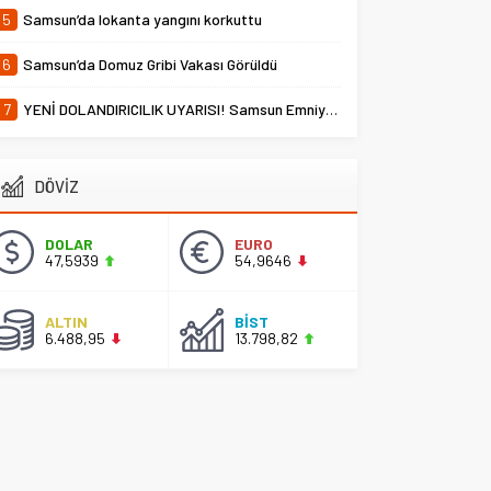
5
Samsun’da lokanta yangını korkuttu
6
Samsun’da Domuz Gribi Vakası Görüldü
7
YENİ DOLANDIRICILIK UYARISI! Samsun Emniyet Müdürlüğü Uyardı
DÖVİZ
DOLAR
EURO
47,5939
54,9646
ALTIN
BİST
6.488,95
13.798,82