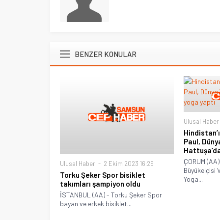
BENZER KONULAR
Ulusal Haber
Hindistan’
Paul, Düny
Hattuşa’da
ÇORUM (AA) 
Ulusal Haber
2 Ekim 2023 16:29
Büyükelçisi 
Torku Şeker Spor bisiklet
Yoga...
takımları şampiyon oldu
İSTANBUL (AA) - Torku Şeker Spor
bayan ve erkek bisiklet...