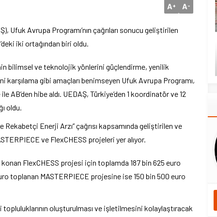
A
A
+
-
 Ufuk Avrupa Programı’nın çağrıları sonucu geliştirilen
ki iki ortağından biri oldu.
in bilimsel ve teknolojik yönlerini güçlendirme, yenilik
rini karşılama gibi amaçları benimseyen Ufuk Avrupa Programı,
e ile AB’den hibe aldı. UEDAŞ, Türkiye’den 1 koordinatör ve 12
ğı oldu.
e Rekabetçi Enerji Arzı” çağrısı kapsamında geliştirilen ve
ASTERPIECE ve FlexCHESS projeleri yer alıyor.
 konan FlexCHESS projesi için toplamda 187 bin 625 euro
 euro toplanan MASTERPIECE projesine ise 150 bin 500 euro
opluluklarının oluşturulması ve işletilmesini kolaylaştıracak