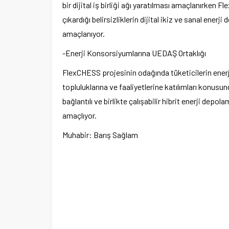
bir dijital iş birliği ağı yaratılması amaçlanırken 
çıkardığı belirsizliklerin dijital ikiz ve sanal enerj
amaçlanıyor.
-Enerji Konsorsiyumlarına UEDAŞ Ortaklığı
FlexCHESS projesinin odağında tüketicilerin enerji
topluluklarına ve faaliyetlerine katılımları konus
bağlantılı ve birlikte çalışabilir hibrit enerji dep
amaçlıyor.
Muhabir: Barış Sağlam
Ege Üniversitesi Spor Kulübüne 
merkez tahsis edildi