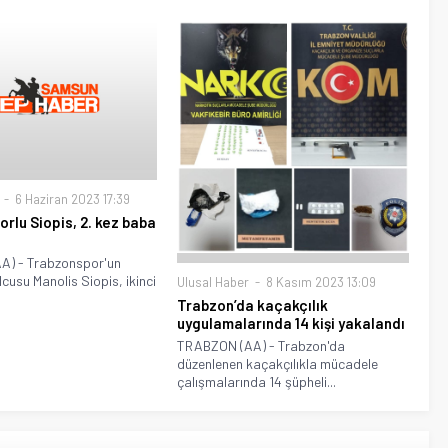
6 Haziran 2023 17:39
rlu Siopis, 2. kez baba
) - Trabzonspor'un
cusu Manolis Siopis, ikinci
Ulusal Haber
8 Kasım 2023 13:09
Trabzon’da kaçakçılık
uygulamalarında 14 kişi yakalandı
TRABZON (AA) - Trabzon'da
düzenlenen kaçakçılıkla mücadele
çalışmalarında 14 şüpheli...