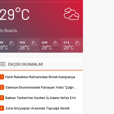
29°C
Az Bulutlu
AR
PER
CUM
CTS
29°C
28°C
29°C
29°C
EN ÇOK OKUNANLAR
1
Fatih Mahallesi Muhtarından Örnek Kampanya
2
Samsun Ekonomisinde Parlayan Yıldız “Çağrı Temper”
3
Balkan Türkleri’nin Sevilen İş Adamı Vefat Etti
4
Zorlu Gözyaşları Arasında Toprağa Verildi