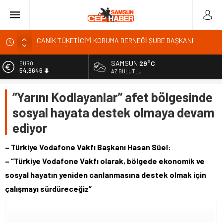
CANİK TÜKETİCİYİ KORUMA DERNEĞİ ŞUBE BAŞKANI
İBRAHİM ÖRS ÜN. AÇIKLAMASI MİLYONLARCA İNTERNET
KULLANICISINI İLGİLENDİREN KARAR VERİLDİ
Kardef Başkanı Adem GÜNER Yunanistan bu kararını
SAMSUN
29°C
EURO
54,9646
gözden geçirmelidir diyerek tepkilerini gösterdi
AZ BULUTLU
24 Temmuz Basın Bayramı basın özgürlüğünün günüdür
ALTIN
“Yarını Kodlayanlar” afet bölgesinde
6.488,95
Sandık Bir Emanettir, Emanete İhanet Olmaz
sosyal hayata destek olmaya devam
BİST
Fatih Mahallesi Sakinleri Ilkadım Belediye Başkanı İhsan
13.798,82
ediyor
KURNAZ ve Muhtarları Seda KEKLİK ‘teşekķür ettiler.
DOLAR
47,5939
– Türkiye Vodafone Vakfı Başkanı Hasan Süel:
– “Türkiye Vodafone Vakfı olarak, bölgede ekonomik ve
sosyal hayatın yeniden canlanmasına destek olmak için
çalışmayı sürdüreceğiz”