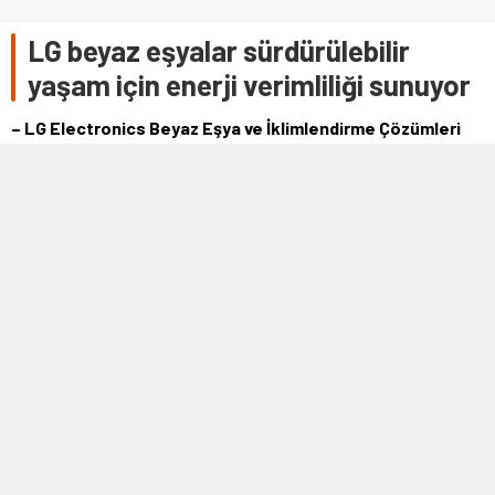
LG beyaz eşyalar sürdürülebilir
yaşam için enerji verimliliği sunuyor
– LG Electronics Beyaz Eşya ve İklimlendirme Çözümleri
Şirketi Başkanı Lyu Jae-cheol:
– “İnsanların hayatlarını daha iyi hale getiren ve gezegen
üzerinde daha az etki oluşturan ürünler için temel
teknolojilerimizden yararlanmaya devam edeceğiz”