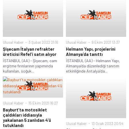
Ulusal Haber
3 Şubat 2022 21:16
Ulusal Haber
9 Ekim 2021 13:37
Şişecam İtalyan refrakter
Helmann Yapı, projelerini
üreticisi Refel’i satın alıyor
Almanya’da tanıttı
İSTANBUL (AA) - Şişecam, cam
İSTANBUL (AA) - Helmann Yapı,
ergitme fırınlarının yapımında
Almanya’da düzenlediği tanıtım
kullanılan, soğuk...
etkinliğinde Antalya’da...
Ulusal Haber
15 Ekim 2021 16:27
Bayburt’ta motosiklet
çaldıkları iddiasıyla
yakalanan 5 zanlıdan 4’ü
Ulusal Haber
13 Ocak 2023 20:54
tutuklandı