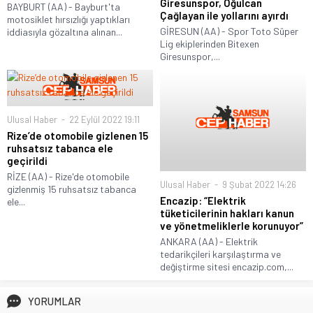
Giresunspor, Oğulcan
BAYBURT (AA) - Bayburt'ta
Çağlayan ile yollarını ayırdı
motosiklet hırsızlığı yaptıkları
GİRESUN (AA) - Spor Toto Süper
iddiasıyla gözaltına alınan...
Lig ekiplerinden Bitexen
Giresunspor,...
Ulusal Haber
22 Eylül 2022 19:11
Rize’de otomobile gizlenen 15
ruhsatsız tabanca ele
geçirildi
RİZE (AA) - Rize'de otomobile
Ulusal Haber
9 Şubat 2022 14:26
gizlenmiş 15 ruhsatsız tabanca
Encazip: “Elektrik
ele...
tüketicilerinin hakları kanun
ve yönetmeliklerle korunuyor”
ANKARA (AA) - Elektrik
tedarikçileri karşılaştırma ve
değiştirme sitesi encazip.com,...
YORUMLAR