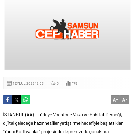
1 EYLÜL 2023 12:03
0
475
A
A
+
-
İSTANBUL (AA) – Türkiye Vodafone Vakfı ve Habitat Derneği,
dijital geleceğe hazır nesiller yetiştirme hedefiyle başlattıkları
“Yarını Kodlayanlar” projesinde depremzede çocuklara