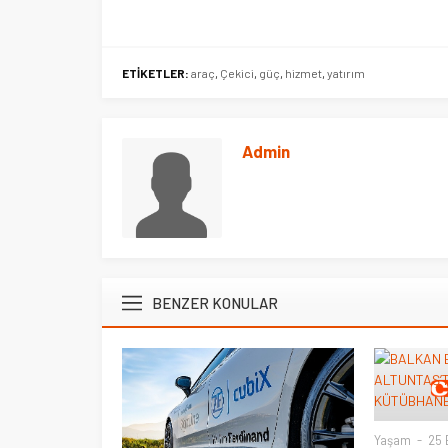
ETİKETLER:
araç
,
Çekici
,
güç
,
hizmet
,
yatırım
Admin
BENZER KONULAR
Yaşam
25 