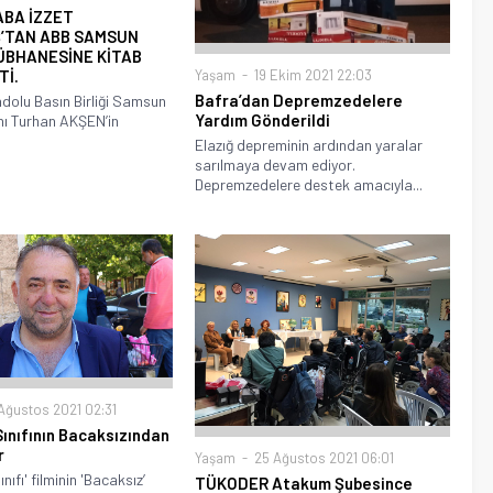
ABA İZZET
’TAN ABB SAMSUN
ÜBHANESİNE KİTAB
Tİ.
Yaşam
19 Ekim 2021 22:03
Bafra’dan Depremzedelere
olu Basın Birliği Samsun
Yardım Gönderildi
ı Turhan AKŞEN’in
Elazığ depreminin ardından yaralar
sarılmaya devam ediyor.
Depremzedelere destek amacıyla...
Ağustos 2021 02:31
nıfının Bacaksızından
r
Yaşam
25 Ağustos 2021 06:01
ıfı' filminin 'Bacaksız’
TÜKODER Atakum Şubesince