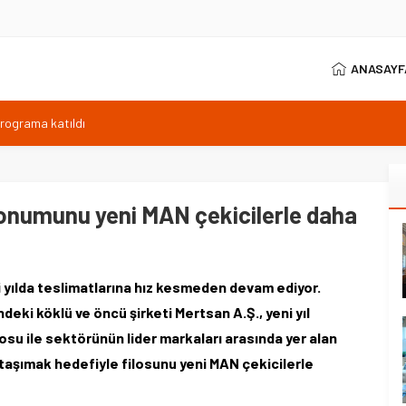
ANASAYF
ıyor, Kuzey Çevre Yolu Ekimde
arptığı emekli astsubay öldü
ilen sıcaklık 40 derece
anı 371 sporcuyla sürüyor
onumunu yeni MAN çekicilerle daha
programa katıldı
i yılda teslimatlarına hız kesmeden devam ediyor.
deki köklü ve öncü şirketi Mertsan A.Ş., yeni yıl
ilosu ile sektörünün lider markaları arasında yer alan
i taşımak hedefiyle filosunu yeni MAN çekicilerle