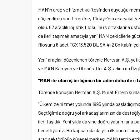
MAN’ın araç ve hizmet kalitesinden duyduğu memnu
Ege Üniversitesi Spor Kulübüne 
güçlendiren son firma ise, Türkiye’nin akaryakıt v
merkez tahsis edildi
oldu. 67 araçlık lojistik filosu ile iş ortaklarına 
da ileri taşımak amacıyla yeni MAN çekicilerle güc
filosunu 6 adet TGX 18.520 BL SA 4×2 Gx kabin çeki
Yeni araçlar, düzenlenen törenle Mertsan A.Ş. yetk
ve MAN Kamyon ve Otobüs Tic. A.Ş. adına da Özgü
“MAN ile olan iş birliğimizi bir adım daha ileri t
Törende konuşan Mertsan A.Ş. Murat Ertem şunlar
“Ülkemize hizmet yolunda 1995 yılında başladığımız
Seçtiğimiz doğru yol arkadaşlarımızın da desteğiy
ileri taşıdık. Yeni yılda da yine doğru yatırımlarl
hedefliyoruz. Bu kapsamda da yılın ilk önemli araç y
araç sektörünün küresel markası MAN’ı tercih ett