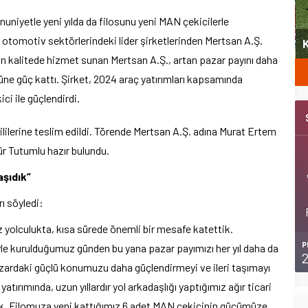
niyetle yeni yılda da filosunu yeni MAN çekicilerle
yeni
e otomotiv sektörlerindeki lider şirketlerinden Mertsan A.Ş.
Şubat’ta spor ve heyecan var
K
üstün kalitede hizmet sunan Mertsan A.Ş., artan pazar payını daha
üne güç kattı. Şirket, 2024 araç yatırımları kapsamında
ci ile güçlendirdi.
ililerine teslim edildi. Törende Mertsan A.Ş. adına Murat Ertem
r Tutumlu hazır bulundu.
aşıdık”
ı söyledi:
 yolculukta, kısa sürede önemli bir mesafe katettik.
P
le kurulduğumuz günden bu yana pazar payımızı her yıl daha da
a pazardaki güçlü konumuzu daha güçlendirmeyi ve ileri taşımayı
atırımında, uzun yıllardır yol arkadaşlığı yaptığımız ağır ticari
ik. Filomuza yeni kattığımız 6 adet MAN çekicinin gücümüze