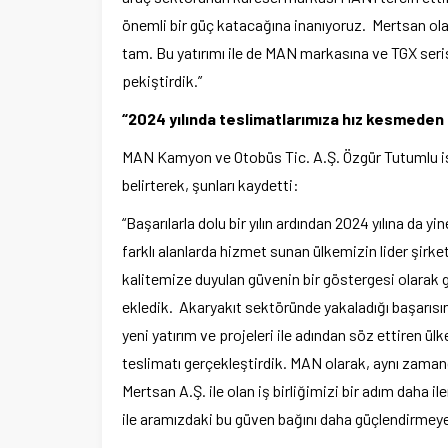
önemli bir güç katacağına inanıyoruz. Mertsan ol
tam. Bu yatırımı ile de MAN markasına ve TGX seri
pekiştirdik.”
“2024 yılında teslimatlarımıza hız kesmeden
MAN Kamyon ve Otobüs Tic. A.Ş. Özgür Tutumlu ise
belirterek, şunları kaydetti:
“Başarılarla dolu bir yılın ardından 2024 yılına da 
farklı alanlarda hizmet sunan ülkemizin lider şirk
kalitemize duyulan güvenin bir göstergesi olarak 
ekledik. Akaryakıt sektöründe yakaladığı başarıs
yeni yatırım ve projeleri ile adından söz ettiren ü
teslimatı gerçekleştirdik. MAN olarak, aynı zamand
Mertsan A.Ş. ile olan iş birliğimizi bir adım daha i
ile aramızdaki bu güven bağını daha güçlendirme