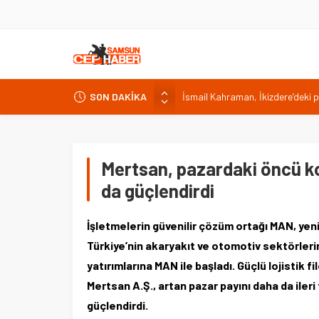
SON DAKİKA
Malatya Havalimanı Eylülde Açıl
Akülü aracındayken otomobilin ç
Antalya’da nem yüzde 80, hissed
Isparta’da bisiklet kupası heyec
Mertsan, pazardaki öncü k
İsmail Kahraman, İkizdere’deki 
da güçlendirdi
İşletmelerin güvenilir çözüm ortağı MAN, yen
Türkiye’nin akaryakıt ve otomotiv sektörlerin
yatırımlarına MAN ile başladı. Güçlü lojistik f
Mertsan A.Ş., artan pazar payını daha da iler
güçlendirdi.