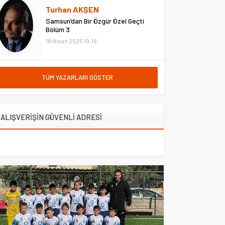
hastanede ziyaret etti. Erzurum
Turhan AKŞEN
Adliyesi’nde çıkan yangına
Samsun’dan Bir Özgür Özel Geçti
müdahale eden Çarşı ve
Bölüm 3
Mahalle...
18 Nisan 2025 19:16
TÜM YAZARLARI GÖSTER
ALIŞVERİŞİN GÜVENLİ ADRESİ