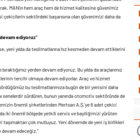
arak, MAN’ın hem araç hem de hizmet kalitesine güvenimiz
si çekicilerin sektördeki başarısına olan güvenimizi daha da
 devam ediyoruz”
, yeni yılda da teslimatlarına hız kesmeden devam ettiklerini
yine bıraktığımız yerden devam ediyoruz. Bu yılda da araçlarımız
etlerinin tercihi olmaya devam ediyorlar. Araç ve hizmet
gördüğümüz bu teslimatlarımıza bugün de bir yenisini daha
ını senelerdir sürdüren, bunun yanında otomotiv sektöründe de
lkemizin önemli şirketlerinden Mertsan A.Ş.’ye 6 adet çekici
a iki önemli bölgede yetkili servis ve bayiliğimizi yürüten
leri taşımaktan çok mutluyuz. Yeni dönemde de yeni iş birlikleri
ye devam edeceğiz.”