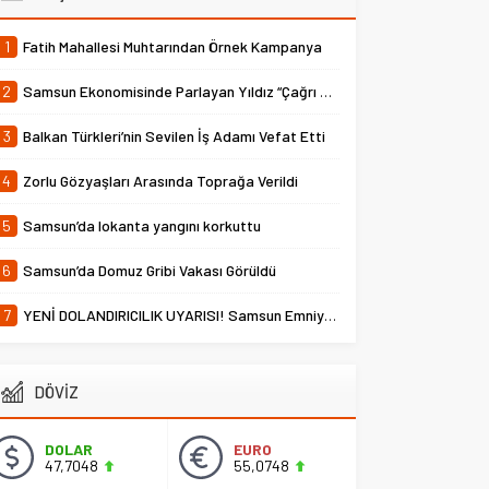
1
Fatih Mahallesi Muhtarından Örnek Kampanya
2
Samsun Ekonomisinde Parlayan Yıldız “Çağrı Temper”
3
Balkan Türkleri’nin Sevilen İş Adamı Vefat Etti
4
Zorlu Gözyaşları Arasında Toprağa Verildi
5
Samsun’da lokanta yangını korkuttu
6
Samsun’da Domuz Gribi Vakası Görüldü
7
YENİ DOLANDIRICILIK UYARISI! Samsun Emniyet Müdürlüğü Uyardı
DÖVİZ
DOLAR
EURO
47,7048
55,0748