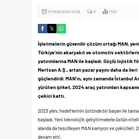
17 OCAK 2024 13:56
0
1.531
İşletmelerin güvenilir çözüm ortağı MAN, yen
Türkiye’nin akaryakıt ve otomotiv sektörlerin
yatırımlarına MAN ile başladı. Güçlü lojistik f
Mertsan A.Ş., artan pazar payını daha da iler
güçlendirdi. MAN’ın, aynı zamanda İstanbul A
yürüten şirket, 2024 araç yatırımları kapsam
çekici kattı.
2023 yılını, hedeflerinin üstünde bir başarı ile ta
başladı. Yeni teknolojik geliştirmelerle üstün nitelik
alanda da tescilleyen MAN kamyon ve çekicileri, 202
devam etti.