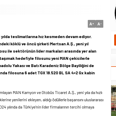
A
A
+
-
i yılda teslimatlarına hız kesmeden devam ediyor.
deki köklü ve öncü şirketi Mertsan A.Ş., yeni yıl
ilosu ile sektörünün lider markaları arasında yer alan
i taşımak hedefiyle filosunu yeni MAN çekicilerle
nadolu Yakası ve Batı Karadeniz Bölge Bayiliğini de
ında filosuna 6 adet TGX 18.520 BL SA 4×2 Gx kabin
mamlayan MAN Kamyon ve Otobüs Ticaret A.Ş., yeni yıla da hızlı
lerine yenilerini ekleyen, aldığı ödüllerle başarısını uluslararası
4 yılında da Türkiye’nin lider firmalarının tercihi olmaya