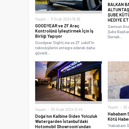
BALKAN B
ALTUNTAŞ
ŞUBE KÜT
Yaşam
11 Ocak 2024 16:36
HEDIYE ET
GOODYEAR ve ZF Araç
Samsun Anad
Kontrolünü İyileştirmek İçin İş
Şube Başkan
Birliği Yapıyor
Dernek...
Goodyear SightLine ve ZF cubiX'in
teknolojilerini entegre ederek daha
güvenli...
Yaşam
25 
Yaşam
30 Ocak 2024 12:44
Hababam Sı
Doğa’nın Kalbine Giden Yolculuk
Kötü Habe
Watergarden İstanbul’daki
'Hababam Sın
Hotomobil Showroom’undan