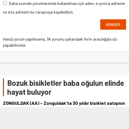
Daha sonraki yorumlarımda kullanılması için adım, e-posta adresim
ve site adresim bu tarayıcıya kaydedilsin.
Henüz yorum yapılmamış. İlk yorumu yukarıdaki form aracılığıyla siz
yapabilirsiniz.
Bozuk bisikletler baba oğulun elinde
hayat buluyor
ZONGULDAK (AA) – Zonguldak'ta 30 yıldır bisiklet satışının
yanında tamir işiyle uğraşan baba oğul, mesleğe ilgi azalsa
da çalışkanlıklarıyla …