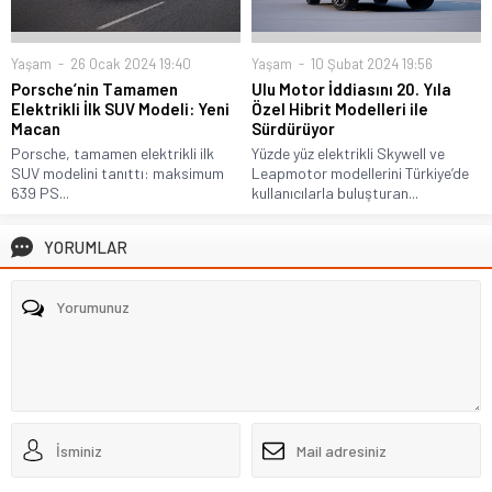
Yaşam
26 Ocak 2024 19:40
Yaşam
10 Şubat 2024 19:56
Porsche’nin Tamamen
Ulu Motor İddiasını 20. Yıla
Elektrikli İlk SUV Modeli: Yeni
Özel Hibrit Modelleri ile
Macan
Sürdürüyor
Porsche, tamamen elektrikli ilk
Yüzde yüz elektrikli Skywell ve
SUV modelini tanıttı: maksimum
Leapmotor modellerini Türkiye’de
639 PS...
kullanıcılarla buluşturan...
YORUMLAR