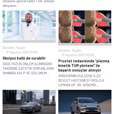
cihazının güncel halini T10F ismiyle
dünyanın...
Gündem
,
Yaşam
Gündem
,
Yaşam
17 Ağustos 2021 01:00
17 Ağustos 2021 02:00
Skolyoz kalbi de vurabilir
Prostat tedavisinde “plazma
SKOLYOZUN ÖNLEM ALINMADIĞI
kinetik TUR yöntemi” ile
TAKDİRDE ESTETİK SORUNLARIN
başarılı sonuçlar alınıyor
YANINDA KALP VE SOLUNUM...
AMASYA’NIN SULUOVA İLÇE
DEVLET HASTANESİ ÜROLOJİ
UZMANI OP. DR. AYDEMİR...