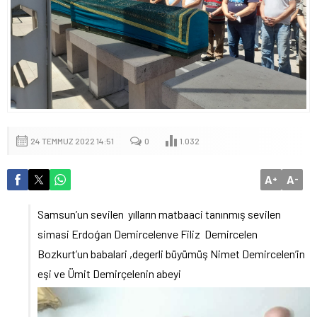
24 TEMMUZ 2022 14:51
0
1.032
A
A
+
-
Samsun’un sevilen yılların matbaaci tanınmış sevilen
simasi Erdoģan Demircelenve Filiz Demircelen
Bozkurt’un babalari ,degerli büyümüş Nimet Demircelen’in
eşi ve Ümit Demirçelenin abeyi