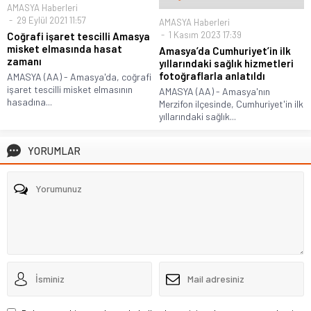
AMASYA Haberleri
29 Eylül 2021 11:57
AMASYA Haberleri
1 Kasım 2023 17:39
Coğrafi işaret tescilli Amasya
misket elmasında hasat
Amasya’da Cumhuriyet’in ilk
zamanı
yıllarındaki sağlık hizmetleri
fotoğraflarla anlatıldı
AMASYA (AA) - Amasya'da, coğrafi
işaret tescilli misket elmasının
AMASYA (AA) - Amasya'nın
hasadına...
Merzifon ilçesinde, Cumhuriyet'in ilk
yıllarındaki sağlık...
YORUMLAR