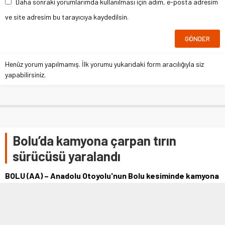
Daha sonraki yorumlarımda kullanılması için adım, e-posta adresim
ve site adresim bu tarayıcıya kaydedilsin.
Henüz yorum yapılmamış. İlk yorumu yukarıdaki form aracılığıyla siz
yapabilirsiniz.
Bolu’da kamyona çarpan tırın
sürücüsü yaralandı
BOLU (AA) – Anadolu Otoyolu'nun Bolu kesiminde kamyona
arkadan çarpan tırın sürücüsü yaralandı. Otoyolda İstanbul
istikametine seyreden Halit …