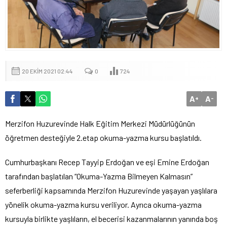
20 EKIM 2021 02:44
0
724
A
A
+
-
Merzifon Huzurevinde Halk Eğitim Merkezi Müdürlüğünün
öğretmen desteğiyle 2.etap okuma-yazma kursu başlatıldı.
Cumhurbaşkanı Recep Tayyip Erdoğan ve eşi Emine Erdoğan
tarafından başlatılan “Okuma-Yazma Bilmeyen Kalmasın”
seferberliği kapsamında Merzifon Huzurevinde yaşayan yaşlılara
yönelik okuma-yazma kursu veriliyor. Ayrıca okuma-yazma
kursuyla birlikte yaşlıların, el becerisi kazanmalarının yanında boş