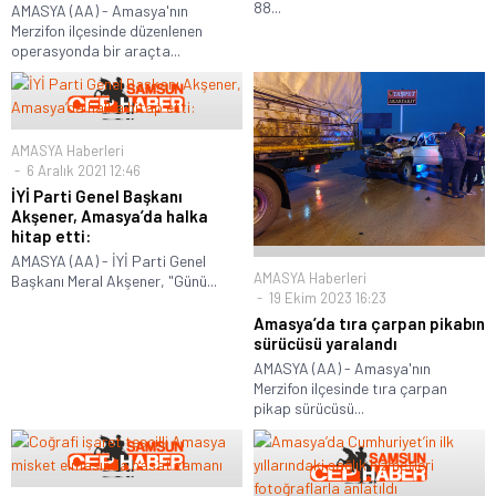
88...
AMASYA (AA) - Amasya'nın
Merzifon ilçesinde düzenlenen
operasyonda bir araçta...
AMASYA Haberleri
6 Aralık 2021 12:46
İYİ Parti Genel Başkanı
Akşener, Amasya’da halka
hitap etti:
AMASYA (AA) - İYİ Parti Genel
AMASYA Haberleri
Başkanı Meral Akşener, "Günü...
19 Ekim 2023 16:23
Amasya’da tıra çarpan pikabın
sürücüsü yaralandı
AMASYA (AA) - Amasya'nın
Merzifon ilçesinde tıra çarpan
pikap sürücüsü...