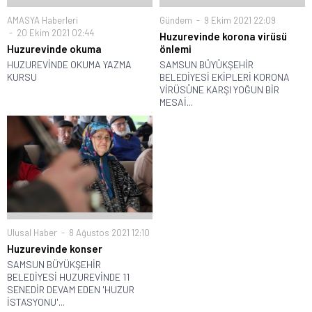
Gündem
9 Ekim 2021 22:09
AMASYA Haberleri
20 Ekim 2021 02:44
Huzurevinde korona virüsü
önlemi
Huzurevinde okuma
SAMSUN BÜYÜKŞEHİR
HUZUREVİNDE OKUMA YAZMA
BELEDİYESİ EKİPLERİ KORONA
KURSU
VİRÜSÜNE KARŞI YOĞUN BİR
MESAİ...
Ulusal Haber
8 Ağustos 2021 12:10
Huzurevinde konser
SAMSUN BÜYÜKŞEHİR
BELEDİYESİ HUZUREVİNDE 11
SENEDİR DEVAM EDEN 'HUZUR
İSTASYONU'...