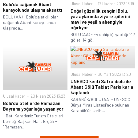
Ulusal Haber
12 Haziran 2023 16:19
Bolu’da sağanak Abant
karayolunda ulaşımı aksattı
Doğal güzellik zengini Bolu,
yaz aylarında ziyaretçilerini
BOLU (AA) - Bolu'da etkili olan
mavi ve yeşilin ahengiyle
sağanak Abant karayolunda
ağırlıyor
ulaşımda...
BOLU (AA) - Ev sahipliği yaptığı 147
gölet, 14 göl,...
Ulusal Haber
30 Mart 2023 13:20
UNESCO kenti Safranbolu ile
Abant Gölü Tabiat Parkı karla
kaplandı
Ulusal Haber
20 Nisan 2023 13:23
KARABÜK/BOLU (AA) - UNESCO
Bolu’da otellerde Ramazan
Dünya Miras Listesi'nde bulunan
Bayramı yoğunluğu yaşanıyor
Karabük'ün tarihi...
- Batı Karadeniz Turizm Otelcileri
Derneği Başkanı Halit Ergül: -
"Ramazan...