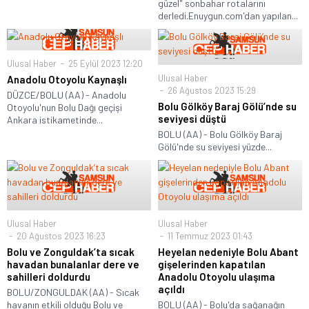
güzel" sonbahar rotalarını
derledi.Enuygun.com'dan yapılan...
Ulusal Haber
25 Eylül 2023 12:20
Ulusal Haber
Anadolu Otoyolu Kaynaşlı
26 Ağustos 2023 15:29
DÜZCE/BOLU (AA) - Anadolu
Bolu Gölköy Baraj Gölü’nde su
Otoyolu'nun Bolu Dağı geçişi
seviyesi düştü
Ankara istikametinde...
BOLU (AA) - Bolu Gölköy Baraj
Gölü'nde su seviyesi yüzde...
Ulusal Haber
Ulusal Haber
20 Ağustos 2023 16:23
11 Temmuz 2023 01:43
Bolu ve Zonguldak’ta sıcak
Heyelan nedeniyle Bolu Abant
havadan bunalanlar dere ve
gişelerinden kapatılan
sahilleri doldurdu
Anadolu Otoyolu ulaşıma
açıldı
BOLU/ZONGULDAK (AA) - Sıcak
havanın etkili olduğu Bolu ve
BOLU (AA) - Bolu'da sağanağın