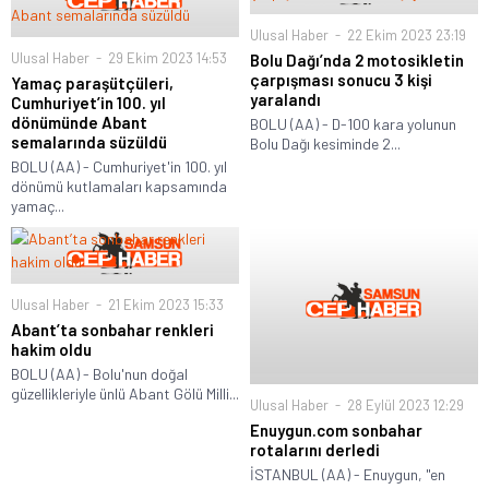
Ulusal Haber
22 Ekim 2023 23:19
Ulusal Haber
29 Ekim 2023 14:53
Bolu Dağı’nda 2 motosikletin
çarpışması sonucu 3 kişi
Yamaç paraşütçüleri,
yaralandı
Cumhuriyet’in 100. yıl
dönümünde Abant
BOLU (AA) - D-100 kara yolunun
semalarında süzüldü
Bolu Dağı kesiminde 2...
BOLU (AA) - Cumhuriyet'in 100. yıl
dönümü kutlamaları kapsamında
yamaç...
Ulusal Haber
21 Ekim 2023 15:33
Abant’ta sonbahar renkleri
hakim oldu
BOLU (AA) - Bolu'nun doğal
güzellikleriyle ünlü Abant Gölü Milli...
Ulusal Haber
28 Eylül 2023 12:29
Enuygun.com sonbahar
rotalarını derledi
İSTANBUL (AA) - Enuygun, "en