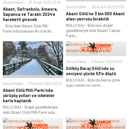
Ulusal Haber
27 Aralık 2023 13:34
Ulusal Haber
26 Aralık 2023 10:53
Abant, Safranbolu, Amasra,
Abant Gölü’ne 3 bin 500 Abant
Sapanca ve Taraklı 2024’e
alası yavrusu bırakıldı
hareketli girecek
BOLU (AA) - Bolu'nun doğal
- Bolu'daki Abant Gölü Mili
güzellikleriyle ünlü Abant Tabiat
Parkı'nda bulunan iki otel ile...
Parkı...
Ulusal Haber
5 Kasım 2023 14:23
Gölköy Baraj Gölü’nde su
seviyesi yüzde 53’e düştü
BOLU (AA) - Bolu'da kente içme
Ulusal Haber
21 Kasım 2023 00:13
suyu temini ve tarım...
Abant Gölü Milli Parkı’nda
yürüyüş yolları ve iskeleler
karla kaplandı
BOLU (AA) - Doğal güzellikleriyle
ünlü Abant Gölü Milli Parkı'nda...