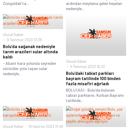
Zonguldak'ta...
ardından meydana gelen heyelan
nedeniyle...
Ulusal Haber
9 Temmuz 2023 13:39
Bolu’da sağanak nedeniyle
tarım arazileri sular altında
kaldı
Ulusal Haber
- Abant kara yolunda seyreden
4 Temmuz 2023 16:23
sürücüler yola taşan sular
Bolu’daki tabiat parkları
nedeniyle...
bayram tatilinde 100 binden
fazla misafiri ağırladı
BOLU (AA) - Bolu'da bulunan
tabiat parklarını, Kurban Bayramı
tatilinde...
Ulusal Haber
19 Haziran 2023 21:49