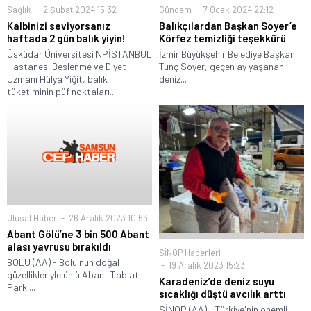
Sağlık
2 Şubat 2024 15:32
Gündem
7 Ocak 2024 22:12
Kalbinizi seviyorsanız
Balıkçılardan Başkan Soyer’e
haftada 2 gün balık yiyin!
Körfez temizliği teşekkürü
Üsküdar Üniversitesi NPİSTANBUL
İzmir Büyükşehir Belediye Başkanı
Hastanesi Beslenme ve Diyet
Tunç Soyer, geçen ay yaşanan
Uzmanı Hülya Yiğit, balık
deniz...
tüketiminin püf noktaları...
Ulusal Haber
26 Aralık 2023 10:53
Abant Gölü’ne 3 bin 500 Abant
alası yavrusu bırakıldı
SİNOP Haberleri
BOLU (AA) - Bolu'nun doğal
19 Aralık 2023 15:23
güzellikleriyle ünlü Abant Tabiat
Karadeniz’de deniz suyu
Parkı...
sıcaklığı düştü avcılık arttı
SİNOP (AA) - Türkiye'nin önemli