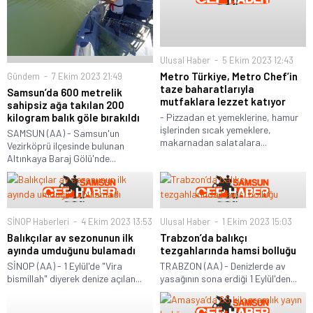
Ulusal Haber
5 Ekim 2023 12:43
Metro Türkiye, Metro Chef’in
Gündem
7 Ekim 2023 21:49
taze baharatlarıyla
Samsun’da 600 metrelik
mutfaklara lezzet katıyor
sahipsiz ağa takılan 200
kilogram balık göle bırakıldı
- Pizzadan et yemeklerine, hamur
işlerinden sıcak yemeklere,
SAMSUN (AA) - Samsun'un
makarnadan salatalara...
Vezirköprü ilçesinde bulunan
Altınkaya Baraj Gölü'nde...
SİNOP Haberleri
4 Ekim 2023 13:53
Ulusal Haber
1 Ekim 2023 15:03
Balıkçılar av sezonunun ilk
Trabzon’da balıkçı
ayında umduğunu bulamadı
tezgahlarında hamsi bolluğu
SİNOP (AA) - 1 Eylül'de "Vira
TRABZON (AA) - Denizlerde av
bismillah" diyerek denize açılan...
yasağının sona erdiği 1 Eylül'den...