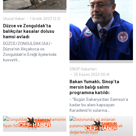
Ulusal Haber
1 Aralık 2023 12:12
Düzce ve Zonguldak’ta
balıkçılar kasalar dolusu
hamsi avladı
DÜZCE/ZONGULDAK (AA) -
Düzce'nin Akçakoca ve
Zonguldak'ın Ereğli ilçelerinde
kuvvetli...
SİNOP Haberleri
25 Kasım 2023 00:41
Bakan Yumaklı, Sinop’ta
mersin balığı salımı
programına katıldı:
- "Bugün Sakarya'dan Samsun'a
kadar bu alanı kapsayan
Karadeniz'in sularına...