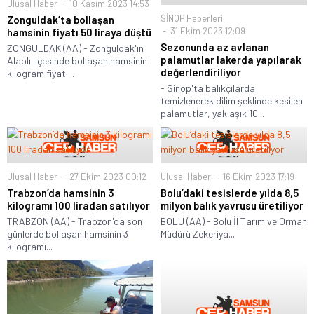
Ulusal Haber
10 Kasım 2023 14:53
SİNOP Haberleri
Zonguldak’ta bollaşan
31 Ekim 2023 12:09
hamsinin fiyatı 50 liraya düştü
Sezonunda az avlanan
ZONGULDAK (AA) - Zonguldak'ın
palamutlar lakerda yapılarak
Alaplı ilçesinde bollaşan hamsinin
değerlendiriliyor
kilogram fiyatı...
- Sinop'ta balıkçılarda
temizlenerek dilim şeklinde kesilen
palamutlar, yaklaşık 10...
Ulusal Haber
27 Ekim 2023 00:12
Ulusal Haber
16 Ekim 2023 17:19
Trabzon’da hamsinin 3
Bolu’daki tesislerde yılda 8,5
kilogramı 100 liradan satılıyor
milyon balık yavrusu üretiliyor
TRABZON (AA) - Trabzon'da son
BOLU (AA) - Bolu İl Tarım ve Orman
günlerde bollaşan hamsinin 3
Müdürü Zekeriya...
kilogramı...