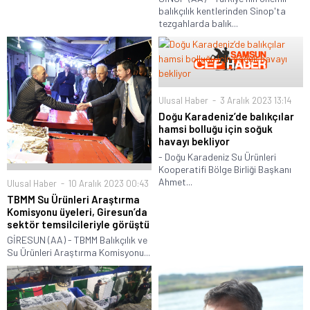
balıkçılık kentlerinden Sinop'ta
tezgahlarda balık...
Ulusal Haber
3 Aralık 2023 13:14
Doğu Karadeniz’de balıkçılar
hamsi bolluğu için soğuk
havayı bekliyor
- Doğu Karadeniz Su Ürünleri
Kooperatifi Bölge Birliği Başkanı
Ahmet...
Ulusal Haber
10 Aralık 2023 00:43
TBMM Su Ürünleri Araştırma
Komisyonu üyeleri, Giresun’da
sektör temsilcileriyle görüştü
GİRESUN (AA) - TBMM Balıkçılık ve
Su Ürünleri Araştırma Komisyonu...