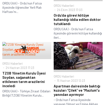
ORDU (AA) - Ordu'nun Fatsa
ORDU Haberleri
ilçesinde öğrenciler Yerli Malı
24 Ekim 2023 17:03
Haftası'nı...
Ordu’da görevi kötüye
kullandığı iddia edilen doktor
tutuklandı
ORDU (AA) - Ordu'nun Fatsa
ilçesinde görevini kötüye kullandığı
ileri...
ORDU Haberleri
24 Haziran 2023 17:23
TZOB Yönetim Kurulu Üyesi
ORDU Haberleri
Soydan, sağanaktan
15 Haziran 2023 12:23
etkilenen tarım arazilerini
inceledi
Apartman dairesinde baktığı
kuzuları “Çilek” ve “Mazlum”u
ORDU (AA) - Türkiye Ziraat Odaları
yanından ayırmıyor
Birliği (TZOB) Yönetim Kurulu...
- Ordu'nun Fatsa ilçesinde
yaşayan Yılmaz ve Emine Akbaş