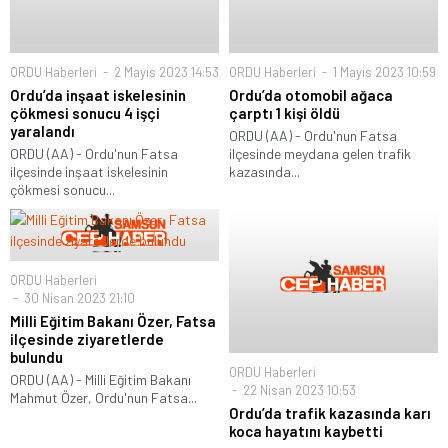
ORDU Haberleri
2 Mayıs 2023 14:53
ORDU Haberleri
1 Mayıs 2023 10:59
Ordu’da inşaat iskelesinin
Ordu’da otomobil ağaca
çökmesi sonucu 4 işçi
çarptı 1 kişi öldü
yaralandı
ORDU (AA) - Ordu'nun Fatsa
ORDU (AA) - Ordu'nun Fatsa
ilçesinde meydana gelen trafik
ilçesinde inşaat iskelesinin
kazasında...
çökmesi sonucu...
ORDU Haberleri
30 Nisan 2023 21:10
Milli Eğitim Bakanı Özer, Fatsa
ilçesinde ziyaretlerde
bulundu
ORDU Haberleri
ORDU (AA) - Milli Eğitim Bakanı
22 Nisan 2023 10:53
Mahmut Özer, Ordu'nun Fatsa...
Ordu’da trafik kazasında karı
koca hayatını kaybetti