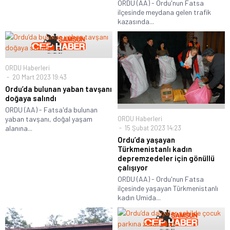
ORDU (AA) - Ordu'nun Fatsa
ilçesinde meydana gelen trafik
kazasında...
ORDU Haberleri
20 Mart 2023 19:43
Ordu’da bulunan yaban tavşanı
doğaya salındı
ORDU (AA) - Fatsa'da bulunan
ORDU Haberleri
yaban tavşanı, doğal yaşam
15 Şubat 2023 14:23
alanına...
Ordu’da yaşayan
Türkmenistanlı kadın
depremzedeler için gönüllü
çalışıyor
ORDU (AA) - Ordu'nun Fatsa
ilçesinde yaşayan Türkmenistanlı
kadın Umida...