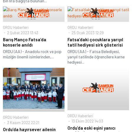
bin lira bağışta bulunan...
ORDU Haberleri
ORDU Haberleri
2 Şubat 2023 13:43
25 Ocak 2023 12:29
Barış Manço Fatsa’da
Fatsa’daki çocuklara yarıyıl
konserle anıldı
tatil hediyesi sirk gösterisi
ORDU (AA) - Anadolu rock ve pop
ORDU (AA) - Fatsa Belediyesi,
müziğin önemli isimlerinden,...
yarıyıl tatilinde öğrencilere karne
hediyesi...
ORDU Haberleri
ORDU Haberleri
13 Ekim 2022 14:03
3 Kasım 2022 22:21
Ordu’da eski eşini yanıcı
Ordu’da hayırsever ailenin