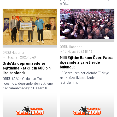
çifti,...
ORDU Haberleri
10 Mayıs 2023 18:43
ORDU Haberleri
1 Haziran 2023 18:49
Milli Eğitim Bakanı Özer, Fatsa
ilçesinde ziyaretlerde
Ordu’da depremzedelerin
bulundu:
eğitimine katkı için 600 bin
lira toplandı
- "Gerçekten her alanda Türkiye
artık, özellikle de kadınların
ORDU (AA) - Ordu'nun Fatsa
istihdamını...
ilçesinde, depremlerden etkilenen
Kahramanmaraş'ın Pazarcık...