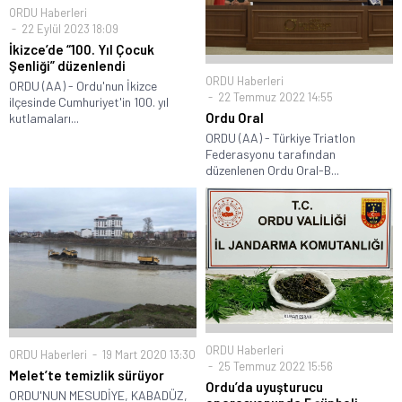
ORDU Haberleri
22 Eylül 2023 18:09
İkizce’de “100. Yıl Çocuk
Şenliği” düzenlendi
ORDU Haberleri
ORDU (AA) - Ordu'nun İkizce
22 Temmuz 2022 14:55
ilçesinde Cumhuriyet'in 100. yıl
Ordu Oral
kutlamaları...
ORDU (AA) - Türkiye Triatlon
Federasyonu tarafından
düzenlenen Ordu Oral-B...
ORDU Haberleri
ORDU Haberleri
19 Mart 2020 13:30
25 Temmuz 2022 15:56
Melet’te temizlik sürüyor
Ordu’da uyuşturucu
ORDU'NUN MESUDİYE, KABADÜZ,