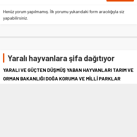
Henüz yorum yapılmamış. İlk yorumu yukarıdaki form aracılığıyla siz
yapabilirsiniz.
Yaralı hayvanlara şifa dağıtıyor
YARALI VE GÜÇTEN DÜŞMÜŞ YABAN HAYVANLARI TARIM VE
ORMAN BAKANLIĞI DOĞA KORUMA VE MİLLİ PARKLAR
(DKMP) 10. BÖLGE MÜDÜRLÜĞÜ SİNOP İL ŞUBE MÜDÜRLÜĞÜ
SARIKUM YABAN HAYATI KURTARMA VE REHABİLİTASYON
MERKEZİ’NDE TEDAVİ EDİLİYOR.