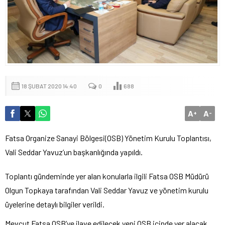
18 ŞUBAT 2020 14:40
0
688
A
A
+
-
Fatsa Organize Sanayi Bölgesi(OSB) Yönetim Kurulu Toplantısı,
Vali Seddar Yavuz’un başkanlığında yapıldı.
Toplantı gündeminde yer alan konularla ilgili Fatsa OSB Müdürü
Olgun Topkaya tarafından Vali Seddar Yavuz ve yönetim kurulu
üyelerine detaylı bilgiler verildi.
Mevcut Fatsa OSB’ye ilave edilecek yeni OSB içinde yer alacak