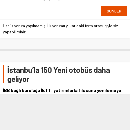
Henüz yorum yapılmamış. İlk yorumu yukarıdaki form aracılığıyla siz
yapabilirsiniz.
İstanbu’la 150 Yeni otobüs daha
geliyor
İBB bağlı kuruluşu İETT, yatırımlarla filosunu yenilemeye
devam ediyor. 100 yolcu kapasiteli ve yeni nesil güvenlik
teknolojileri ile donatılmış 150 yeni otobüs daha İstanbul’a
kazandırılıyor.