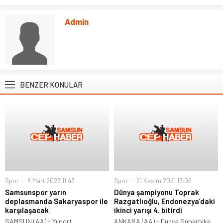
Admin
BENZER KONULAR
Spor
8 Mart 2023 11:43
Spor
21 Kasım 2021 13:06
Samsunspor yarın
Dünya şampiyonu Toprak
deplasmanda Sakaryaspor ile
Razgatlıoğlu, Endonezya’daki
karşılaşacak
ikinci yarışı 4. bitirdi
SAMSUN (AA) - Yılport
ANKARA (AA) - Dünya Superbike