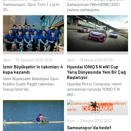
Samsunspor, Spor Toto 1. Lig'in
Şampiyonası (WorldSBK) 2021
25....
sezonu şampiyonu...
Spor
19 Ağustos 2024 13:24
Spor
13 Nisan 2024 07:34
İzmir Büyükşehir’in takımları 4
Hyundai IONIQ 5 N eN1 Cup
kupa kazandı
Yarış Dünyasında Yeni Bir Çağ
Başlatıyor.
İzmir Büyükşehir Belediyesi Spor
Kulübü Sualtı Ragbi takımları,
Hyundai Motor Company, resmi
Havuz İzmir’de...
antrenman turunda “IONIQ 5 N
eN1...
Spor
2 Kasım 2022 21:27
Samsunspor’da hedef