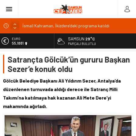
İsmail Kahraman, İkizdere’deki programa katıldı
Malatya Havalimanı Eylülde Açılıyor, Kuzey Çevre Yolu
Ekimde
SAMSUN
29°C
EURO
55,1881
PARÇALI BULUTLU
Akülü aracındayken otomobilin çarptığı emekli astsubay
öldü
ALTIN
Satrançta Gölcük’ün gururu Başkan
6.660,55
Antalya’da nem yüzde 80, hissedilen sıcaklık 40 derece
Sezer’e konuk oldu
BİST
Isparta’da bisiklet kupası heyecanı 371 sporcuyla sürüyor
13.779,39
Gölcük Belediye Başkanı Ali Yıldırım Sezer, Antalya’da
DOLAR
düzenlenen turnuvada aldığı derece ile Satranç Milli
47,7111
Takımı’na katılmaya hak kazanan Ali Mete Dere’yi
makamında ağırladı.