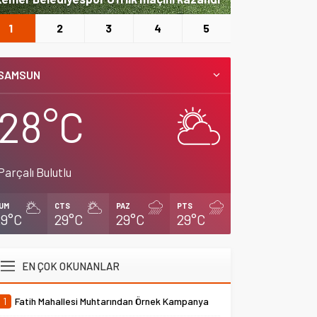
1
2
3
4
5
SAMSUN
28°C
Parçalı Bulutlu
UM
CTS
PAZ
PTS
29°C
29°C
29°C
29°C
EN ÇOK OKUNANLAR
1
Fatih Mahallesi Muhtarından Örnek Kampanya