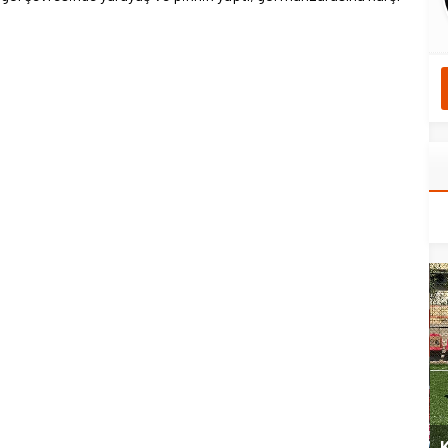
yeni
Şubat’ta spor ve heyecan var
K