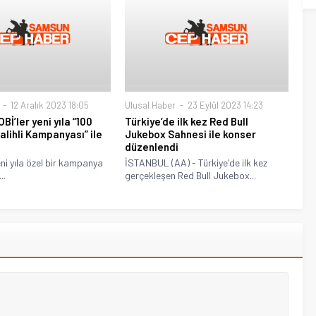
12 Aralık 2023 18:05
Ulusal Haber
23 Eylül 2023 14:23
Bİ’ler yeni yıla “100
Türkiye’de ilk kez Red Bull
alihli Kampanyası” ile
Jukebox Sahnesi ile konser
düzenlendi
ni yıla özel bir kampanya
İSTANBUL (AA) - Türkiye'de ilk kez
..
gerçekleşen Red Bull Jukebox...