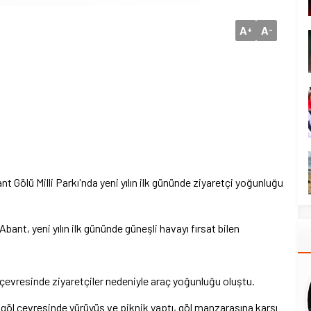
A
A
+
-
nt Gölü Milli Parkı'nda yeni yılın ilk gününde ziyaretçi yoğunluğu
ant, yeni yılın ilk gününde güneşli havayı fırsat bilen
göl çevresinde ziyaretçiler nedeniyle araç yoğunluğu oluştu.
, göl çevresinde yürüyüş ve piknik yaptı, göl manzarasına karşı