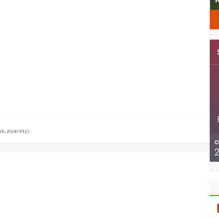
uk
,
ziyaretçi
C