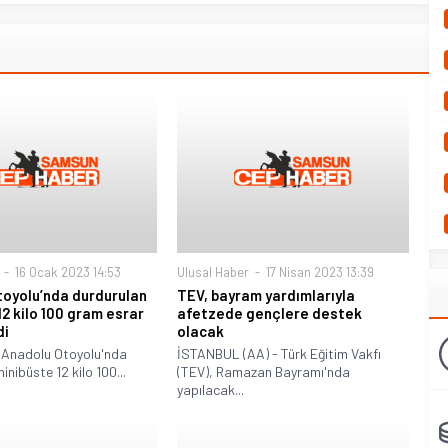
16 Ocak 2023 14:53
Ulusal Haber
17 Nisan 2023 13:39
oyolu’nda durdurulan
TEV, bayram yardımlarıyla
12 kilo 100 gram esrar
afetzede gençlere destek
di
olacak
 Anadolu Otoyolu'nda
İSTANBUL (AA) - Türk Eğitim Vakfı
inibüste 12 kilo 100...
(TEV), Ramazan Bayramı'nda
yapılacak...