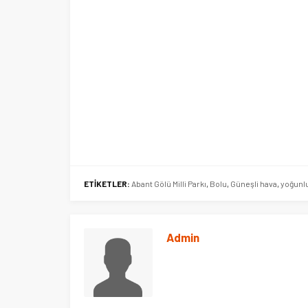
ETİKETLER:
Abant Gölü Milli Parkı
,
Bolu
,
Güneşli hava
,
yoğunl
Admin