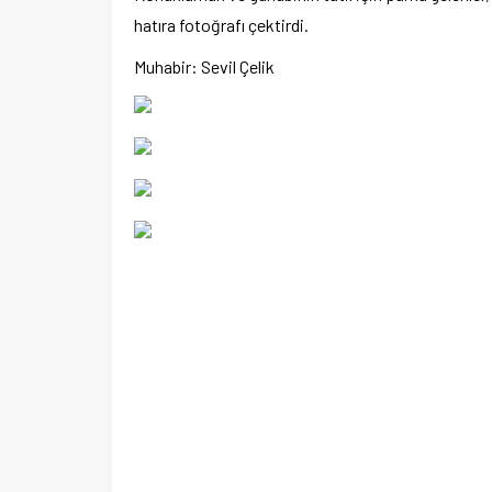
hatıra fotoğrafı çektirdi.
Muhabir: Sevil Çelik
Ege Üniversitesi Spor Kulübüne 
merkez tahsis edildi