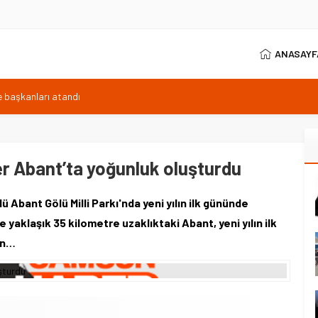
ANASAYF
çe başkanları atandı
 25 milyonluk araç katıldı
syon: Çok sayıda gözaltı
r: İlk iki direkt Süper Lig’de
ler Abant’ta yoğunluk oluşturdu
ktronik kimlik
ü Abant Gölü Milli Parkı'nda yeni yılın ilk gününde
yaklaşık 35 kilometre uzaklıktaki Abant, yeni yılın ilk
rin…