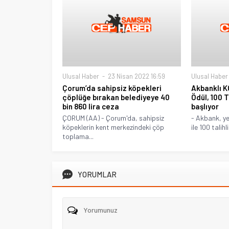
Ulusal Haber
23 Nisan 2022 16:59
Ulusal Haber
Çorum’da sahipsiz köpekleri
Akbanklı KO
çöplüğe bırakan belediyeye 40
Ödül, 100 T
bin 860 lira ceza
başlıyor
ÇORUM (AA) - Çorum'da, sahipsiz
- Akbank, ye
köpeklerin kent merkezindeki çöp
ile 100 talihli.
toplama...
YORUMLAR