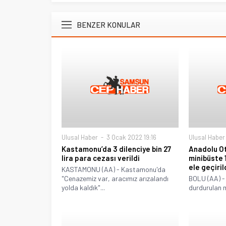
BENZER KONULAR
Ulusal Haber
3 Ocak 2022 19:16
Ulusal Haber
Kastamonu’da 3 dilenciye bin 27
Anadolu Ot
lira para cezası verildi
minibüste 
ele geçiril
KASTAMONU (AA) - Kastamonu'da
"Cenazemiz var, aracımız arızalandı
BOLU (AA) -
yolda kaldık"...
durdurulan m