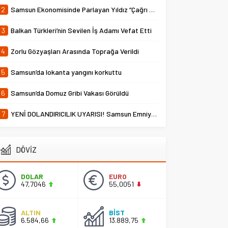
2
Samsun Ekonomisinde Parlayan Yıldız “Çağrı Temper”
3
Balkan Türkleri’nin Sevilen İş Adamı Vefat Etti
4
Zorlu Gözyaşları Arasında Toprağa Verildi
5
Samsun’da lokanta yangını korkuttu
6
Samsun’da Domuz Gribi Vakası Görüldü
7
YENİ DOLANDIRICILIK UYARISI! Samsun Emniyet Müdürlüğü Uyardı
DÖVİZ
DOLAR
EURO
47,7046
55,0051
ALTIN
BİST
6.584,66
13.889,75