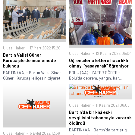
Ulusal Haber
17 Mart 2022 15:20
Ulusal Haber
12 Kasım 2022 05:04
Bartın Valisi Güner
Öğrenciler afetlere hazırlıklı
Kurucaşile’de incelemede
olmayı “yaşayarak” öğreniyor
bulundu
BOLU (AA) - ZAFER GÖDER -
BARTIN (AA) - Bartın Valisi Sinan
Bolu'da deprem, yangın, kar...
Güner, Kurucaşile ilçesini ziyaret...
Ulusal Haber
11 Kasım 2021 06:05
Bartın’da bir kişi eski
sevgilisini tabancayla vurarak
öldürdü
BARTIN (AA - Bartın'da tartıştığı
Ulusal Haber
5 Eylül 2022 12:36