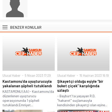
BENZER KONULAR
Ulusal Haber
5 Nisan 2023 17:29
Ulusal Haber
15 Haziran 2023 16:19
Kastamonu’da uyuşturucuyla
Şikayetçi olduğu eşiyle “bir
yakalanan şüpheli tutuklandı
buket çiçek” karşılığında
uzlaştı
KASTAMONU (AA) - Kastamonu'da
düzenlenen uyuşturucu
- Bayburt'ta yaşayan R.D,
operasyonunda 1 şüpheli
"hakaret" suçlamasıyla
tutuklandı.Emniyet...
kendisinden şikayetçi olan eşine...