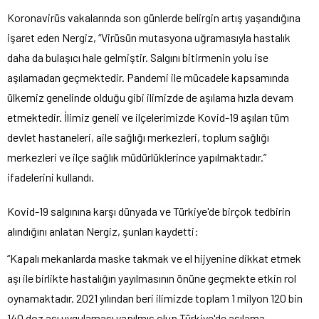
Koronavirüs vakalarında son günlerde belirgin artış yaşandığına
işaret eden Nergiz, “Virüsün mutasyona uğramasıyla hastalık
daha da bulaşıcı hale gelmiştir. Salgını bitirmenin yolu ise
aşılamadan geçmektedir. Pandemi ile mücadele kapsamında
ülkemiz genelinde olduğu gibi ilimizde de aşılama hızla devam
etmektedir. İlimiz geneli ve ilçelerimizde Kovid-19 aşıları tüm
devlet hastaneleri, aile sağlığı merkezleri, toplum sağlığı
merkezleri ve ilçe sağlık müdürlüklerince yapılmaktadır.”
ifadelerini kullandı.
Kovid-19 salgınına karşı dünyada ve Türkiye'de birçok tedbirin
alındığını anlatan Nergiz, şunları kaydetti:
“Kapalı mekanlarda maske takmak ve el hijyenine dikkat etmek
aşı ile birlikte hastalığın yayılmasının önüne geçmekte etkin rol
oynamaktadır. 2021 yılından beri ilimizde toplam 1 milyon 120 bin
140 doz aşı uygulaması yapılmış olup Türkiye'de aşılama