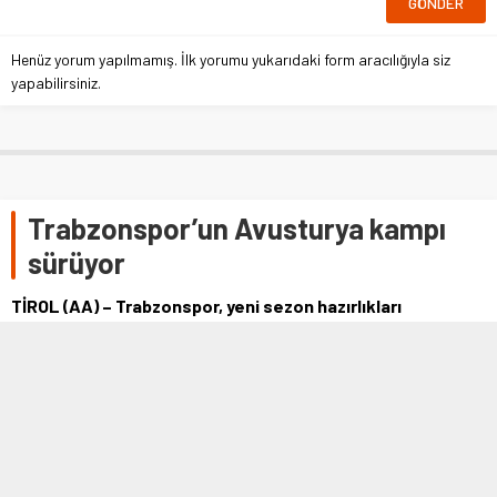
Henüz yorum yapılmamış. İlk yorumu yukarıdaki form aracılığıyla siz
yapabilirsiniz.
Trabzonspor’un Avusturya kampı
sürüyor
TİROL (AA) – Trabzonspor, yeni sezon hazırlıkları
kapsamında yurt dışı 2. etap kamp çalışmalarını
Avusturya'da sürdürüyor. Avusturya'nın …