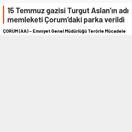
15 Temmuz gazisi Turgut Aslan’ın adı
memleketi Çorum’daki parka verildi
ÇORUM (AA) – Emniyet Genel Müdürlüğü Terörle Mücadele
Daire Başkanı iken Fetullahçı Terör Örgütü'nün (FETÖ) 15
Temmuz darbe girişimi …