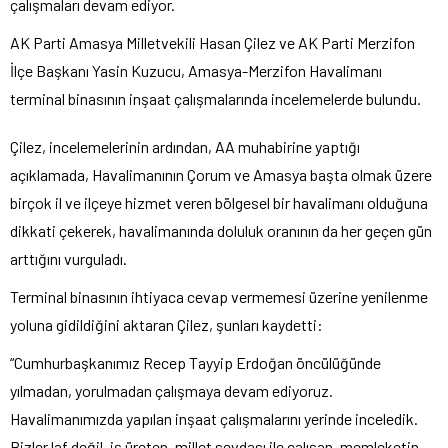
çalışmaları devam ediyor.
AK Parti Amasya Milletvekili Hasan Çilez ve AK Parti Merzifon
İlçe Başkanı Yasin Kuzucu, Amasya-Merzifon Havalimanı
terminal binasının inşaat çalışmalarında incelemelerde bulundu.
Çilez, incelemelerinin ardından, AA muhabirine yaptığı
açıklamada, Havalimanının Çorum ve Amasya başta olmak üzere
birçok il ve ilçeye hizmet veren bölgesel bir havalimanı olduğuna
dikkati çekerek, havalimanında doluluk oranının da her geçen gün
arttığını vurguladı.
Terminal binasının ihtiyaca cevap vermemesi üzerine yenilenme
yoluna gidildiğini aktaran Çilez, şunları kaydetti:
“Cumhurbaşkanımız Recep Tayyip Erdoğan öncülüğünde
yılmadan, yorulmadan çalışmaya devam ediyoruz.
Havalimanımızda yapılan inşaat çalışmalarını yerinde inceledik.
Bizler laf değil, iş üreten, millet sevdası ile çalışan, memleketin