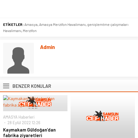
ETİKETLER:
Amasya
,
Amasya Merzifon Havalimanı
,
genişlemtme çalışmaları
Havalimanı
,
Merzifon
Admin
BENZER KONULAR
AMASYA Haberleri
28 Eylül 2022 12:26
Kaymakam Güldoğan’dan
fabrika ziyaretleri