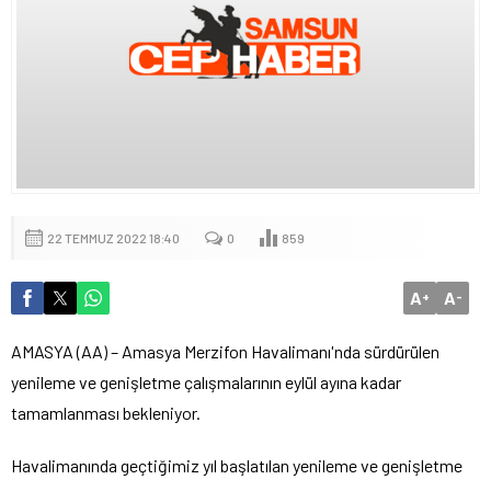
22 TEMMUZ 2022 18:40
0
859
A
A
+
-
AMASYA (AA) – Amasya Merzifon Havalimanı'nda sürdürülen
yenileme ve genişletme çalışmalarının eylül ayına kadar
tamamlanması bekleniyor.
Havalimanında geçtiğimiz yıl başlatılan yenileme ve genişletme