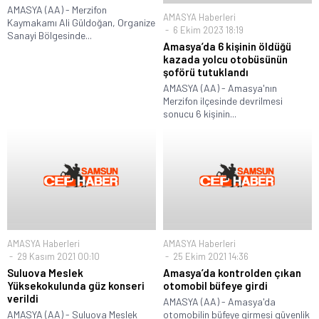
AMASYA (AA) - Merzifon
AMASYA Haberleri
Kaymakamı Ali Güldoğan, Organize
6 Ekim 2023 18:19
Sanayi Bölgesinde...
Amasya’da 6 kişinin öldüğü
kazada yolcu otobüsünün
şoförü tutuklandı
AMASYA (AA) - Amasya'nın
Merzifon ilçesinde devrilmesi
sonucu 6 kişinin...
AMASYA Haberleri
AMASYA Haberleri
29 Kasım 2021 00:10
25 Ekim 2021 14:36
Suluova Meslek
Amasya’da kontrolden çıkan
Yüksekokulunda güz konseri
otomobil büfeye girdi
verildi
AMASYA (AA) - Amasya'da
AMASYA (AA) - Suluova Meslek
otomobilin büfeye girmesi güvenlik