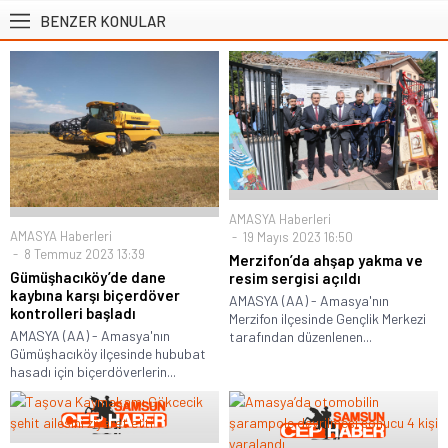
BENZER KONULAR
AMASYA Haberleri
AMASYA Haberleri
19 Mayıs 2023 16:50
8 Temmuz 2023 13:39
Merzifon’da ahşap yakma ve
Gümüşhacıköy’de dane
resim sergisi açıldı
kaybına karşı biçerdöver
AMASYA (AA) - Amasya'nın
kontrolleri başladı
Merzifon ilçesinde Gençlik Merkezi
AMASYA (AA) - Amasya'nın
tarafından düzenlenen...
Gümüşhacıköy ilçesinde hububat
hasadı için biçerdöverlerin...