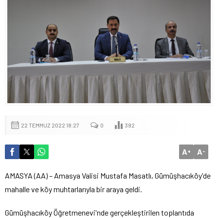
22 TEMMUZ 2022 18:27
0
392
A
A
+
-
AMASYA (AA) – Amasya Valisi Mustafa Masatlı, Gümüşhacıköy'de
mahalle ve köy muhtarlarıyla bir araya geldi.
Gümüşhacıköy Öğretmenevi'nde gerçekleştirilen toplantıda