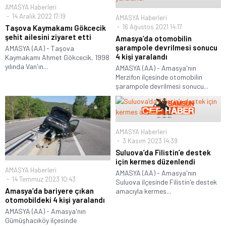
AMASYA Haberleri
14 Aralık 2022 17:19
AMASYA Haberleri
16 Ağustos 2021 14:17
Taşova Kaymakamı Gökcecik
şehit ailesini ziyaret etti
Amasya’da otomobilin
şarampole devrilmesi sonucu
AMASYA (AA) - Taşova
4 kişi yaralandı
Kaymakamı Ahmet Gökcecik, 1998
yılında Van'ın...
AMASYA (AA) - Amasya'nın
Merzifon ilçesinde otomobilin
şarampole devrilmesi sonucu...
AMASYA Haberleri
3 Kasım 2023 14:39
Suluova’da Filistin’e destek
için kermes düzenlendi
AMASYA Haberleri
AMASYA (AA) - Amasya'nın
14 Temmuz 2023 10:43
Suluova ilçesinde Filistin'e destek
Amasya’da bariyere çıkan
amacıyla kermes...
otomobildeki 4 kişi yaralandı
AMASYA (AA) - Amasya'nın
Gümüşhacıköy ilçesinde