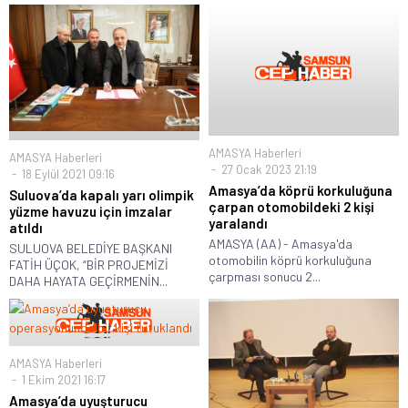
AMASYA Haberleri
AMASYA Haberleri
27 Ocak 2023 21:19
18 Eylül 2021 09:16
Amasya’da köprü korkuluğuna
Suluova’da kapalı yarı olimpik
çarpan otomobildeki 2 kişi
yüzme havuzu için imzalar
yaralandı
atıldı
AMASYA (AA) - Amasya'da
SULUOVA BELEDİYE BAŞKANI
otomobilin köprü korkuluğuna
FATİH ÜÇOK, “BİR PROJEMİZİ
çarpması sonucu 2...
DAHA HAYATA GEÇİRMENİN...
AMASYA Haberleri
1 Ekim 2021 16:17
Amasya’da uyuşturucu