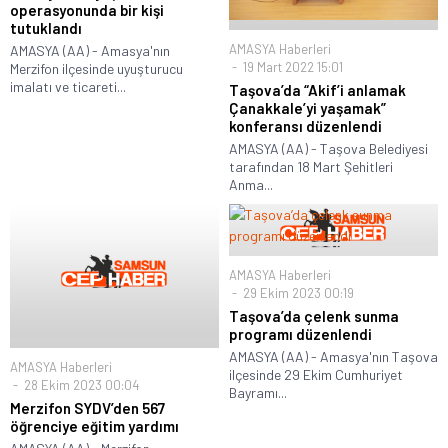
operasyonunda bir kişi
tutuklandı
AMASYA Haberleri
AMASYA (AA) - Amasya'nın
19 Mart 2022 15:01
Merzifon ilçesinde uyuşturucu
imalatı ve ticareti...
Taşova’da “Akif’i anlamak
Çanakkale’yi yaşamak”
konferansı düzenlendi
AMASYA (AA) - Taşova Belediyesi
tarafından 18 Mart Şehitleri
Anma...
AMASYA Haberleri
29 Ekim 2023 00:19
Taşova’da çelenk sunma
programı düzenlendi
AMASYA (AA) - Amasya'nın Taşova
AMASYA Haberleri
ilçesinde 29 Ekim Cumhuriyet
28 Ekim 2023 00:04
Bayramı...
Merzifon SYDV’den 567
öğrenciye eğitim yardımı