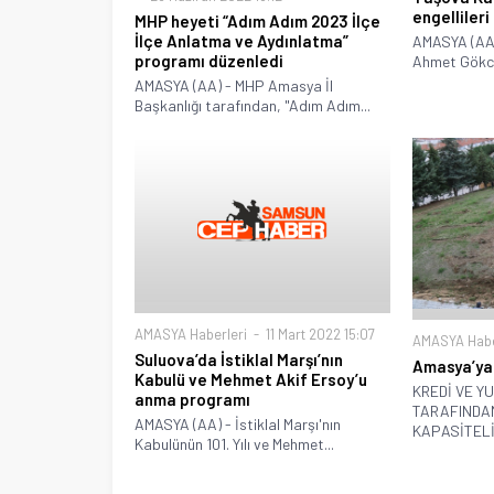
engellileri
MHP heyeti “Adım Adım 2023 İlçe
İlçe Anlatma ve Aydınlatma”
AMASYA (AA
programı düzenledi
Ahmet Gökcec
AMASYA (AA) - MHP Amasya İl
Başkanlığı tarafından, "Adım Adım...
AMASYA Haberleri
11 Mart 2022 15:07
AMASYA Habe
Suluova’da İstiklal Marşı’nın
Amasya’ya 
Kabulü ve Mehmet Akif Ersoy’u
KREDİ VE Y
anma programı
TARAFINDAN
AMASYA (AA) - İstiklal Marşı'nın
KAPASİTELİ.
Kabulünün 101. Yılı ve Mehmet...