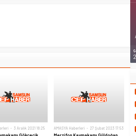
Ç
rleri
3 Aralık 2021 18:25
AMASYA Haberleri
27 Şubat 2023 17:53
ymakamı Gökcecik,
Merzifon Kaymakamı Güldoğan,