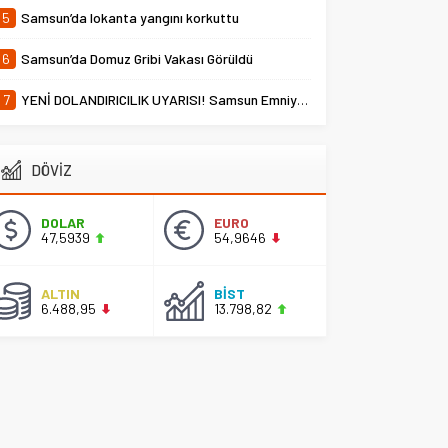
5
Samsun’da lokanta yangını korkuttu
6
Samsun’da Domuz Gribi Vakası Görüldü
7
YENİ DOLANDIRICILIK UYARISI! Samsun Emniyet Müdürlüğü Uyardı
DÖVİZ
DOLAR
EURO
47,5939
54,9646
ALTIN
BİST
6.488,95
13.798,82