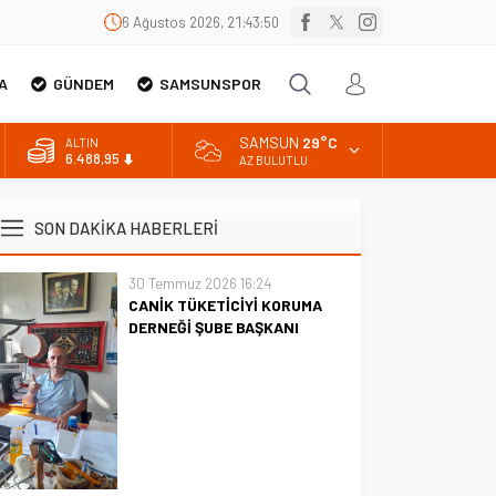
6 Ağustos 2026, 21:43:51
A
GÜNDEM
SAMSUNSPOR
SAMSUN
29°C
ALTIN
6.488,95
AZ BULUTLU
BİST
13.798,82
SON DAKİKA HABERLERİ
DOLAR
47,5939
30 Temmuz 2026 16:24
CANİK TÜKETİCİYİ KORUMA
EURO
54,9646
DERNEĞİ ŞUBE BAŞKANI
İBRAHİM ÖRS ÜN. AÇIKLAMASI
MİLYONLARCA İNTERNET
KULLANICISINI İLGİLENDİREN
KARAR VERİLDİ
CANİK TÜKETİCİYİ KORUMA
DERNEĞİ ŞUBE BAŞKANI
İBRAHİM ÖRS ÜN. AÇIKLAMASI