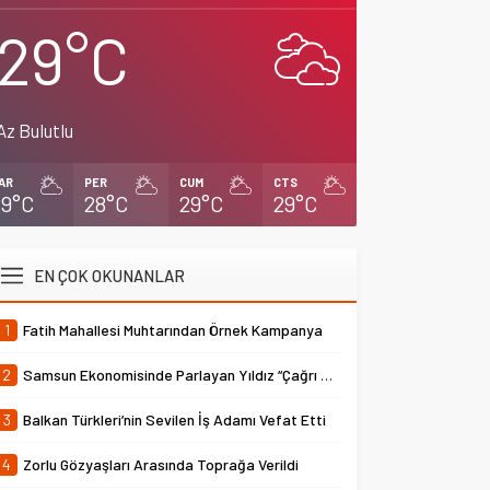
29°C
Az Bulutlu
AR
PER
CUM
CTS
29°C
28°C
29°C
29°C
EN ÇOK OKUNANLAR
1
Fatih Mahallesi Muhtarından Örnek Kampanya
2
Samsun Ekonomisinde Parlayan Yıldız “Çağrı Temper”
3
Balkan Türkleri’nin Sevilen İş Adamı Vefat Etti
4
Zorlu Gözyaşları Arasında Toprağa Verildi