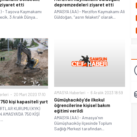
 ziyaret etti
depremzedeleri ziyaret etti
) - Taşova Kaymakamı
AMASYA (AA) - Merzifon Kaymakamı Ali
ik, 3 Aralık Dünya...
Güldoğan, “asrın felaketi” olarak...
AMASYA Haberleri
6 Aralık 2023 18:59
rleri
20 Mart 2020 17:10
Gümüşhacıköy’de ilkokul
750 kişi kapasiteli yurt
öğrencilerine kişisel bakım
URTLAR KURUMU (KYK)
eğitimi verildi
 AMASYA’DA 750 KİŞİ
AMASYA (AA) - Amasya'nın
..
Gümüşhacıköy ilçesinde Toplum
Sağlığı Merkezi tarafından...