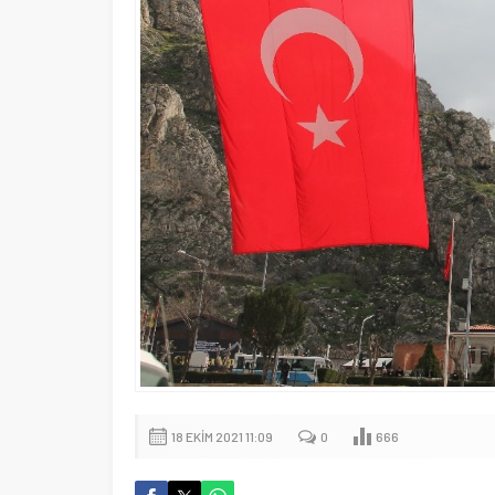
18 EKIM 2021 11:09
0
666