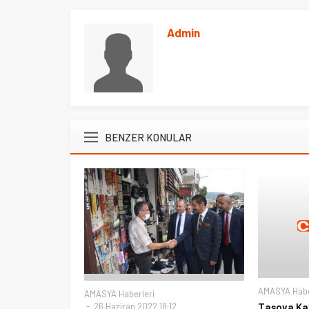
Admin
BENZER KONULAR
AMASYA Habe
AMASYA Haberleri
Taşova Ka
26 Haziran 2022 18:12