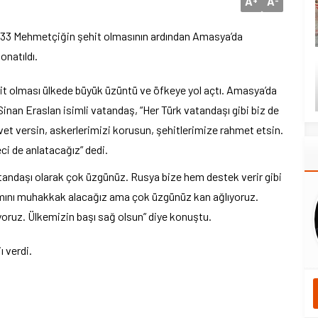
A
A
ucu 33 Mehmetçiğin şehit olmasının ardından Amasya’da
onatıldı.
it olması ülkede büyük üzüntü ve öfkeye yol açtı. Amasya’da
 Sinan Eraslan isimli vatandaş, “Her Türk vatandaşı gibi biz de
et versin, askerlerimizi korusun, şehitlerimize rahmet etsin.
reci de anlatacağız” dedi.
atandaşı olarak çok üzgünüz. Rusya bize hem destek verir gibi
kamını muhakkak alacağız ama çok üzgünüz kan ağlıyoruz.
liyoruz. Ülkemizin başı sağ olsun” diye konuştu.
ı verdi.