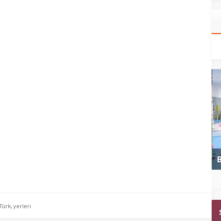
Kemer Belediyespor U11 ilk maçını kazandı
B
Türk
,
yerleri