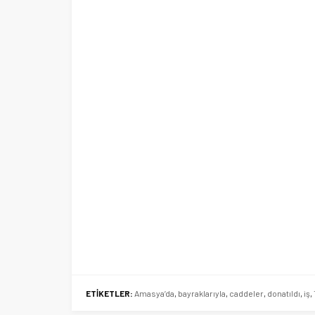
por Kulübüne yeni
i
Şubat’ta spor ve heyecan var
ETİKETLER:
Amasya’da
,
bayraklarıyla
,
caddeler
,
donatıldı
,
iş
,