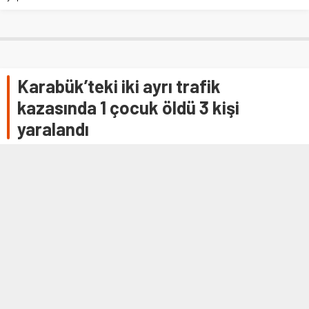
Karabük’teki iki ayrı trafik
kazasında 1 çocuk öldü 3 kişi
yaralandı
KARABÜK (AA) – Karabük'te meydana gelen trafik
kazalarında 1 çocuk öldü 3 kişi yaralandı. Muhammed
Yirmibeş yönetimindeki 78 BB 084 plakalı …
12 HAZIRAN 2021 20:40
0
668
A
A
+
-