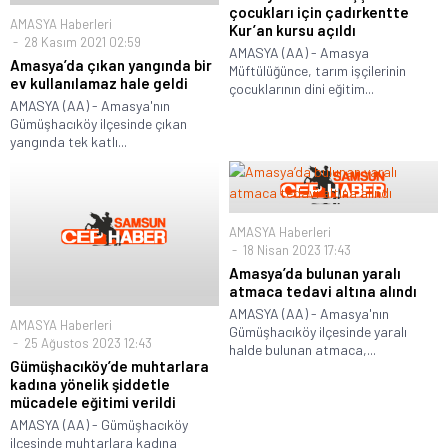
çocukları için çadırkentte
AMASYA Haberleri
Kur’an kursu açıldı
28 Kasım 2021 02:59
AMASYA (AA) - Amasya
Amasya’da çıkan yangında bir
Müftülüğünce, tarım işçilerinin
ev kullanılamaz hale geldi
çocuklarının dini eğitim...
AMASYA (AA) - Amasya'nın
Gümüşhacıköy ilçesinde çıkan
yangında tek katlı...
AMASYA Haberleri
18 Nisan 2023 17:43
Amasya’da bulunan yaralı
atmaca tedavi altına alındı
AMASYA (AA) - Amasya'nın
AMASYA Haberleri
Gümüşhacıköy ilçesinde yaralı
25 Ağustos 2023 12:43
halde bulunan atmaca,...
Gümüşhacıköy’de muhtarlara
kadına yönelik şiddetle
mücadele eğitimi verildi
AMASYA (AA) - Gümüşhacıköy
ilçesinde muhtarlara kadına