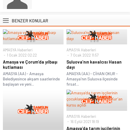
BENZER KONULAR
AMASYA Haberleri
AMASYA Haberleri
1 Ocak 2022 02:22
7 Ocak 2022 11:57
Amasya ve Çorum’da yılbaşı
Suluova’nın kavalcısı Hasan
kutlaması
dayı
AMASYA (AA) - Amasya
AMASYA (AA) - CİHAN OKUR -
Belediyesince akşam saatlerinde
Amasya'nın Suluova ilçesinde
başlayan ve yeni...
fırsat...
AMASYA Haberleri
16 Eylül 2021 18:19
Amasya’da tarım işçilerinin