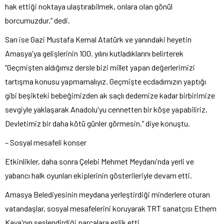
hak ettiği noktaya ulaştırabilmek, onlara olan gönül
borcumuzdur.” dedi.
Sarı ise Gazi Mustafa Kemal Atatürk ve yanındaki heyetin
Amasya'ya gelişlerinin 100. yılını kutladıklarını belirterek
“Geçmişten aldığımız dersle bizi millet yapan değerlerimizi
tartışma konusu yapmamalıyız. Geçmişte ecdadımızın yaptığı
gibi beşikteki bebeğimizden ak saçlı dedemize kadar birbirimize
sevgiyle yaklaşarak Anadolu'yu cennetten bir köşe yapabiliriz.
Devletimiz bir daha kötü günler görmesin.” diye konuştu.
– Sosyal mesafeli konser
Etkinlikler, daha sonra Çelebi Mehmet Meydanı'nda yerli ve
yabancı halk oyunları ekiplerinin gösterileriyle devam etti.
Amasya Belediyesinin meydana yerleştirdiği minderlere oturan
vatandaşlar, sosyal mesafelerini koruyarak TRT sanatçısı Ethem
Kaya'nın seslendirdiği parçalara eşlik etti.