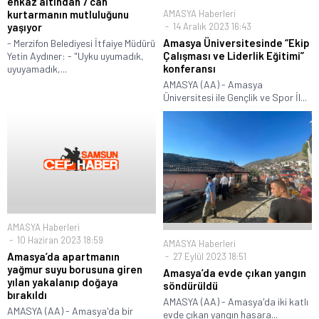
enkaz altından 7 can
kurtarmanın mutluluğunu
AMASYA Haberleri
yaşıyor
14 Aralık 2023 16:43
Amasya Üniversitesinde “Ekip
- Merzifon Belediyesi İtfaiye Müdürü
Çalışması ve Liderlik Eğitimi”
Yetin Aydıner: - "Uyku uyumadık,
konferansı
uyuyamadık,...
AMASYA (AA) - Amasya
Üniversitesi ile Gençlik ve Spor İl...
AMASYA Haberleri
10 Haziran 2023 18:59
AMASYA Haberleri
Amasya’da apartmanın
27 Eylül 2023 18:51
yağmur suyu borusuna giren
Amasya’da evde çıkan yangın
yılan yakalanıp doğaya
söndürüldü
bırakıldı
AMASYA (AA) - Amasya'da iki katlı
AMASYA (AA) - Amasya'da bir
evde çıkan yangın hasara...