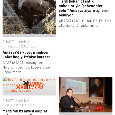
Tarih kokan otantik
sokaklarıyla “şehzadeler
şehri” Amasya ziyaretçilerini
bekliyor
AMASYA (AA) - CİHAN OKUR - Son
yıllarda kültür turizminin...
AMASYA Haberleri
1 Ağustos 2023 15:33
Amasya’da kuyuda mahsur
kalan keçiyi itfaiye kurtardı
AMASYA (AA) - Amasya'nın
Merzifon ilçesinde, kuyuya düşen
keçiyi itfaiye...
AMASYA Haberleri
18 Şubat 2023 15:33
Merzifon itfaiyesi ekipleri,