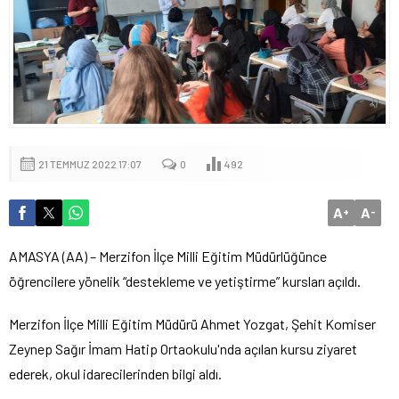
21 TEMMUZ 2022 17:07
0
492
A
A
+
-
AMASYA (AA) – Merzifon İlçe Milli Eğitim Müdürlüğünce
öğrencilere yönelik “destekleme ve yetiştirme” kursları açıldı.
Merzifon İlçe Milli Eğitim Müdürü Ahmet Yozgat, Şehit Komiser
Zeynep Sağır İmam Hatip Ortaokulu'nda açılan kursu ziyaret
ederek, okul idarecilerinden bilgi aldı.