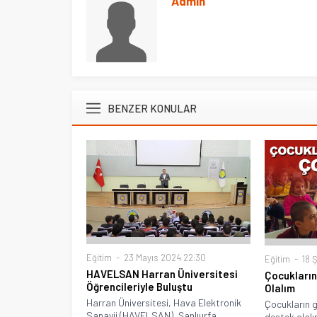
Admin
BENZER KONULAR
Eğitim
23 Mayıs 2024 22:30
Eğitim
18 
HAVELSAN Harran Üniversitesi
Çocukları
Öğrencileriyle Buluştu
Olalım
Harran Üniversitesi, Hava Elektronik
Çocukların g
Sanayii (HAVELSAN), Şanlıurfa
destek olalı