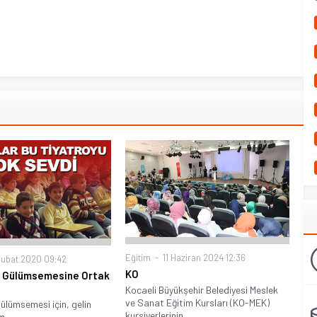
Eğitim
11 Haziran 2024 12:36
Şubat 2020 09:42
KO
n Gülümsemesine Ortak
Kocaeli Büyükşehir Belediyesi Meslek
ve Sanat Eğitim Kursları (KO-MEK)
ülümsemesi için, gelin
kursiyerlerinin...
m.