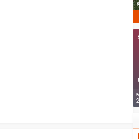
Şubat’ta spor ve heyecan var
K
P