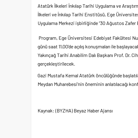
Atatürk İlkeleri İnkılap Tarihi Uygulama ve Araştı
İlkeleri ve İnkılap Tarihi Enstitüsü, Ege Üniversit
Uygulama Merkezi işbirliğinde “30 Ağustos Zafer
Program, Ege Üniversitesi Edebiyat Fakültesi N
günü saat 11.00’de açılış konuşmaları ile başlaya
Yakınçağ Tarihi Anabilim Dalı Başkanı Prof. Dr. C
gerçekleştirilecek.
Gazi Mustafa Kemal Atatürk öncülüğünde başlatıl
Meydan Muharebesi’nin öneminin anlatılacağı konf
Kaynak: (BYZHA) Beyaz Haber Ajansı
Ege Üniversitesi Spor Kulübüne 