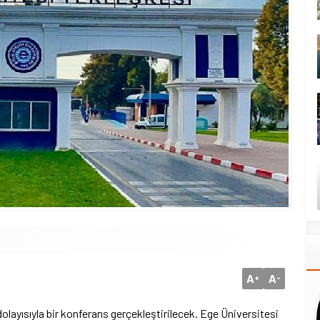
A
A
+
-
layısıyla bir konferans gerçekleştirilecek. Ege Üniversitesi