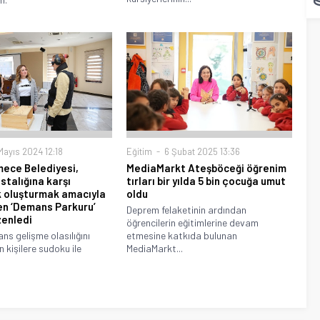
ayıs 2024 12:18
Eğitim
6 Şubat 2025 13:36
ece Belediyesi,
MediaMarkt Ateşböceği öğrenim
talığına karşı
tırları bir yılda 5 bin çocuğa umut
k oluşturmak amacıyla
oldu
ren ‘Demans Parkuru’
Deprem felaketinin ardından
zenledi
öğrencilerin eğitimlerine devam
s gelişme olasılığını
etmesine katkıda bulunan
 kişilere sudoku ile
MediaMarkt...