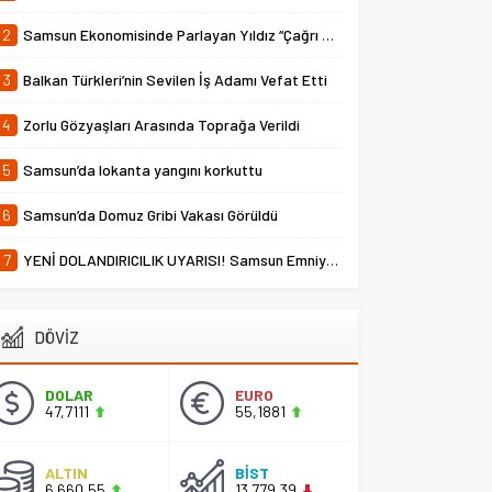
2
Samsun Ekonomisinde Parlayan Yıldız “Çağrı Temper”
3
Balkan Türkleri’nin Sevilen İş Adamı Vefat Etti
4
Zorlu Gözyaşları Arasında Toprağa Verildi
5
Samsun’da lokanta yangını korkuttu
6
Samsun’da Domuz Gribi Vakası Görüldü
7
YENİ DOLANDIRICILIK UYARISI! Samsun Emniyet Müdürlüğü Uyardı
DÖVİZ
DOLAR
EURO
47,7111
55,1881
ALTIN
BİST
6.660,55
13.779,39