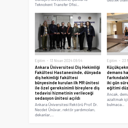
Teknokent Transfer Ofisi...
Eğitim
13 Nisan 2024 09:54
Eğitim
23 M
Ankara Üniversitesi Diş Hekimliği
Küçükçekm
Fakültesi Hastanesinde, dünyada
demans has
diş hekimliği fakültesi
farkındalı
bünyesinde kurulan ilk MR ünitesi
iki gün sü
ile özel gereksinimli bireylere diş
eğitimi dü
tedavisi hizmetinin verileceği
Ancak, deman
sedasyon ünitesi açıldı
azaltmak için
Ankara Üniversitesi Rektörü Prof. Dr.
bulmaca...
Necdet Ünüvar, rektör yardımcıları,
dekanlar,...