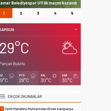
emer Belediyespor U11 ilk maçını kazandı
Büyükşehir’den
1
2
3
4
5
SAMSUN
29°C
Parçalı Bulutlu
AZ
PTS
SAL
ÇAR
29°C
29°C
30°C
30°C
EN ÇOK OKUNANLAR
1
Fatih Mahallesi Muhtarından Örnek Kampanya