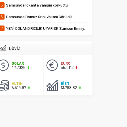
5
Samsun’da lokanta yangını korkuttu
6
Samsun’da Domuz Gribi Vakası Görüldü
7
YENİ DOLANDIRICILIK UYARISI! Samsun Emniyet Müdürlüğü Uyardı
DÖVİZ
DOLAR
EURO
47,7025
55,0112
ALTIN
BİST
6.519,97
13.798,82