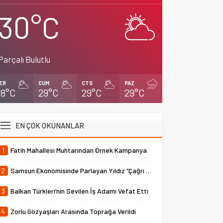
30°C
Parçalı Bulutlu
ER
CUM
CTS
PAZ
28°C
29°C
29°C
29°C
EN ÇOK OKUNANLAR
1
Fatih Mahallesi Muhtarından Örnek Kampanya
2
Samsun Ekonomisinde Parlayan Yıldız “Çağrı Temper”
3
Balkan Türkleri’nin Sevilen İş Adamı Vefat Etti
4
Zorlu Gözyaşları Arasında Toprağa Verildi