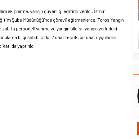
ğı ekiplerine, yangın güvenliği eğitimi verildi. İzmir
Eğitim Şube Müdürlüğü’nde görevli eğitmenlerce, Toros Yangın
zabıta personeli yanma ve yangın bilgisi, yangın yerindeki
nularda bilgi sahibi oldu. 2 saat teorik, bir saat uygulamalı
atı da yaptırıldı.