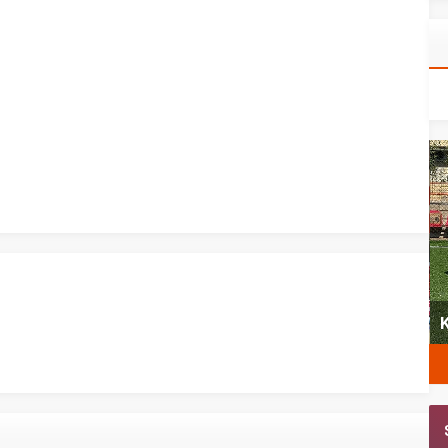
yeni
Şubat’ta spor ve heyecan var
K