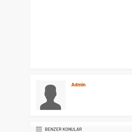
Admin
Ege Üniversitesi Spor Kulübüne 
merkez tahsis edildi
BENZER KONULAR