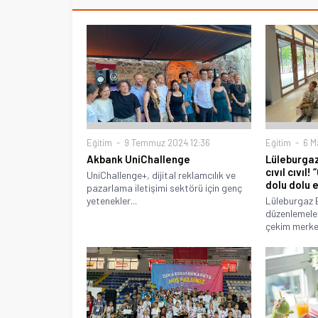
Eğitim
9 Temmuz 2024 12:36
Eğitim
6 Ma
Akbank UniChallenge
Lüleburgaz
cıvıl cıvıl
UniChallenge+, dijital reklamcılık ve
dolu dolu e
pazarlama iletişimi sektörü için genç
yetenekler...
Lüleburgaz B
düzenlemele
çekim merkezi