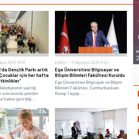
P
yıs 2024 16:12
Eğitim
11 Ağustos 2024 11:24
’da Gençlik Parkı artık
Ege Üniversitesi Bilgisayar ve
! “Çocuklar için her hafta
Bilişim Bilimleri Fakültesi Kuruldu
tkinlikler”
Ege Üniversitesi Bilgisayar ve Bilişim
elediyesinin yaptığı
Bilimleri Fakültesi, Cumhurbaşkanı
r sonrasında yeniden
Recep Tayyip...
 haline getirdiği...