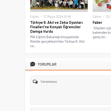
Eğitim
27 Mayıs 2024 16:48
Eğitim
20 
Türkiye 6. Akıl ve Zeka Oyunları
Faber
Finalleri’ne Konyalı Öğrenciler
Silgiden uçl
Damga Vurdu
kalemden bo
Milli Eğitim Bakanlığı himayesinde
geniş bir...
Rize’de gerçekleştirilen Türkiye 6. Akıl
ve...
YORUMLAR