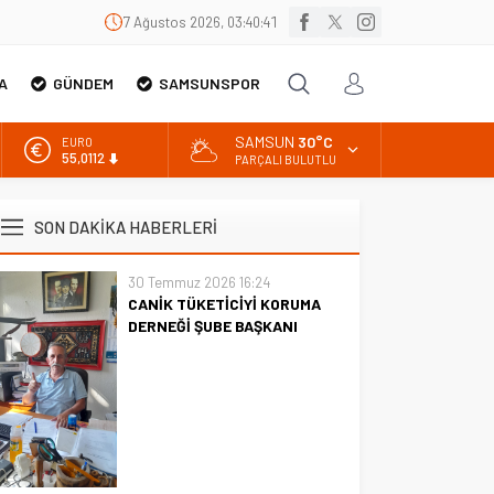
7 Ağustos 2026, 03:40:42
A
GÜNDEM
SAMSUNSPOR
SAMSUN
30°C
EURO
55,0112
PARÇALI BULUTLU
ALTIN
6.519,97
SON DAKİKA HABERLERİ
BİST
13.798,82
30 Temmuz 2026 16:24
CANİK TÜKETİCİYİ KORUMA
DOLAR
47,7025
DERNEĞİ ŞUBE BAŞKANI
İBRAHİM ÖRS ÜN. AÇIKLAMASI
MİLYONLARCA İNTERNET
KULLANICISINI İLGİLENDİREN
KARAR VERİLDİ
CANİK TÜKETİCİYİ KORUMA
DERNEĞİ ŞUBE BAŞKANI
İBRAHİM ÖRS ÜN. AÇIKLAMASI