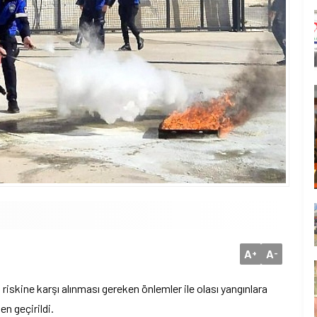
A
A
+
-
 riskine karşı alınması gereken önlemler ile olası yangınlara
n geçirildi.