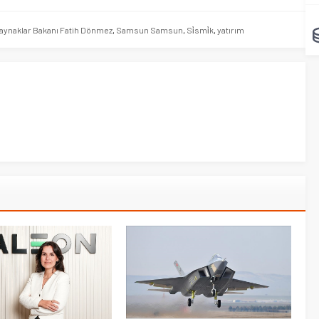
 Kaynaklar Bakanı Fatih Dönmez
,
Samsun Samsun
,
Si̇smi̇k
,
yatırım