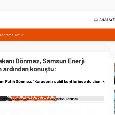
ANASAYF
programa katıldı
ıyor, Kuzey Çevre Yolu Ekimde
arptığı emekli astsubay öldü
ilen sıcaklık 40 derece
 Bakanı Dönmez, Samsun Enerji
anı 371 sporcuyla sürüyor
n ardından konuştu:
anı Fatih Dönmez, “Karadeniz sahil kentlerinde de sismik