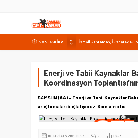
İsmail Kahraman, İkizdere’deki 
SON DAKİKA
Malatya Havalimanı Eylülde Açıl
Akülü aracındayken otomobilin ç
Antalya’da nem yüzde 80, hissed
Enerji ve Tabii Kaynaklar
Isparta’da bisiklet kupası heyec
Koordinasyon Toplantısı’nı
SAMSUN (AA) – Enerji ve Tabii Kaynaklar Bak
araştırmaları başlatıyoruz. Samsun'a bu …
18 HAZIRAN 2021 18:57
0
1.043