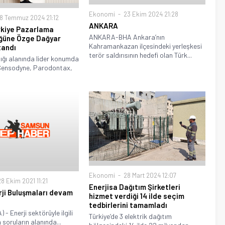
Ekonomi
23 Ekim 2024 21:28
8 Temmuz 2024 21:12
ANKARA
rkiye Pazarlama
ANKARA-BHA Ankara’nın
üğüne Özge Dağyar
Kahramankazan ilçesindeki yerleşkesi
tandı
terör saldırısının hedefi olan Türk...
lığı alanında lider konumda
Sensodyne, Parodontax,
Ekonomi
28 Mart 2024 12:07
8 Ekim 2021 11:21
Enerjisa Dağıtım Şirketleri
ji Buluşmaları devam
hizmet verdiği 14 ilde seçim
tedbirlerini tamamladı
- Enerji sektörüyle ilgili
Türkiye’de 3 elektrik dağıtım
 soruların alanında...