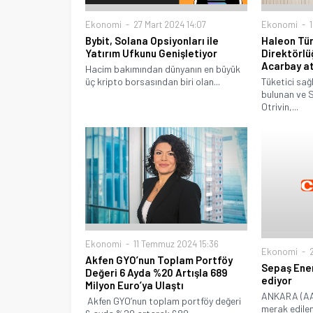
Ekonomi
27 Mart 2024 14:07
Ekonomi
1
Bybit, Solana Opsiyonları ile
Haleon Tü
Yatırım Ufkunu Genişletiyor
Direktörl
Acarbay a
Hacim bakımından dünyanın en büyük
üç kripto borsasından biri olan...
Tüketici sağ
bulunan ve 
Otrivin,...
Ekonomi
11 Temmuz 2024 15:36
Ekonomi
2
Akfen GYO’nun Toplam Portföy
Sepaş Ener
Değeri 6 Ayda %20 Artışla 689
ediyor
Milyon Euro’ya Ulaştı
ANKARA (AA) 
Akfen GYO’nun toplam portföy değeri
merak edilen