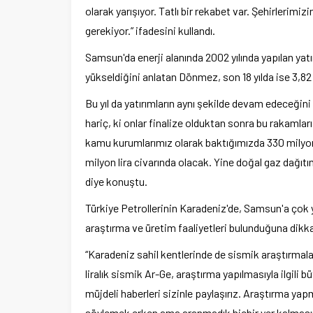
olarak yarışıyor. Tatlı bir rekabet var. Şehirlerim
gerekiyor.” ifadesini kullandı.
Samsun'da enerji alanında 2002 yılında yapılan yatır
yükseldiğini anlatan Dönmez, son 18 yılda ise 3,82 mi
Bu yıl da yatırımların aynı şekilde devam edeceğini
hariç, ki onlar finalize olduktan sonra bu rakamlar
kamu kurumlarımız olarak baktığımızda 330 milyon li
milyon lira civarında olacak. Yine doğal gaz dağıtım
diye konuştu.
Türkiye Petrollerinin Karadeniz'de, Samsun'a çok
araştırma ve üretim faaliyetleri bulunduğuna dikk
“Karadeniz sahil kentlerinde de sismik araştırmala
liralık sismik Ar-Ge, araştırma yapılmasıyla ilgili b
müjdeli haberleri sizinle paylaşırız. Araştırma yapm
söylemek erken ama aranmadık hiçbir yer kalmasın