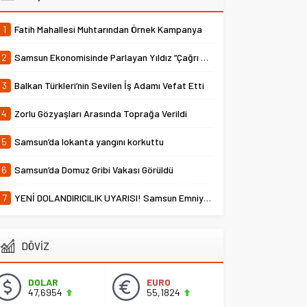
1
Fatih Mahallesi Muhtarından Örnek Kampanya
2
Samsun Ekonomisinde Parlayan Yıldız “Çağrı Temper”
3
Balkan Türkleri’nin Sevilen İş Adamı Vefat Etti
4
Zorlu Gözyaşları Arasında Toprağa Verildi
5
Samsun’da lokanta yangını korkuttu
6
Samsun’da Domuz Gribi Vakası Görüldü
7
YENİ DOLANDIRICILIK UYARISI! Samsun Emniyet Müdürlüğü Uyardı
DÖVİZ
DOLAR
EURO
47,6954
55,1824