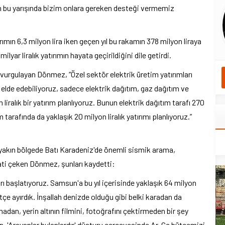
izin bu yarışında bizim onlara gereken desteği vermemiz
ımın 6,3 milyon lira iken geçen yıl bu rakamın 378 milyon liraya
lyar liralık yatırımın hayata geçirildiğini dile getirdi.
 vurgulayan Dönmez, “Özel sektör elektrik üretim yatırımları
ı elde edebiliyoruz, sadece elektrik dağıtım, gaz dağıtım ve
ralık bir yatırım planlıyoruz. Bunun elektrik dağıtım tarafı 270
 tarafında da yaklaşık 20 milyon liralık yatırımı planlıyoruz.”
 yakın bölgede Batı Karadeniz'de önemli sismik arama,
ati çeken Dönmez, şunları kaydetti:
rı başlatıyoruz. Samsun'a bu yıl içerisinde yaklaşık 64 milyon
ütçe ayırdık. İnşallah denizde olduğu gibi belki karadan da
adan, yerin altının filmini, fotoğrafını çektirmeden bir şey
. 'Arayanlar bulanlardır' düsturu çerçevesinde Ar-Ge bütçemizi