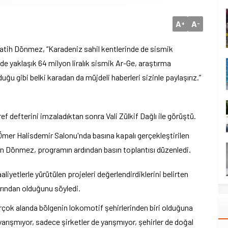
A
A
+
-
atih Dönmez, “Karadeniz sahil kentlerinde de sismik
nde yaklaşık 64 milyon liralık sismik Ar-Ge, araştırma
lduğu gibi belki karadan da müjdeli haberleri sizinle paylaşırız.”
 defterini imzaladıktan sonra Vali Zülkif Dağlı ile görüştü.
er Halisdemir Salonu'nda basına kapalı gerçekleştirilen
an Dönmez, programın ardından basın toplantısı düzenledi.
liyetlerle yürütülen projeleri değerlendirdiklerini belirten
rından olduğunu söyledi.
irçok alanda bölgenin lokomotif şehirlerinden biri olduğuna
ışmıyor, sadece şirketler de yarışmıyor, şehirler de doğal