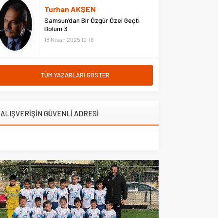
hastanede ziyaret etti. Erzurum
Turhan AKŞEN
Adliyesi’nde çıkan yangına
Samsun’dan Bir Özgür Özel Geçti
müdahale eden Çarşı ve
Bölüm 3
Mahalle...
18 Nisan 2025 19:16
TÜM YAZARLARI GÖSTER
ALIŞVERİŞİN GÜVENLİ ADRESİ