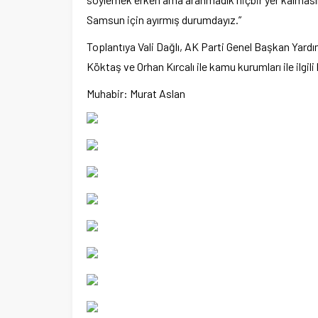
Samsun için ayırmış durumdayız.”
Ege Üniversitesi Spor Kulübüne 
merkez tahsis edildi
Toplantıya Vali Dağlı, AK Parti Genel Başkan Yard
Köktaş ve Orhan Kırcalı ile kamu kurumları ile ilgili b
Muhabir: Murat Aslan