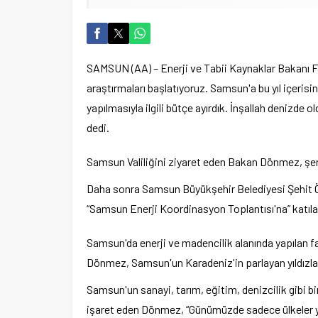
SAMSUN (AA) – Enerji ve Tabii Kaynaklar Bakanı F
araştırmaları başlatıyoruz. Samsun'a bu yıl içerisi
yapılmasıyla ilgili bütçe ayırdık. İnşallah denizde o
dedi.
Samsun Valiliğini ziyaret eden Bakan Dönmez, şeref
Daha sonra Samsun Büyükşehir Belediyesi Şehit Öm
“Samsun Enerji Koordinasyon Toplantısı'na” katıl
Samsun'da enerji ve madencilik alanında yapılan faa
Dönmez, Samsun'un Karadeniz'in parlayan yıldızla
Samsun'un sanayi, tarım, eğitim, denizcilik gibi b
işaret eden Dönmez, “Günümüzde sadece ülkeler yar