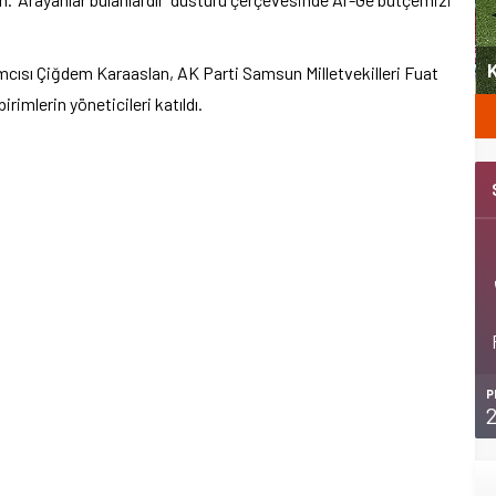
yeni
Şubat’ta spor ve heyecan var
K
ımcısı Çiğdem Karaaslan, AK Parti Samsun Milletvekilleri Fuat
irimlerin yöneticileri katıldı.
P