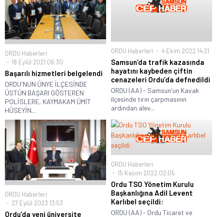
ORDU Haberleri
4 Ekim 2022 14:21
ORDU Haberleri
Samsun’da trafik kazasında
18 Eylül 2021 06:30
hayatını kaybeden çiftin
Başarılı hizmetleri belgelendi
cenazeleri Ordu’da defnedildi
ORDU'NUN ÜNYE İLÇESİNDE
ORDU (AA) - Samsun'un Kavak
ÜSTÜN BAŞARI GÖSTEREN
ilçesinde tırın çarpmasının
POLİSLERE, KAYMAKAM ÜMİT
ardından alev...
HÜSEYİN...
ORDU Haberleri
15 Kasım 2022 02:05
Ordu TSO Yönetim Kurulu
Başkanlığına Adil Levent
ORDU Haberleri
Karlıbel seçildi:
27 Eylül 2023 13:53
ORDU (AA) - Ordu Ticaret ve
Ordu’da yeni üniversite