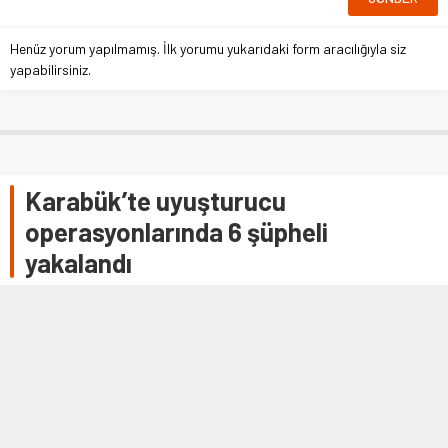
Henüz yorum yapılmamış. İlk yorumu yukarıdaki form aracılığıyla siz
yapabilirsiniz.
Karabük’te uyuşturucu
operasyonlarında 6 şüpheli
yakalandı
KARABÜK (AA) – Karabük'te düzenlenen 4 ayrı uyuşturucu
operasyonunda 6 zanlı yakalandı.İl Emniyet Müdürlüğü
İstihbarat ve Narkotik Suçlarla Mücadele Şube Müdürlüğü
ekipleri, 17-21 Aralık tarihlerinde uyuşturucu veya uyarıcı
madde temin ve ticaretinin …