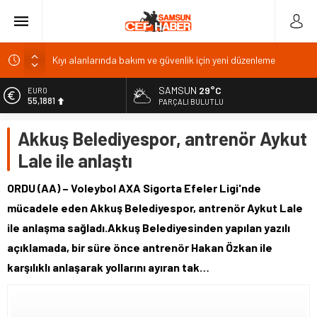
Kıyı alanlarında bakım ve güvenlik için yeni düzenleme
Pazar’da Öğretmen İlhan Aslan Kültür Merkezi inşaatı
başladı
SAMSUN
29°C
EURO
AK Parti Adana İl Başkanı Özkan’dan 25. yıl vurgusu
55,1881
PARÇALI BULUTLU
Yenice Barajı’nda doluluk yüzde 0, Karakuyu’da yüzde 99,8
ALTIN
Akkuş Belediyespor, antrenör Aykut
6.660,55
9 Ağustos akaryakıt fiyatları: Benzine 1,56 TL artış
Lale ile anlaştı
BİST
13.779,39
ORDU (AA) – Voleybol AXA Sigorta Efeler Ligi'nde
DOLAR
mücadele eden Akkuş Belediyespor, antrenör Aykut Lale
47,7111
ile anlaşma sağladı.Akkuş Belediyesinden yapılan yazılı
açıklamada, bir süre önce antrenör Hakan Özkan ile
karşılıklı anlaşarak yollarını ayıran tak…