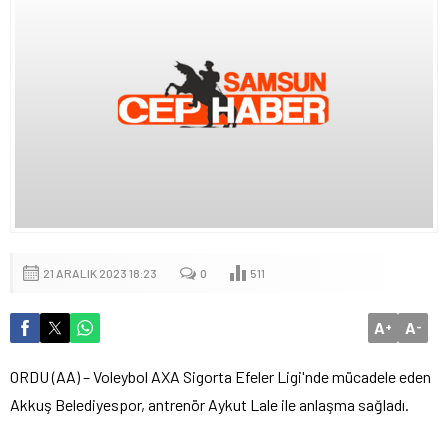
21 ARALIK 2023 18:23
0
511
A
A
+
-
ORDU (AA) – Voleybol AXA Sigorta Efeler Ligi'nde mücadele eden
Akkuş Belediyespor, antrenör Aykut Lale ile anlaşma sağladı.