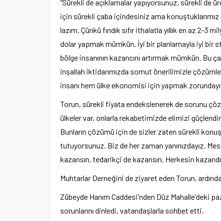
“Sürekli de açıklamalar yapıyorsunuz, sürekli de ür
için sürekli çaba içindesiniz ama konuştuklarımı
lazım. Çünkü fındık sıfır ithalatla yıllık en az 2-3 
dolar yapmak mümkün. İyi bir planlamayla iyi bi
bölge insanının kazancını artırmak mümkün. Bu çab
inşallah iktidarımızda somut önerilimizle çözümler
insanı hem ülke ekonomisi için yapmak zorundayı
Torun, sürekli fiyata endekslenerek de sorunu çö
ülkeler var, onlarla rekabetimizde elimizi güçlend
Bunların çözümü için de sizler zaten sürekli konu
tutuyorsunuz. Biz de her zaman yanınızdayız. Mese
kazansın, tedarikçi de kazansın. Herkesin kazandığı
Muhtarlar Derneğini de ziyaret eden Torun, ardından
Zübeyde Hanım Caddesi'nden Düz Mahalle'deki paza
sorunlarını dinledi, vatandaşlarla sohbet etti.