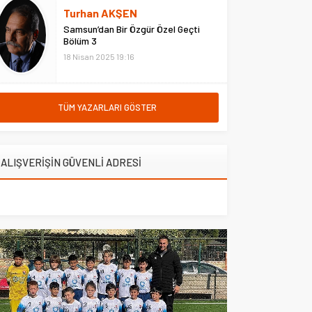
hastanede ziyaret etti. Erzurum
Turhan AKŞEN
Adliyesi’nde çıkan yangına
Samsun’dan Bir Özgür Özel Geçti
müdahale eden Çarşı ve
Bölüm 3
Mahalle...
18 Nisan 2025 19:16
TÜM YAZARLARI GÖSTER
ALIŞVERİŞİN GÜVENLİ ADRESİ