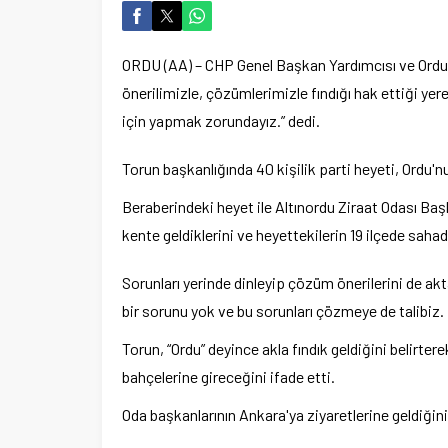
ORDU (AA) – CHP Genel Başkan Yardımcısı ve Ordu M
önerilimizle, çözümlerimizle fındığı hak ettiği ye
için yapmak zorundayız.” dedi.
Torun başkanlığında 40 kişilik parti heyeti, Ordu'nu
Beraberindeki heyet ile Altınordu Ziraat Odası Başk
kente geldiklerini ve heyettekilerin 19 ilçede saha
Sorunları yerinde dinleyip çözüm önerilerini de ak
bir sorunu yok ve bu sorunları çözmeye de talibiz.
Torun, “Ordu” deyince akla fındık geldiğini belirte
bahçelerine gireceğini ifade etti.
Oda başkanlarının Ankara'ya ziyaretlerine geldiğini