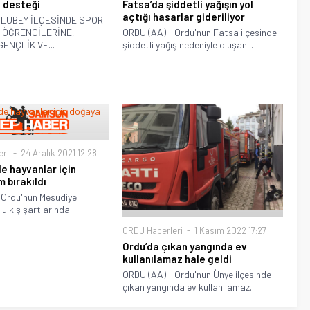
Fatsa’da şiddetli yağışın yol
 desteği
açtığı hasarlar gideriliyor
ULUBEY İLÇESİNDE SPOR
ORDU (AA) - Ordu'nun Fatsa ilçesinde
 ÖĞRENCİLERİNE,
şiddetli yağış nedeniyle oluşan...
ENÇLİK VE...
eri
24 Aralık 2021 12:28
e hayvanlar için
 bırakıldı
 Ordu'nun Mesudiye
lu kış şartlarında
ORDU Haberleri
1 Kasım 2022 17:27
Ordu’da çıkan yangında ev
kullanılamaz hale geldi
ORDU (AA) - Ordu'nun Ünye ilçesinde
çıkan yangında ev kullanılamaz...