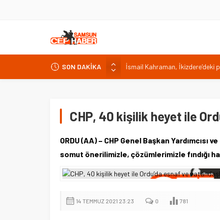
İsmail Kahraman, İkizdere’deki 
SON DAKİKA
Malatya Havalimanı Eylülde Açıl
Akülü aracındayken otomobilin ç
Antalya’da nem yüzde 80, hissed
CHP, 40 kişilik heyet ile O
Isparta’da bisiklet kupası heyec
ORDU (AA) – CHP Genel Başkan Yardımcısı ve Or
somut önerilimizle, çözümlerimizle fındığı h
14 TEMMUZ 2021 23:23
0
781