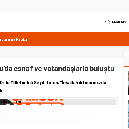
ANASAYF
programa katıldı
ıyor, Kuzey Çevre Yolu Ekimde
arptığı emekli astsubay öldü
ilen sıcaklık 40 derece
rdu’da esnaf ve vatandaşlarla buluştu
anı 371 sporcuyla sürüyor
du Milletvekili Seyit Torun, “İnşallah iktidarımızda
ak …