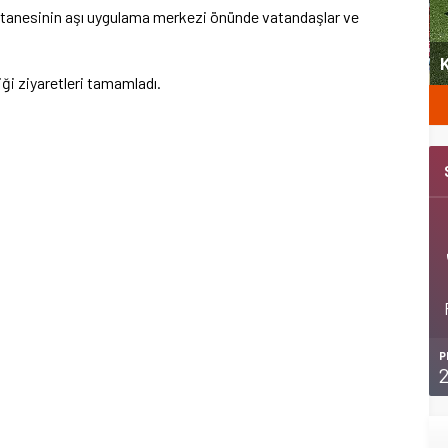
stanesinin aşı uygulama merkezi önünde vatandaşlar ve
yeni
Şubat’ta spor ve heyecan var
K
diği ziyaretleri tamamladı.
P