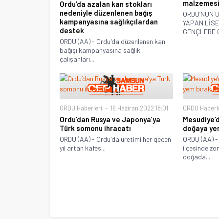
malzemesi
Ordu’da azalan kan stokları
nedeniyle düzenlenen bağış
ORDU’NUN 
kampanyasına sağlıkçılardan
YAPAN LİSE
destek
GENÇLERE G
ORDU (AA) - Ordu'da düzenlenen kan
bağışı kampanyasına sağlık
çalışanları...
ORDU Haberleri
16 Haziran 2022 18:01
ORDU Haberl
Ordu’dan Rusya ve Japonya’ya
Mesudiye’d
Türk somonu ihracatı
doğaya yem
ORDU (AA) - Ordu'da üretimi her geçen
ORDU (AA) -
yıl artan kafes...
ilçesinde zor
doğada...