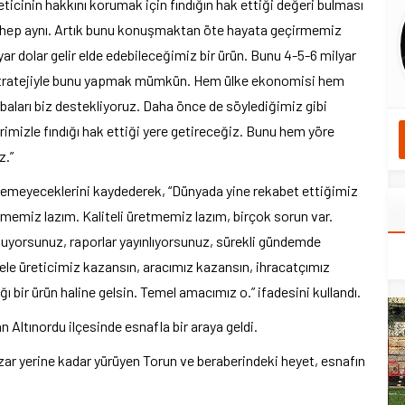
eticinin hakkını korumak için fındığın hak ettiği değeri bulması
z hep aynı. Artık bunu konuşmaktan öte hayata geçirmemiz
milyar dolar gelir elde edebileceğimiz bir ürün. Bunu 4-5-6 milyar
r stratejiyle bunu yapmak mümkün. Hem ülke ekonomisi hem
aları biz destekliyoruz. Daha önce de söylediğimiz gibi
imizle fındığı hak ettiği yere getireceğiz. Bunu hem yöre
z.”
zemeyeceklerini kaydederek, “Dünyada yine rekabet ettiğimiz
irmemiz lazım. Kaliteli üretmemiz lazım, birçok sorun var.
şuyorsunuz, raporlar yayınlıyorsunuz, sürekli gündemde
le üreticimiz kazansın, aracımız kazansın, ihracatçımız
 bir ürün haline gelsin. Temel amacımız o.” ifadesini kullandı.
 Altınordu ilçesinde esnafla bir araya geldi.
r yerine kadar yürüyen Torun ve beraberindeki heyet, esnafın