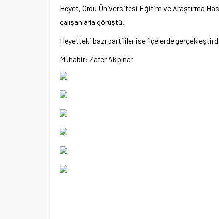
Heyet, Ordu Üniversitesi Eğitim ve Araştırma Ha
Ege Üniversitesi Spor Kulübüne 
çalışanlarla görüştü.
merkez tahsis edildi
Heyetteki bazı partililer ise ilçelerde gerçekleştir
Muhabir: Zafer Akpınar