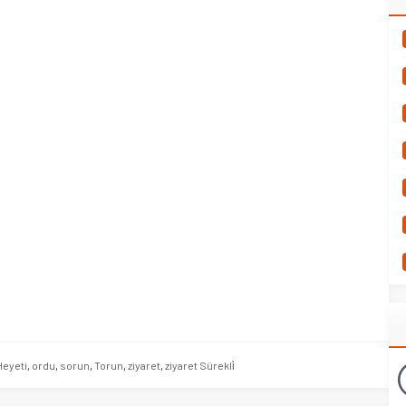
eyeti
,
ordu
,
sorun
,
Torun
,
ziyaret
,
ziyaret Sürekli̇