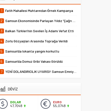
1
Fatih Mahallesi Muhtarından Örnek Kampanya
2
Samsun Ekonomisinde Parlayan Yıldız “Çağrı Temper”
3
Balkan Türkleri’nin Sevilen İş Adamı Vefat Etti
4
Zorlu Gözyaşları Arasında Toprağa Verildi
5
Samsun’da lokanta yangını korkuttu
6
Samsun’da Domuz Gribi Vakası Görüldü
7
YENİ DOLANDIRICILIK UYARISI! Samsun Emniyet Müdürlüğü Uyardı
DÖVİZ
DOLAR
EURO
47,7048
55,0748