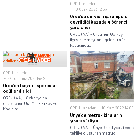
ORDU Haberleri
10 Ocak 2023 12:53
Ordu’da servisin şarampole
devrildiği kazada 4 öğrenci
yaralandı
ORDU (AA) - Ordu'nun Gölköy
ilçesinde meydana gelen trafik
kazasında...
ORDU Haberleri
27 Temmuz 2021 14:42
Ordu’da başarılı sporcular
ödüllendirildi
ORDU (AA) - Sakarya'da
düzenlenen Üst Minik Erkek ve
ORDU Haberleri
10 Mart 2022 14:06
Kadınlar...
Ünye’de metruk binaların
yıkımı sürüyor
ORDU (AA) - Ünye Belediyesi, ilçede
tehlike oluşturan metruk