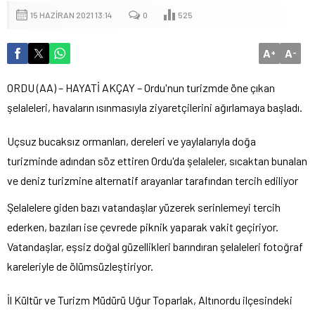
15 HAZIRAN 2021 13:14
0
525
A
A
+
-
ORDU (AA) – HAYATİ AKÇAY – Ordu'nun turizmde öne çıkan
şelaleleri, havaların ısınmasıyla ziyaretçilerini ağırlamaya başladı.
Uçsuz bucaksız ormanları, dereleri ve yaylalarıyla doğa
turizminde adından söz ettiren Ordu'da şelaleler, sıcaktan bunalan
ve deniz turizmine alternatif arayanlar tarafından tercih ediliyor
Şelalelere giden bazı vatandaşlar yüzerek serinlemeyi tercih
ederken, bazıları ise çevrede piknik yaparak vakit geçiriyor.
Vatandaşlar, eşsiz doğal güzellikleri barındıran şelaleleri fotoğraf
kareleriyle de ölümsüzleştiriyor.
İl Kültür ve Turizm Müdürü Uğur Toparlak, Altınordu ilçesindeki