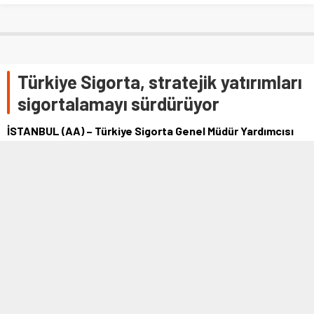
Türkiye Sigorta, stratejik yatırımları
sigortalamayı sürdürüyor
İSTANBUL (AA) – Türkiye Sigorta Genel Müdür Yardımcısı
Remzi Duman, ilk 4 aylık verilerin hedefler doğrultusunda
ilerlediklerini gösterdiğini …
15 HAZIRAN 2021 13:06
0
468
A
A
+
-
İSTANBUL (AA) – Türkiye Sigorta Genel Müdür Yardımcısı Remzi