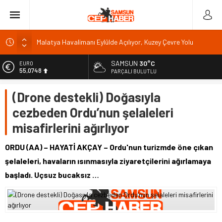
Malatya Havalimanı Eylülde Açılıyor, Kuzey Çevre Yolu
Ekimde
Akülü aracındayken otomobilin çarptığı emekli astsubay
öldü
SAMSUN
30°C
EURO
55,0748
PARÇALI BULUTLU
Antalya’da nem yüzde 80, hissedilen sıcaklık 40 derece
ALTIN
Isparta’da bisiklet kupası heyecanı 371 sporcuyla sürüyor
(Drone destekli) Doğasıyla
6.623,43
Dumandan etkilenen bekçiyi emniyet müdürü ziyaret etti
cezbeden Ordu’nun şelaleleri
BİST
13.785,25
misafirlerini ağırlıyor
DOLAR
47,7048
ORDU (AA) – HAYATİ AKÇAY – Ordu'nun turizmde öne çıkan
şelaleleri, havaların ısınmasıyla ziyaretçilerini ağırlamaya
başladı. Uçsuz bucaksız …