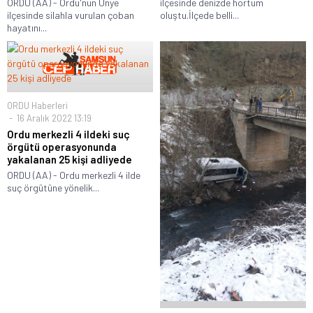
ORDU (AA) - Ordu'nun Ünye
ilçesinde denizde hortum
ilçesinde silahla vurulan çoban
oluştu.İlçede belli...
hayatını...
ORDU Haberleri
16 Aralık 2022 13:19
Ordu merkezli 4 ildeki suç
örgütü operasyonunda
yakalanan 25 kişi adliyede
ORDU (AA) - Ordu merkezli 4 ilde
suç örgütüne yönelik...