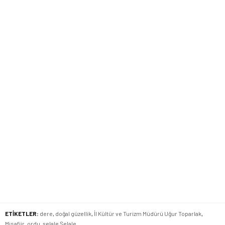
ETİKETLER:
dere
,
doğal güzellik
,
İl Kültür ve Turizm Müdürü Uğur Toparlak
,
Misafiir
,
ordu
,
şelale Şelale