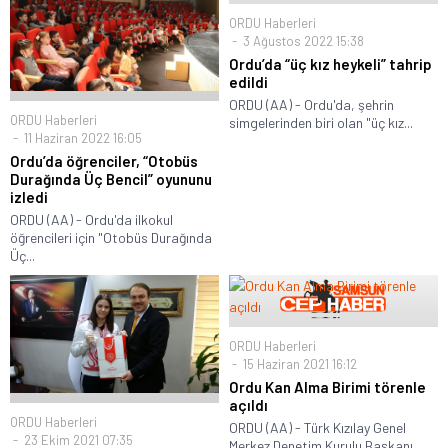
ORDU Haberleri
3 Ağustos 2022 15:38
Ordu’da “üç kız heykeli” tahrip
edildi
ORDU (AA) - Ordu'da, şehrin
ORDU Haberleri
simgelerinden biri olan "üç kız...
11 Haziran 2022 16:05
Ordu’da öğrenciler, “Otobüs
Durağında Üç Bencil” oyununu
izledi
ORDU (AA) - Ordu'da ilkokul
öğrencileri için "Otobüs Durağında
Üç...
ORDU Haberleri
15 Haziran 2021 16:12
Ordu Kan Alma Birimi törenle
açıldı
ORDU Haberleri
ORDU (AA) - Türk Kızılay Genel
23 Ekim 2021 07:35
Merkez Denetim Kurulu Başkanı...