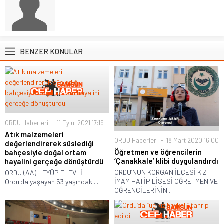
BENZER KONULAR
ORDU Haberleri
11 Eylül 2021 17:19
Atık malzemeleri
ORDU Haberleri
18 Mart 2020 16:00
değerlendirerek süslediği
Öğretmen ve öğrencilerin
bahçesiyle doğal ortam
‘Çanakkale’ klibi duygulandırdı
hayalini gerçeğe dönüştürdü
ORDU’NUN KORGAN İLÇESİ KIZ
ORDU (AA) - EYÜP ELEVLİ -
İMAM HATİP LİSESİ ÖĞRETMEN VE
Ordu'da yaşayan 53 yaşındaki...
ÖĞRENCİLERİNİN...