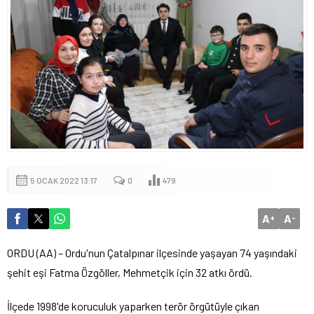
5 OCAK 2022 13:17
0
479
A
A
+
-
ORDU (AA) – Ordu'nun Çatalpınar ilçesinde yaşayan 74 yaşındaki
şehit eşi Fatma Özgöller, Mehmetçik için 32 atkı ördü.
İlçede 1998'de koruculuk yaparken terör örgütüyle çıkan