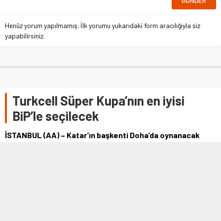
Henüz yorum yapılmamış. İlk yorumu yukarıdaki form aracılığıyla siz
yapabilirsiniz.
Turkcell Süper Kupa’nın en iyisi
BiP’le seçilecek
​​​​​​​İSTANBUL (AA) – Katar’ın başkenti Doha’da oynanacak
Turkcell Süper Kupa finali boyunca, performanslarına göre
öne çıkan üçer oyuncu BiP …