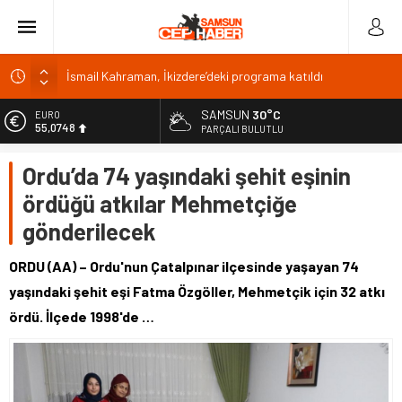
Malatya Havalimanı Eylülde Açılıyor, Kuzey Çevre Yolu
Ekimde
SAMSUN
30°C
EURO
Akülü aracındayken otomobilin çarptığı emekli astsubay
55,0748
PARÇALI BULUTLU
öldü
ALTIN
Antalya’da nem yüzde 80, hissedilen sıcaklık 40 derece
Ordu’da 74 yaşındaki şehit eşinin
6.623,43
Isparta’da bisiklet kupası heyecanı 371 sporcuyla sürüyor
ördüğü atkılar Mehmetçiğe
BİST
13.785,25
İsmail Kahraman, İkizdere’deki programa katıldı
gönderilecek
DOLAR
47,7048
ORDU (AA) – Ordu'nun Çatalpınar ilçesinde yaşayan 74
yaşındaki şehit eşi Fatma Özgöller, Mehmetçik için 32 atkı
ördü. İlçede 1998'de …