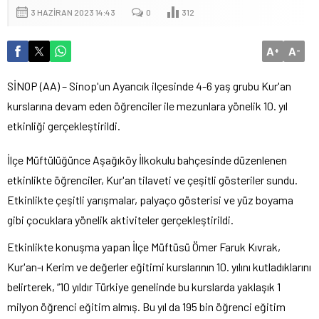
3 HAZIRAN 2023 14:43
0
312
A
A
+
-
SİNOP (AA) – Sinop'un Ayancık ilçesinde 4-6 yaş grubu Kur'an
kurslarına devam eden öğrenciler ile mezunlara yönelik 10. yıl
etkinliği gerçekleştirildi.
İlçe Müftülüğünce Aşağıköy İlkokulu bahçesinde düzenlenen
etkinlikte öğrenciler, Kur'an tilaveti ve çeşitli gösteriler sundu.
Etkinlikte çeşitli yarışmalar, palyaço gösterisi ve yüz boyama
gibi çocuklara yönelik aktiviteler gerçekleştirildi.
Etkinlikte konuşma yapan İlçe Müftüsü Ömer Faruk Kıvrak,
Kur'an-ı Kerim ve değerler eğitimi kurslarının 10. yılını kutladıklarını
belirterek, “10 yıldır Türkiye genelinde bu kurslarda yaklaşık 1
milyon öğrenci eğitim almış. Bu yıl da 195 bin öğrenci eğitim