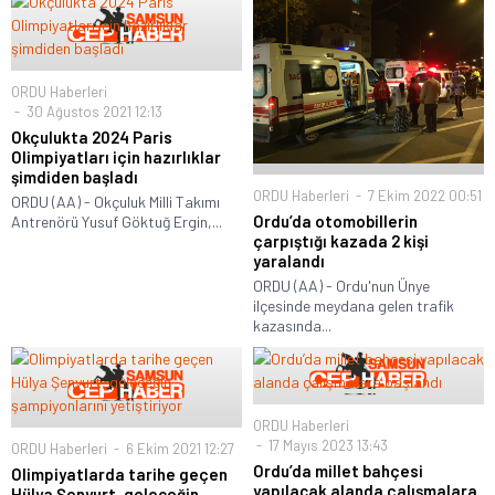
ORDU Haberleri
30 Ağustos 2021 12:13
Okçulukta 2024 Paris
Olimpiyatları için hazırlıklar
şimdiden başladı
ORDU Haberleri
7 Ekim 2022 00:51
ORDU (AA) - Okçuluk Milli Takımı
Ordu’da otomobillerin
Antrenörü Yusuf Göktuğ Ergin,...
çarpıştığı kazada 2 kişi
yaralandı
ORDU (AA) - Ordu'nun Ünye
ilçesinde meydana gelen trafik
kazasında...
ORDU Haberleri
17 Mayıs 2023 13:43
ORDU Haberleri
6 Ekim 2021 12:27
Ordu’da millet bahçesi
Olimpiyatlarda tarihe geçen
yapılacak alanda çalışmalara
Hülya Şenyurt, geleceğin