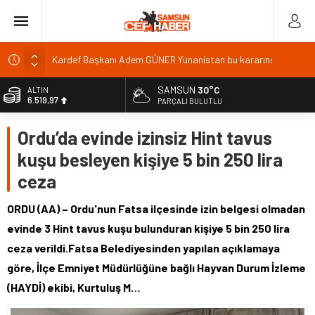
Kardef Başkanı Adem GÜNER Yunanistan bu kararını
gözden geçirmelidir diyerek tepkilerini gösterdi
SAMSUN
30°C
ALTIN
24 Temmuz Basın Bayramı basın özgürlüğünün günüdür
6.519,97
PARÇALI BULUTLU
Sandık Bir Emanettir, Emanete İhanet Olmaz
BİST
Ordu’da evinde izinsiz Hint tavus
13.798,82
Fatih Mahallesi Sakinleri Ilkadım Belediye Başkanı İhsan
KURNAZ ve Muhtarları Seda KEKLİK ‘teşekķür ettiler.
kuşu besleyen kişiye 5 bin 250 lira
DOLAR
47,7025
CANİK TÜKETİCİYİ KORUMA DERNEĞİ ŞUBE BAŞKANI
ceza
İBRAHİM ÖRS ÜN. AÇIKLAMASI MİLYONLARCA İNTERNET
EURO
KULLANICISINI İLGİLENDİREN KARAR VERİLDİ
55,0112
ORDU (AA) – Ordu'nun Fatsa ilçesinde izin belgesi olmadan
evinde 3 Hint tavus kuşu bulunduran kişiye 5 bin 250 lira
ceza verildi.Fatsa Belediyesinden yapılan açıklamaya
göre, İlçe Emniyet Müdürlüğüne bağlı Hayvan Durum İzleme
(HAYDİ) ekibi, Kurtuluş M…