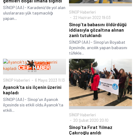
gemileri doğal limana sığındı
SİNOP (AA) - Karadeniz'de yol alan
SİNOP Haberleri
uluslararası yük taşımacılığı
22 Haziran 2022 19:03
yapan...
Sinop’ta babasını öldürdüğü
iddiasıyla gözaltına alınan
zanlı tutuklandı
SİNOP (AA) - Sinop’un Boyabat
ilçesinde, arıcılık yapan babasını
tüfekle...
SİNOP Haberleri
6 Mayıs 2023 11:13
Ayancık’ta sis ilçenin üzerini
kapladı
SİNOP (AA) - Sinop'un Ayancık
ilçesinde sis etkili oldu.Ayancık'ta
etkili...
SİNOP Haberleri
20 Şubat 2020 20:10
Sinop’ta Fırat Yılmaz
Çakıroğlu anıldı