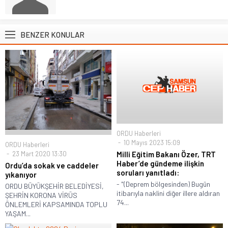
BENZER KONULAR
ORDU Haberleri
10 Mayıs 2023 15:09
ORDU Haberleri
Milli Eğitim Bakanı Özer, TRT
23 Mart 2020 13:30
Haber’de gündeme ilişkin
Ordu’da sokak ve caddeler
soruları yanıtladı:
yıkanıyor
- "(Deprem bölgesinden) Bugün
ORDU BÜYÜKŞEHİR BELEDİYESİ,
itibarıyla naklini diğer illere aldıran
ŞEHRİN KORONA VİRÜS
74...
ÖNLEMLERİ KAPSAMINDA TOPLU
YAŞAM...