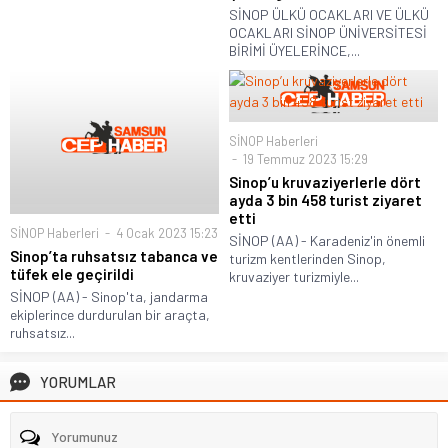
SİNOP ÜLKÜ OCAKLARI VE ÜLKÜ
OCAKLARI SİNOP ÜNİVERSİTESİ
BİRİMİ ÜYELERİNCE,...
SİNOP Haberleri
19 Temmuz 2023 15:29
Sinop’u kruvaziyerlerle dört
ayda 3 bin 458 turist ziyaret
etti
SİNOP Haberleri
4 Ocak 2023 15:23
SİNOP (AA) - Karadeniz'in önemli
Sinop’ta ruhsatsız tabanca ve
turizm kentlerinden Sinop,
tüfek ele geçirildi
kruvaziyer turizmiyle...
SİNOP (AA) - Sinop'ta, jandarma
ekiplerince durdurulan bir araçta,
ruhsatsız...
YORUMLAR