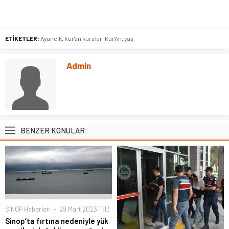
ETİKETLER:
Ayancık
,
Kur'an kursları Kur'An
,
yaş
Admin
BENZER KONULAR
SİNOP Haberleri
29 Mart 2023 11:13
Sinop’ta fırtına nedeniyle yük