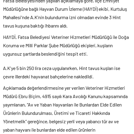
Fatsa Belediyesinden yapılan açıklamaya göre, İlçe Emniyet
Müdürlüğüne bağlı Hayvan Durum İzleme (HAYDİ) ekibi, Kurtuluş
Mahallesi'nde A.K'nin bulundurma izni olmadan evinde 3 Hint
tavus kuşuna baktığı ihbarını aldı.
HAYDİ, Fatsa Belediyesi Veteriner Hizmetleri Müdürlüğü ile Doğa
Koruma ve Milli Parklar Şube Müdürlüğü ekipleri, kuşların
uygunsuz şartlarda beslendiğini tespit etti.
A.K'ye 5 bin 250 lira ceza uygulanırken, Hint tavus kuşları ise
çevre illerdeki hayvanat bahçelerine nakledildi.
Açıklamada değerlendirmesine yer verilen Veteriner Hizmetleri
Müdürü Ebru Biçim, 4915 sayılı Kara Avcılığı Kanunu kapsamında
yayımlanan, “Av ve Yaban Hayvanları ile Bunlardan Elde Edilen
Ürünlerin Bulundurulması, Üretimi ve Ticareti Hakkında
Yönetmelik” gereğince, belgesiz yerli veya yabancı tür av ve
yaban hayvanı ile bunlardan elde edilen ürünlerin